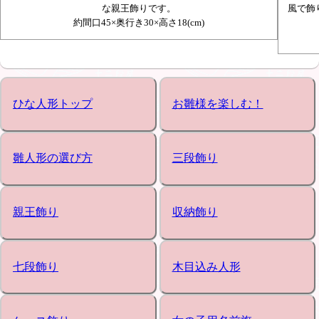
な親王飾りです。
風で飾
約間口45×奥行き30×高さ18(cm)
ひな人形トップ
お雛様を楽しむ！
雛人形の選び方
三段飾り
親王飾り
収納飾り
七段飾り
木目込み人形