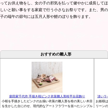
ってお供え物をし、女の子の邪気を払って健やかに成長してほ
しいと願い事をする家庭で行う小さなお祭りです。また、男の
子の端午の節句には五月人形や鯉のぼりを飾ります。
おすすめの雛人形
柴田家千代作 手描き桜ピンク衣装雛人形栓平台花飾り
淡いラ
小桜を手描きしたピンクのお揃い衣装の雛人形を栓の美しい木目
お姫様
を生かした台にのせ、現代的なアートフラワーを並べたシンプル
リーン