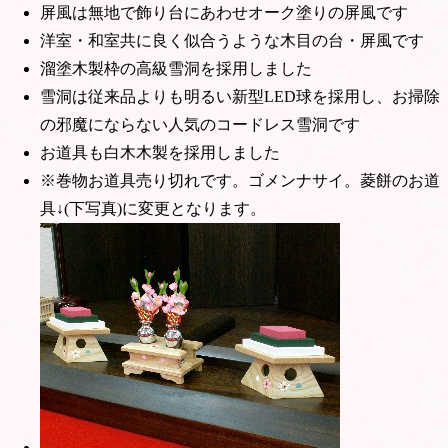
屏風は無地で飾り台にあわせオーク塗りの屏風です
洋室・和室共に良く似合うような木目の台・屏風です
溜塗木製枠の高級雪洞を採用しました
雪洞は従来品よりも明るい新型LED球を採用し、お掃除
の邪魔にならない人気のコードレス雪洞です
お道具も白木木製を採用しました
※巻物お道具売り切れです。ゴメンナサイ。菱餅のお道
具↓(下写真)に変更となります。