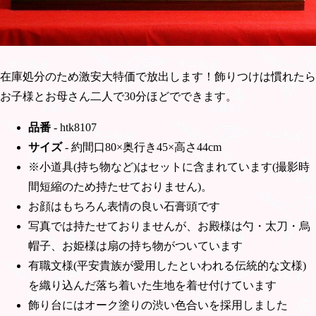
在庫処分のため激安大特価で放出します！飾りつけは慣れたら
お子様とお母さん二人で30分ほどでできます。
品番
- htk8107
サイズ
- 約間口80×奥行き45×高さ44cm
※小道具(持ち物など)はセットに含まれています(撮影時
間短縮のため持たせておりません)。
お顔はもちろん表情の良い石膏頭です
写真では持たせておりませんが、お殿様は勺・太刀・烏
帽子、お姫様は扇の持ち物がついています
有職文様(平安貴族が愛用したといわれる伝統的な文様)
を織り込んだ落ち着いた生地を着せ付けています
飾り台にはオーク塗りの渋い色合いを採用しました