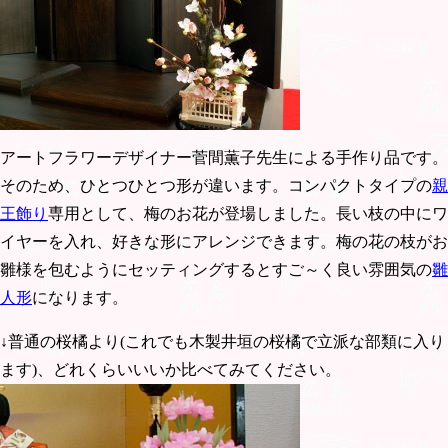
アートフラワーデザイナー菅間薫子先生による手作り品です。
そのため、ひとつひとつ形が違います。コンパクトタイプの
親
王飾り
専用として、梅のお花が登場しました。長い枝の中にワ
イヤーを入れ、好きな形にアレンジできます。梅の花の枝がお
雛様を包むようにセッティングするとすご～く良い雰囲気の
雛
人形
になります。
↓普通の桜橘より(これでも木製井垣の桜橘で立派な部類に入り
ます)、どれくらいいいか比べてみてください。