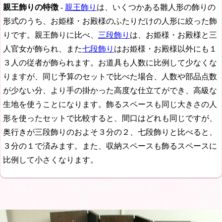
親王飾りの特徴
-
親王飾り
は、いくつかある雛人形の飾りの
形式のうち、お姫様・お殿様のふたりだけの人形に絞った飾
りです。親王飾りに比べ、
三段飾り
は、お姫様・お殿様と三
人官女が飾られ、また
七段飾り
はお姫様・お殿様以外にも１
３人の従者が飾られます。お道具も人数に比例して少なくな
りますが、同じ予算のセットで比べた場合、人数や部品点数
が少ない分、より手の掛かった高度な仕立てができ、高級な
生地を使うことになります。飾るスペースも同じ大きさの人
形を使ったセットで比較すると、間口はどれも同じですが、
奥行きが三段飾りのおよそ３分の２、七段飾りと比べると、
３分の１で済みます。また、収納スペースも飾るスペースに
比例して小さくなります。