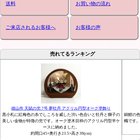
送料
お買い物の流れ
ご来店されるお客様へ
お客様の声
売れてるランキング
雄山作 天賦の兜 7号 夢牡丹 アクリル円型オーク塗飾り
黒小札に紅梅色の糸でしころを威した渋い色合いと牡丹と獅子の
錦鯉の
美しい金物が特徴の兜です。オーク塗木目枠のアクリル円型半ケ
幟です
ースに納めました。
約間口45×奥行き23.5×高さ39(cm)