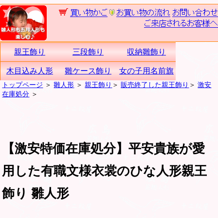
親王飾り
三段飾り
収納雛飾り
木目込み人形
雛ケース飾り
女の子用名前旗
トップページ
＞
雛人形
＞
親王飾り
＞
販売終了した親王飾り
＞
激安
在庫処分
＞
【激安特価在庫処分】平安貴族が愛
用した有職文様衣裳のひな人形親王
飾り 雛人形