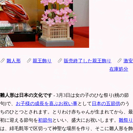
雛人形
親王飾り
販売終了した親王飾り
激安
在庫処分
雛人形は日本の文化です
- 3月3日は女の子のひな祭り(桃の節
句)で、
お子様の成長を喜ぶお祝い事
として
日本の五節供
のう
ちのひとつとされます。とりわけ赤ちゃんが生まれてから、最
初に迎える節句を
初節句
といい、盛大にお祝いします。
雛祭り
は、緋毛氈等で区切って神聖な場所を作り、そこに雛人形を飾