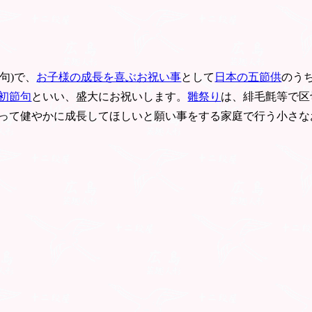
句)で、
お子様の成長を喜ぶお祝い事
として
日本の五節供
のう
初節句
といい、盛大にお祝いします。
雛祭り
は、緋毛氈等で区
って健やかに成長してほしいと願い事をする家庭で行う小さな