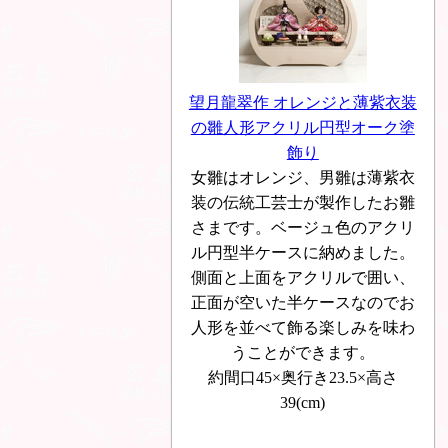
望月龍翠作 オレンジと薄紫衣装
の雛人形アクリル円型オーク塗
飾り
女雛はオレンジ、男雛は薄紫衣
装の伝統工芸士が製作したお雛
さまです。ベージュ色のアクリ
ル円型半ケースに納めました。
側面と上面をアクリルで囲い、
正面が空いた半ケースなのでお
人形を並べて飾る楽しみを味わ
うことができます。
約間口45×奥行き23.5×高さ
39(cm)