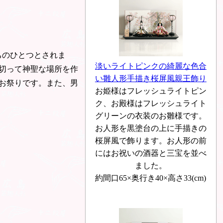
ちのひとつとされま
淡いライトピンクの綺麗な色合
切って神聖な場所を作
い雛人形手描き桜屏風親王飾り
お祭りです。また、男
お姫様はフレッシュライトピン
ク、お殿様はフレッシュライト
グリーンの衣装のお雛様です。
お人形を黒塗台の上に手描きの
桜屏風で飾ります。お人形の前
にはお祝いの酒器と三宝を並べ
ました。
約間口65×奥行き40×高さ33(cm)