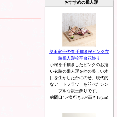
おすすめの雛人形
柴田家千代作 手描き桜ピンク衣
装雛人形栓平台花飾り
小桜を手描きしたピンクのお揃
い衣装の雛人形を栓の美しい木
目を生かした台にのせ、現代的
なアートフラワーを並べたシン
プルな親王飾りです。
約間口45×奥行き30×高さ18(cm)