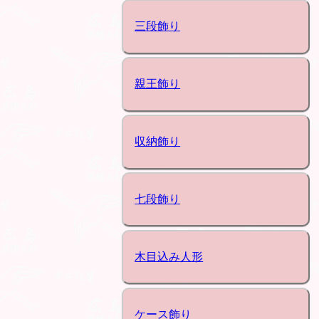
三段飾り
親王飾り
収納飾り
七段飾り
木目込み人形
ケース飾り