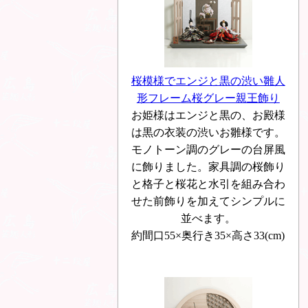
桜模様でエンジと黒の渋い雛人
形フレーム桜グレー親王飾り
お姫様はエンジと黒の、お殿様
は黒の衣装の渋いお雛様です。
モノトーン調のグレーの台屏風
に飾りました。家具調の桜飾り
と格子と桜花と水引を組み合わ
せた前飾りを加えてシンプルに
並べます。
約間口55×奥行き35×高さ33(cm)