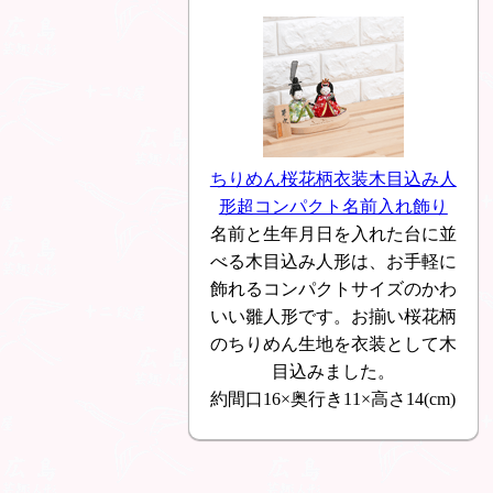
ちりめん桜花柄衣装木目込み人
形超コンパクト名前入れ飾り
名前と生年月日を入れた台に並
べる木目込み人形は、お手軽に
飾れるコンパクトサイズのかわ
いい雛人形です。お揃い桜花柄
のちりめん生地を衣装として木
目込みました。
約間口16×奥行き11×高さ14(cm)