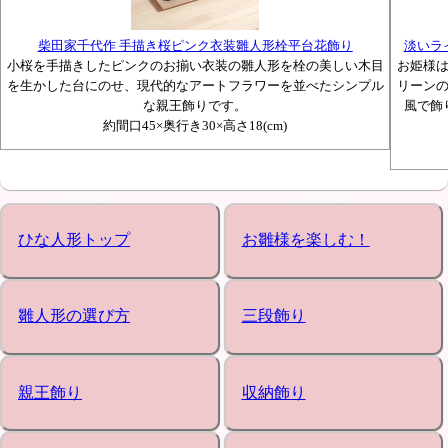
柴田家千代作 手描き桜ピンク衣装雛人形栓平台花飾り
淡いラ
小桜を手描きしたピンクのお揃い衣装の雛人形を栓の美しい木目
お姫様
を生かした台にのせ、現代的なアートフラワーを並べたシンプル
リーン
な親王飾りです。
風で飾
約間口45×奥行き30×高さ18(cm)
ひな人形トップ
お雛様を楽しむ！
雛人形の選び方
三段飾り
親王飾り
収納飾り