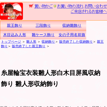
親王飾り
三段飾り
収納雛飾り
木目込み人形
雛ケース飾り
女の子用名前旗
トップページ
＞
雛人形
＞
収納飾り
＞
販売終了した収納飾り
＞
親王
飾り
＞
販売終了した親王飾り
＞
糸屋輪宝衣装雛人形白木目屏風収納
飾り 雛人形収納飾り