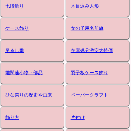
七段飾り
木目込み人形
ケース飾り
女の子用名前旗
吊るし雛
在庫処分激安大特価
雛関連小物・部品
羽子板ケース飾り
ひな祭りの歴史や由来
ペーパークラフト
飾り方
片付け