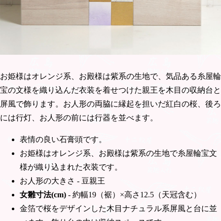
お姫様はオレンジ系、お殿様は紫系の生地で、気品ある糸屋輪
宝の文様を織り込んだ衣装を着せつけた親王を木目の収納台と
屏風で飾ります。お人形の両脇に縁起を担いだ紅白の桜、後ろ
には行灯、お人形の前には行器を並べます。
表情の良い石膏頭です。
お姫様はオレンジ系、お殿様は紫系の生地で糸屋輪宝文
様が織り込まれた衣装です。
お人形の大きさ - 豆親王
女雛寸法(cm)
- 約幅19（裾）×高さ12.5（天冠含む）
金箔で桜をデザインした木目ナチュラル系屏風と台に並