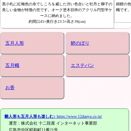
黒小札に紅梅色の糸でしころを威した渋い色合いと牡丹と獅子の
錦鯉の
美しい金物が特徴の兜です。オーク塗木目枠のアクリル円型半ケ
幟です
ースに納めました。
約間口45×奥行き23.5×高さ39(cm)
五月人形
鯉のぼり
五月幟
エステバン
お香
雛人形も五月人形も楽しむ♪
https://www.12danya.co.jp/
運営：株式会社 十二段屋 インターネット事業部
広島市中区昭和町11番21号