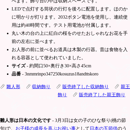
べます。飾り台の中は収納スペースです。
LEDで点灯する筒状の行灯を後ろに配置します。ほのか
に明かりが灯ります。2032ボタン電池を使用し、連続使
用は約40時間です。テスト用電池が付属します。
丸い木の台の上に紅白の桜をのせたおしゃれなお花を手
前の左右に並べます。
お人形の前に並べるお道具は木製の行器。昔は食物を入
れる容器として使われていました。
サイズ
- 約間口50×奥行き30×高さ45cm
品番
- 3nmmrinpo347250kosuzus18andttskoro
雛人形
収納飾り
販売終了した収納飾り
親王
飾り
販売終了した親王飾り
雛人形は日本の文化です
- 3月3日は女の子のひな祭り(桃の節
句)で、
お子様の成長を喜ぶお祝い事
として
日本の五節供
のう