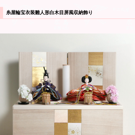
糸屋輪宝衣装雛人形白木目屏風収納飾り