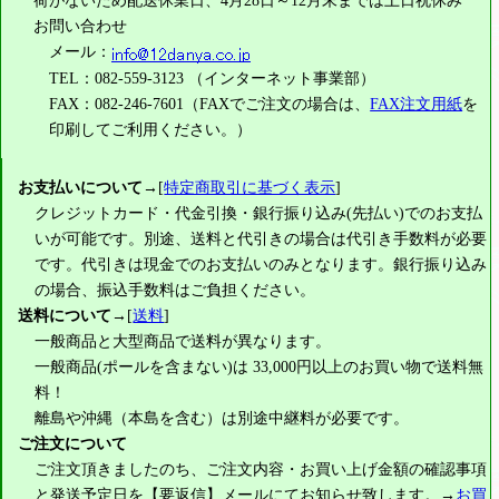
お問い合わせ
メール：
TEL：082-559-3123 （インターネット事業部）
FAX：082-246-7601（FAXでご注文の場合は、
FAX注文用紙
を
印刷してご利用ください。）
お支払いについて
→[
特定商取引に基づく表示
]
クレジットカード・代金引換・銀行振り込み(先払い)でのお支払
いが可能です。別途、送料と代引きの場合は代引き手数料が必要
です。代引きは現金でのお支払いのみとなります。銀行振り込み
の場合、振込手数料はご負担ください。
送料について
→[
送料
]
一般商品と大型商品で送料が異なります。
一般商品(ポールを含まない)は
33,000円
以上のお買い物で送料無
料！
離島や沖縄（本島を含む）は別途中継料が必要です。
ご注文について
ご注文頂きましたのち、ご注文内容・お買い上げ金額の確認事項
と発送予定日を【要返信】メールにてお知らせ致します。→
お買