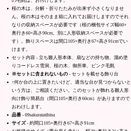
の毛氈は、お付けします。
桜の木は、分解・折りたたみが出来ず小さくなりませ
ん。桜の木はそのまま箱に入れてお届けしますのでそれ
なりの収納スペースが必要です（桜の梱包サイズ幅60×
奥行き60×高さ90cm。別に人形収納スペースが必要で
す）。飾りスペースは間口105×奥行き67×高さ91cmでい
けます。
セット内容 - 立ち雛人形本体、扇などの持ち物、溜め塗
りコードレス雪洞、桜の木、御所車、ピンク毛氈
※セットに含まれないもの
- セットを載せる飾り台
↑何か台の上に置きたいけど、適当な台が見つからないと
いう方は、ご相談ください。このセットが飾れる雛人形
向け飾り簡易台（間口105×奥行き60cm）がありますので
おわけします。
品番
- 09sakuratatibina
サイズ
- 約間口105×奥行き67×高さ91cm