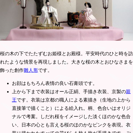
桜の木の下でたたずむお姫様とお殿様。平安時代のひと時を訪
れたような情景を再現しました。大きな桜の木とおひなさまを
飾った創作
雛人形
です。
お顔はもちろん表情の良い石膏頭です。
上から下まで衣装はオール正絹、手描き衣装、京製の
親
王
です。衣装は京都の職人による素描き（生地の上から
直接筆で描くこと）による絵入れ。柄、色合いはオリジ
ナルで考案。しだれ桜をイメージした淡くほのかな色合
い、日本の心とも言える桜のほのかなピンクを表現。衣