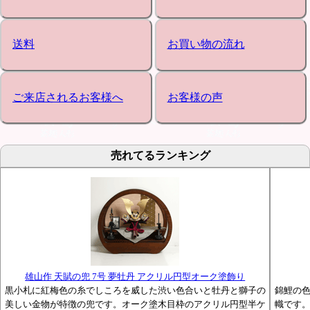
送料
お買い物の流れ
ご来店されるお客様へ
お客様の声
売れてるランキング
雄山作 天賦の兜 7号 夢牡丹 アクリル円型オーク塗飾り
黒小札に紅梅色の糸でしころを威した渋い色合いと牡丹と獅子の
錦鯉の
美しい金物が特徴の兜です。オーク塗木目枠のアクリル円型半ケ
幟です