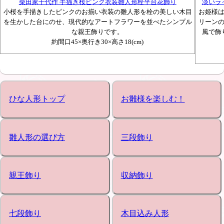
柴田家千代作 手描き桜ピンク衣装雛人形栓平台花飾り
淡いラ
小桜を手描きしたピンクのお揃い衣装の雛人形を栓の美しい木目
お姫様
を生かした台にのせ、現代的なアートフラワーを並べたシンプル
リーン
な親王飾りです。
風で飾
約間口45×奥行き30×高さ18(cm)
ひな人形トップ
お雛様を楽しむ！
雛人形の選び方
三段飾り
親王飾り
収納飾り
七段飾り
木目込み人形