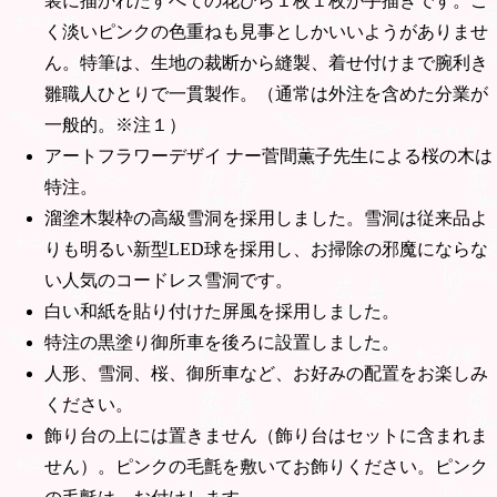
装に描かれたすべての花びら１枚１枚が手描きです。ご
く淡いピンクの色重ねも見事としかいいようがありませ
ん。特筆は、生地の裁断から縫製、着せ付けまで腕利き
雛職人ひとりで一貫製作。（通常は外注を含めた分業が
一般的。※注１）
アートフラワーデザイ ナー菅間薫子先生による桜の木は
特注。
溜塗木製枠の高級雪洞を採用しました。雪洞は従来品よ
りも明るい新型LED球を採用し、お掃除の邪魔にならな
い人気のコードレス雪洞です。
白い和紙を貼り付けた屏風を採用しました。
特注の黒塗り御所車を後ろに設置しました。
人形、雪洞、桜、御所車など、お好みの配置をお楽しみ
ください。
飾り台の上には置きません（飾り台はセットに含まれま
せん）。ピンクの毛氈を敷いてお飾りください。ピンク