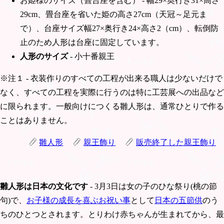
お姫様のサイズ（畳台座を含む） - 幅29×奥行き31×高さ
29cm、畳台座を省いた姫の高さ27cm（天冠～足元ま
で）、台座サイズ幅27×奥行き24×高さ2（cm）、転倒防
止のため人形は台座に固定しています。
人形のサイズ
- 小十番親王
※注１ - 衣装作りのすべての工程が出来る職人は少ないだけで
なく、すべての工程を実際に行うのは特に工芸展への出品など
に限られます。一般向けにつくる雛人形は、通常ひとりで作る
ことはありません。
雛人形
親王飾り
販売終了した親王飾り
雛人形は日本の文化です
- 3月3日は女の子のひな祭り(桃の節
句)で、
お子様の成長を喜ぶお祝い事
として
日本の五節供
のう
ちのひとつとされます。とりわけ赤ちゃんが生まれてから、最