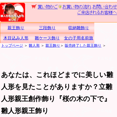
親王飾り
三段飾り
収納雛飾り
木目込み人形
雛ケース飾り
女の子用名前旗
トップページ
＞
雛人形
＞
親王飾り
＞
販売終了した親王飾り
＞
あなたは、これほどまでに美しい雛
人形を見たことがありますか？立雛
人形親王創作飾り『桜の木の下で』
雛人形親王飾り