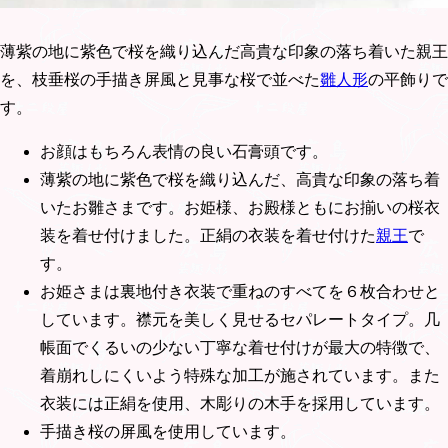
薄紫の地に紫色で桜を織り込んだ高貴な印象の落ち着いた親王
を、枝垂桜の手描き屏風と見事な桜で並べた
雛人形
の平飾りで
す。
お顔はもちろん表情の良い石膏頭です。
薄紫の地に紫色で桜を織り込んだ、高貴な印象の落ち着
いたお雛さまです。お姫様、お殿様ともにお揃いの桜衣
装を着せ付けました。正絹の衣装を着せ付けた
親王
で
す。
お姫さまは裏地付き衣装で重ねのすべてを６枚合わせと
しています。襟元を美しく見せるセパレートタイプ。几
帳面でくるいの少ない丁寧な着せ付けが最大の特徴で、
着崩れしにくいよう特殊な加工が施されています。また
衣装には正絹を使用、木彫りの木手を採用しています。
手描き桜の屏風を使用しています。