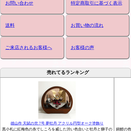
お問い合わせ
特定商取引に基づく表示
送料
お買い物の流れ
ご来店されるお客様へ
お客様の声
売れてるランキング
雄山作 天賦の兜 7号 夢牡丹 アクリル円型オーク塗飾り
黒小札に紅梅色の糸でしころを威した渋い色合いと牡丹と獅子の
錦鯉の