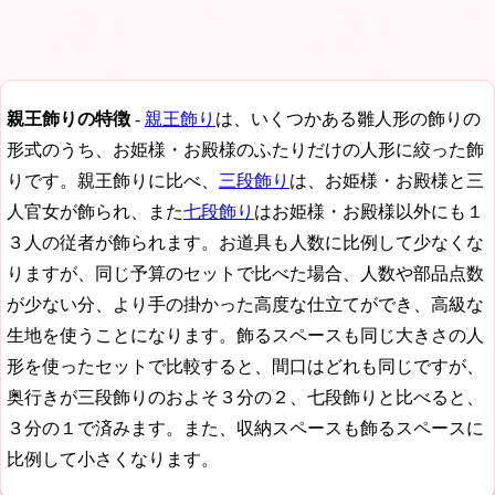
親王飾りの特徴
-
親王飾り
は、いくつかある雛人形の飾りの
形式のうち、お姫様・お殿様のふたりだけの人形に絞った飾
りです。親王飾りに比べ、
三段飾り
は、お姫様・お殿様と三
人官女が飾られ、また
七段飾り
はお姫様・お殿様以外にも１
３人の従者が飾られます。お道具も人数に比例して少なくな
りますが、同じ予算のセットで比べた場合、人数や部品点数
が少ない分、より手の掛かった高度な仕立てができ、高級な
生地を使うことになります。飾るスペースも同じ大きさの人
形を使ったセットで比較すると、間口はどれも同じですが、
奥行きが三段飾りのおよそ３分の２、七段飾りと比べると、
３分の１で済みます。また、収納スペースも飾るスペースに
比例して小さくなります。