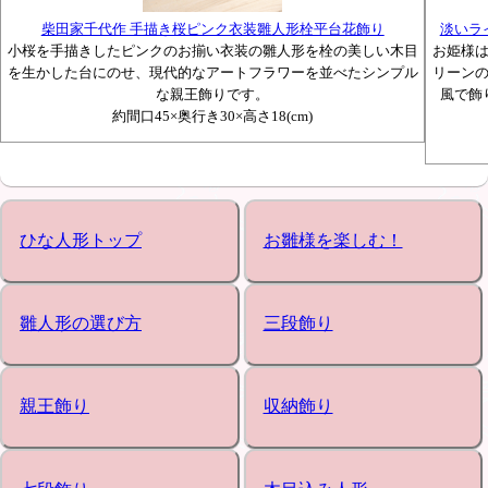
柴田家千代作 手描き桜ピンク衣装雛人形栓平台花飾り
淡いラ
小桜を手描きしたピンクのお揃い衣装の雛人形を栓の美しい木目
お姫様
を生かした台にのせ、現代的なアートフラワーを並べたシンプル
リーン
な親王飾りです。
風で飾
約間口45×奥行き30×高さ18(cm)
ひな人形トップ
お雛様を楽しむ！
雛人形の選び方
三段飾り
親王飾り
収納飾り