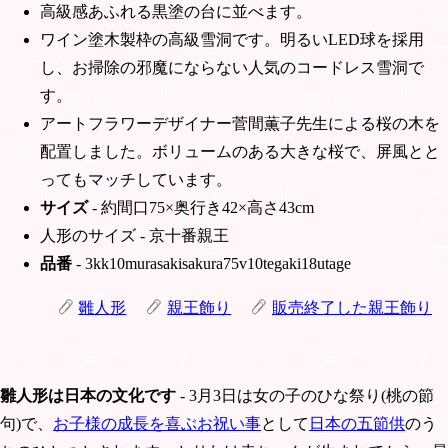
高級感あふれる黒塗の台に並べます。
ワイン塗木製枠の高級雪洞です。明るいLED球を採用
し、お掃除の邪魔にならない人気のコードレス雪洞で
す。
アートフラワーデザイナー菅間薫子先生による桜の木を
配置しました。ボリュームのある大きな桜で、屏風とと
ってもマッチしています。
サイズ
- 約間口75×奥行き42×高さ43cm
人形のサイズ - 京十番親王
品番
- 3kk10murasakisakura75v10tegaki18utage
雛人形
親王飾り
販売終了した親王飾り
雛人形は日本の文化です
- 3月3日は女の子のひな祭り(桃の節
句)で、
お子様の成長を喜ぶお祝い事
として
日本の五節供
のう