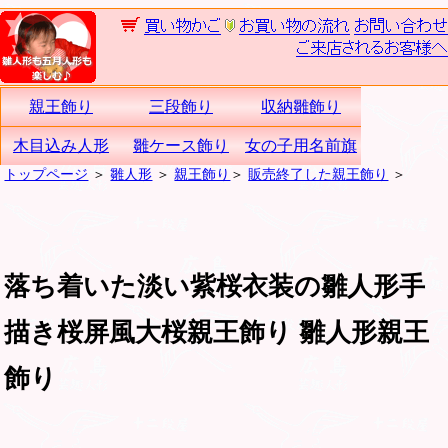
親王飾り
三段飾り
収納雛飾り
木目込み人形
雛ケース飾り
女の子用名前旗
トップページ
＞
雛人形
＞
親王飾り
＞
販売終了した親王飾り
＞
落ち着いた淡い紫桜衣装の雛人形手
描き桜屏風大桜親王飾り 雛人形親王
飾り