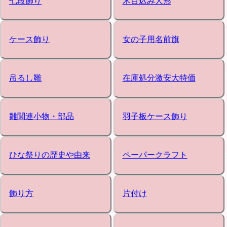
七段飾り
木目込み人形
ケース飾り
女の子用名前旗
吊るし雛
在庫処分激安大特価
雛関連小物・部品
羽子板ケース飾り
ひな祭りの歴史や由来
ペーパークラフト
飾り方
片付け