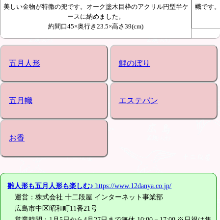
美しい金物が特徴の兜です。オーク塗木目枠のアクリル円型半ケ
幟です
ースに納めました。
約間口45×奥行き23.5×高さ39(cm)
五月人形
鯉のぼり
五月幟
エステバン
お香
雛人形も五月人形も楽しむ♪
https://www.12danya.co.jp/
運営：株式会社 十二段屋 インターネット事業部
広島市中区昭和町11番21号
営業時間：1月5日から4月27日まで無休 10:00－17:00 ※日祝は集