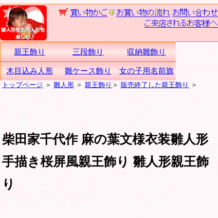
親王飾り
三段飾り
収納雛飾り
木目込み人形
雛ケース飾り
女の子用名前旗
トップページ
＞
雛人形
＞
親王飾り
＞
販売終了した親王飾り
＞
柴田家千代作 麻の葉文様衣装雛人形
手描き桜屏風親王飾り 雛人形親王飾
り