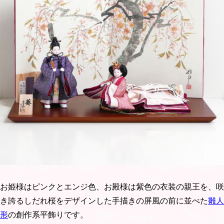
お姫様はピンクとエンジ色、お殿様は紫色の衣装の親王を、咲
き誇るしだれ桜をデザインした手描きの屏風の前に並べた
雛人
形
の創作系平飾りです。