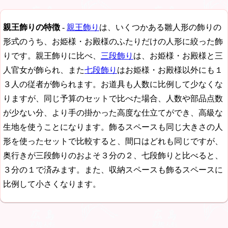
親王飾りの特徴
-
親王飾り
は、いくつかある雛人形の飾りの
形式のうち、お姫様・お殿様のふたりだけの人形に絞った飾
りです。親王飾りに比べ、
三段飾り
は、お姫様・お殿様と三
人官女が飾られ、また
七段飾り
はお姫様・お殿様以外にも１
３人の従者が飾られます。お道具も人数に比例して少なくな
りますが、同じ予算のセットで比べた場合、人数や部品点数
が少ない分、より手の掛かった高度な仕立てができ、高級な
生地を使うことになります。飾るスペースも同じ大きさの人
形を使ったセットで比較すると、間口はどれも同じですが、
奥行きが三段飾りのおよそ３分の２、七段飾りと比べると、
３分の１で済みます。また、収納スペースも飾るスペースに
比例して小さくなります。