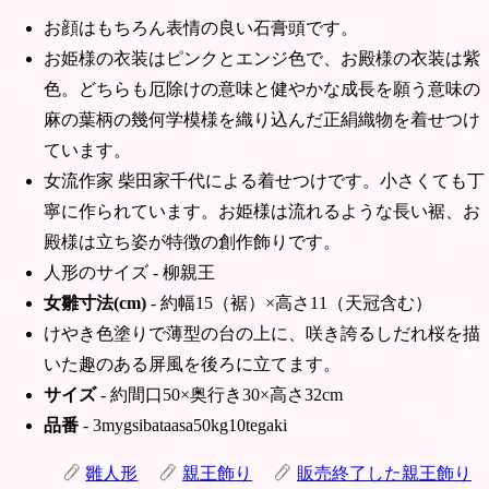
お顔はもちろん表情の良い石膏頭です。
お姫様の衣装はピンクとエンジ色で、お殿様の衣装は紫
色。どちらも厄除けの意味と健やかな成長を願う意味の
麻の葉柄の幾何学模様を織り込んだ正絹織物を着せつけ
ています。
女流作家 柴田家千代による着せつけです。小さくても丁
寧に作られています。お姫様は流れるような長い裾、お
殿様は立ち姿が特徴の創作飾りです。
人形のサイズ - 柳親王
女雛寸法(cm)
- 約幅15（裾）×高さ11（天冠含む）
けやき色塗りで薄型の台の上に、咲き誇るしだれ桜を描
いた趣のある屏風を後ろに立てます。
サイズ
- 約間口50×奥行き30×高さ32cm
品番
- 3mygsibataasa50kg10tegaki
雛人形
親王飾り
販売終了した親王飾り