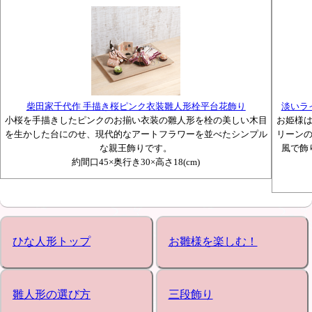
柴田家千代作 手描き桜ピンク衣装雛人形栓平台花飾り
淡いラ
小桜を手描きしたピンクのお揃い衣装の雛人形を栓の美しい木目
お姫様
を生かした台にのせ、現代的なアートフラワーを並べたシンプル
リーン
な親王飾りです。
風で飾
約間口45×奥行き30×高さ18(cm)
ひな人形トップ
お雛様を楽しむ！
雛人形の選び方
三段飾り