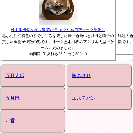
雄山作 天賦の兜 7号 夢牡丹 アクリル円型オーク塗飾り
黒小札に紅梅色の糸でしころを威した渋い色合いと牡丹と獅子の
錦鯉の
美しい金物が特徴の兜です。オーク塗木目枠のアクリル円型半ケ
幟です
ースに納めました。
約間口45×奥行き23.5×高さ39(cm)
五月人形
鯉のぼり
五月幟
エステバン
お香