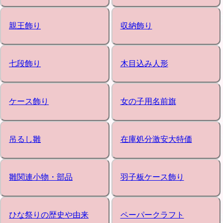
親王飾り
収納飾り
七段飾り
木目込み人形
ケース飾り
女の子用名前旗
吊るし雛
在庫処分激安大特価
雛関連小物・部品
羽子板ケース飾り
ひな祭りの歴史や由来
ペーパークラフト