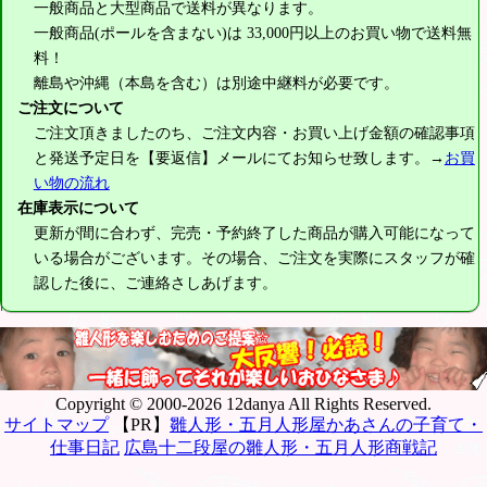
一般商品と大型商品で送料が異なります。
一般商品(ポールを含まない)は
33,000円
以上のお買い物で送料無
料！
離島や沖縄（本島を含む）は別途中継料が必要です。
ご注文について
ご注文頂きましたのち、ご注文内容・お買い上げ金額の確認事項
と発送予定日を【要返信】メールにてお知らせ致します。→
お買
い物の流れ
在庫表示について
更新が間に合わず、完売・予約終了した商品が購入可能になって
いる場合がございます。その場合、ご注文を実際にスタッフが確
認した後に、ご連絡さしあげます。
Copyright © 2000-2026 12danya All Rights Reserved.
サイトマップ
【PR】
雛人形・五月人形屋かあさんの子育て・
仕事日記
広島十二段屋の雛人形・五月人形商戦記