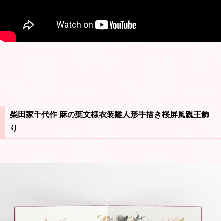
柴田家千代作 麻の葉文様衣装雛人形手描き桜屏風親王飾
り