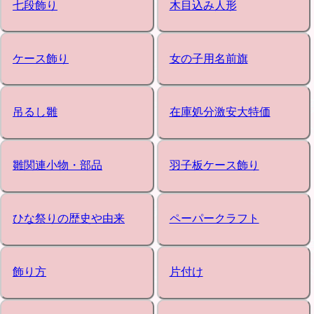
七段飾り
木目込み人形
ケース飾り
女の子用名前旗
吊るし雛
在庫処分激安大特価
雛関連小物・部品
羽子板ケース飾り
ひな祭りの歴史や由来
ペーパークラフト
飾り方
片付け