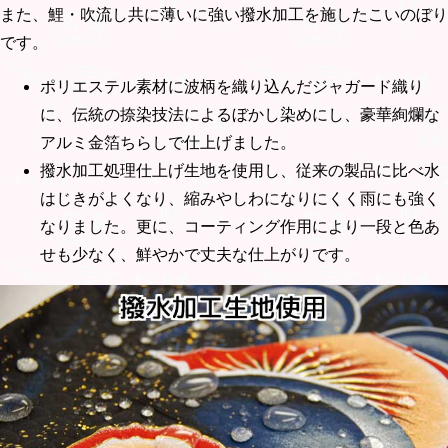
また、鯉・吹流し共に薄いに強い撥水加工を施したこいのぼり
です。
ポリエステル素材に波柄を織り込んだジャガード織り
に、伝統の捺染技法によるぼかし染めにし、豪華絢爛な
アルミ金箔ちらしで仕上げました。
撥水加工処理仕上げ生地を使用し、従来の製品に比べ水
はじきがよくなり、縮みやしわになりにくく雨にも強く
なりました。更に、コーティング作用により一段と色あ
せも少なく、鮮やかで丈夫な仕上がりです。