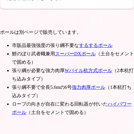
ポールは別ページで販売しています。
市販品最強強度の張り綱不要な
するするポール
鯉のぼり武者幟兼用
スーパーDXポール
（土台をセメント
で固める）
張り綱が必要な強力肉厚
Wパイル杭方式ポール
（2本杭打
ち込みタイプ）
張り綱不要で全長5.6mの6号
強力肉厚ポール
（1本杭打ち
込みタイプ）
ロープの向きが自在に変わる回転器が付いた
ハイパワー
ポール
（土台をセメントで固める）