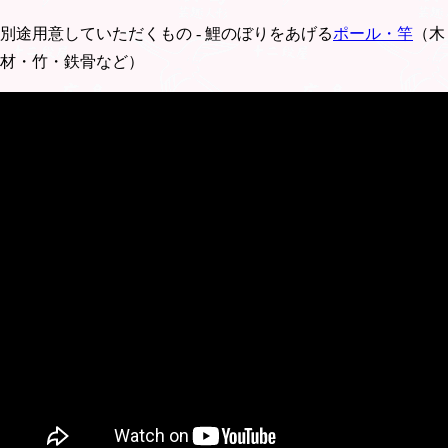
別途用意していただくもの - 鯉のぼりをあげる
ポール・竿
（木
材・竹・鉄骨など）
動画は6点セットに付属するロイヤル矢車の組み立てです。(※
セットによりこの動画とは異なるサイズの矢車が付属しま
す。)