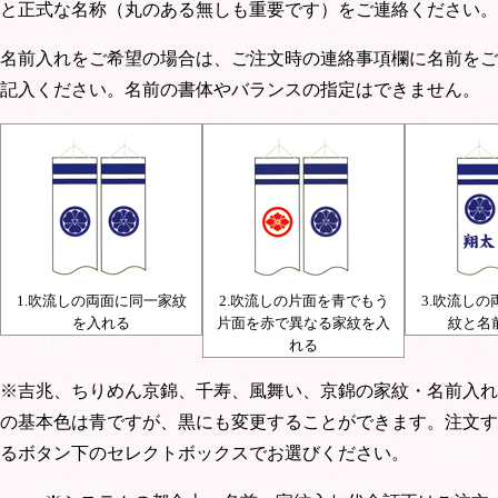
と正式な名称（丸のある無しも重要です）をご連絡ください。
名前入れをご希望の場合は、ご注文時の連絡事項欄に名前をご
記入ください。名前の書体やバランスの指定はできません。
1.吹流しの両面に同一家紋
2.吹流しの片面を青でもう
3.吹流し
を入れる
片面を赤で異なる家紋を入
紋と名
れる
※吉兆、ちりめん京錦、千寿、風舞い、京錦の家紋・名前入れ
の基本色は青ですが、黒にも変更することができます。注文す
るボタン下のセレクトボックスでお選びください。