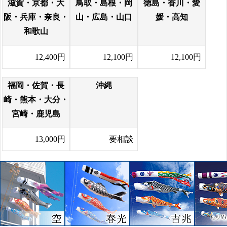
滋賀・京都・大
鳥取・島根・岡
徳島・香川・愛
阪・兵庫・奈良・
山・広島・山口
媛・高知
和歌山
12,400円
12,100円
12,100円
福岡・佐賀・長
沖縄
崎・熊本・大分・
宮崎・鹿児島
13,000円
要相談