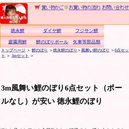
徳永鯉
ダイヤ鯉
フジサン鯉
庭園用鯉
鯉のぼりポール
矢車等部品類
トップページ
＞
鯉のぼり
＞
徳永鯉のぼり
＞
風舞い鯉のぼり
＞
6点セッ
ト
＞
3mセット
＞
3m風舞い鯉のぼり6点セット（ポー
ルなし）が安い 徳永鯉のぼり