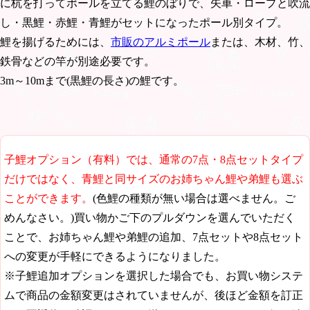
に杭を打ってポールを立てる鯉のぼりで、矢車・ロープと吹流
し・黒鯉・赤鯉・青鯉がセットになったポール別タイプ。
鯉を揚げるためには、
市販のアルミポール
または、木材、竹、
鉄骨などの竿が別途必要です。
3m～10mまで(黒鯉の長さ)の鯉です。
子鯉オプション（有料）では、通常の7点・8点セットタイプ
だけではなく、青鯉と同サイズのお姉ちゃん鯉や弟鯉も選ぶ
ことができます。
(色鯉の種類が無い場合は選べません。ご
めんなさい。)買い物かご下のプルダウンを選んでいただく
ことで、お姉ちゃん鯉や弟鯉の追加、7点セットや8点セット
への変更が手軽にできるようになりました。
※子鯉追加オプションを選択した場合でも、お買い物システ
ムで商品の金額変更はされていませんが、後ほど金額を訂正