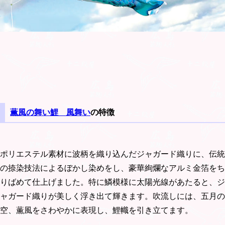
薫風の舞い鯉 風舞い
の特徴
ポリエステル素材に波柄を織り込んだジャガード織りに、伝統
の捺染技法によるぼかし染めをし、豪華絢爛なアルミ金箔をち
りばめて仕上げました。特に鱗模様に太陽光線があたると、ジ
ャガード織りが美しく浮き出て輝きます。吹流しには、五月の
空、薫風をさわやかに表現し、鯉幟を引き立てます。