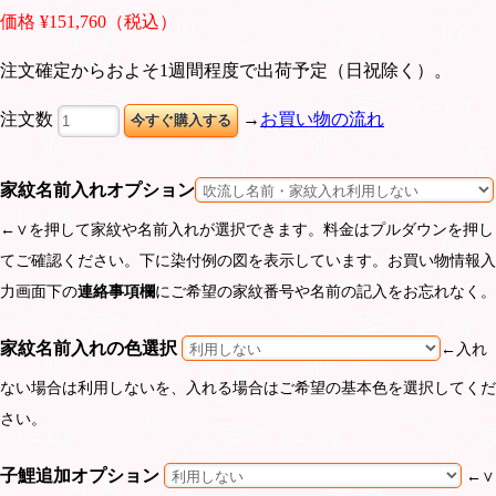
価格 ¥151,760（税込）
注文確定からおよそ1週間程度で出荷予定（日祝除く）。
注文数
→
お買い物の流れ
家紋名前入れオプション
←∨を押して家紋や名前入れが選択できます。料金はプルダウンを押し
てご確認ください。下に染付例の図を表示しています。お買い物情報入
力画面下の
連絡事項欄
にご希望の家紋番号や名前の記入をお忘れなく。
家紋名前入れの色選択
←入れ
ない場合は利用しないを、入れる場合はご希望の基本色を選択してくだ
さい。
子鯉追加オプション
←∨