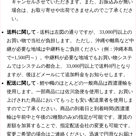
キャンセルさせていただきます。また、お振込みが無い
場合は、お取り寄せや出荷できませんのでご了承くださ
い。
送料に関して
- 送料は左図の通りですが、
33,000円
以上の
お買い物で当社が負担します。 ただし、沖縄や離島など中
継が必要な地域は中継料をご負担ください（例：沖縄本島
で+1,500円～）。中継料が必要な地域でもお買い物システ
ムではシステムの都合上、
33,000円
以上で送料0円となり
ますが、後ほどメールにて追加料金をお知らせします。
配送に関して
- 鯉や幟のほとんどの一般商品は西濃運輸を
使用します。一部商品には佐川急便を使用します。お買い
上げされた商品においてもっとも安い配送業者を使用しま
すのでご了承ください。商品の到着日と到着時間(西濃運
輸は午前中と午後の2種類のみ)の指定が可能です。運賃の
差額を加算することで、指定配送会社の変更も可能です。
変更ご希望の場合はご連絡ください。迅速で円滑なお届け