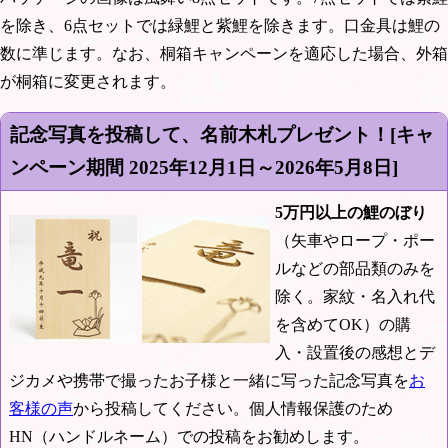
を除き、6点セットでは緑鯉と紫鯉を除きます。口金具は鯉の
数に準じます。なお、桐箱キャンペーンを適応した場合、外箱
が桐箱に変更されます。
記念写真を投稿して、名前木札プレゼント！[キャ
ンペーン期間
2025年12月1日～2026年5月8日
]
5万円以上の鯉のぼり
（矢車やロープ・ポー
ルなどの部品類のみを
除く。家紋・名入れ代
を含めてOK）の購
入・設置後の感想とデ
ジカメや携帯で撮ったお子様と一緒に写った記念写真を
お
客様の声
から投稿してください。個人情報保護のため
HN（ハンドルネーム）での投稿をお勧めします。