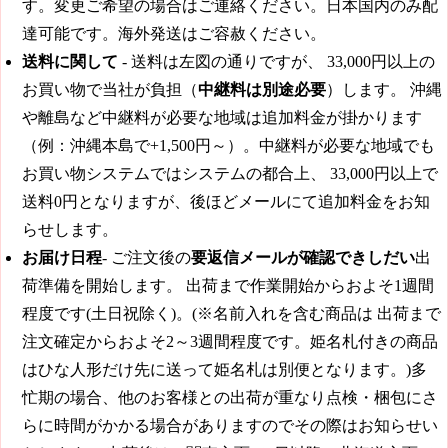
す。変更ご希望の場合はご連絡ください。日本国内のみ配
達可能です。海外発送はご容赦ください。
送料に関して
- 送料は左図の通りですが、
33,000円
以上の
お買い物で当社が負担（
中継料は別途必要
）します。 沖縄
や離島など中継料が必要な地域は追加料金が掛かります
（例：沖縄本島で+1,500円～）。中継料が必要な地域でも
お買い物システムではシステムの都合上、
33,000円
以上で
送料0円となりますが、後ほどメールにて追加料金をお知
らせします。
お届け日程
- ご注文後の
要返信メールが確認できしだい
出
荷準備を開始します。
出荷まで作業開始からおよそ1週間
程度です(土日祝除く)。
(※名前入れを含む商品は
出荷まで
注文確定からおよそ2～3週間程度です。
姫名札付きの商品
はひな人形だけ先に送って姫名札は別便となります。)多
忙期の場合、他のお客様との出荷が重なり点検・梱包にさ
らに時間がかかる場合がありますのでその際はお知らせい