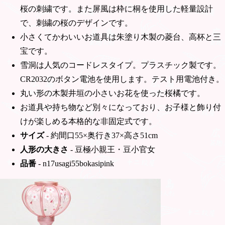
桜の刺繍です。また屏風は枠に桐を使用した軽量設計
で、刺繍の桜のデザインです。
小さくてかわいいお道具は朱塗り木製の菱台、高杯と三
宝です。
雪洞は人気のコードレスタイプ。プラスチック製です。
CR2032のボタン電池を使用します。テスト用電池付き。
丸い形の木製井垣の小さいお花を使った桜橘です。
お道具や持ち物など別々になっており、お子様と飾り付
けが楽しめる本格的な非固定式です。
サイズ
- 約間口55×奥行き37×高さ51cm
人形の大きさ
- 豆極小親王・豆小官女
品番
- n17usagi55bokasipink