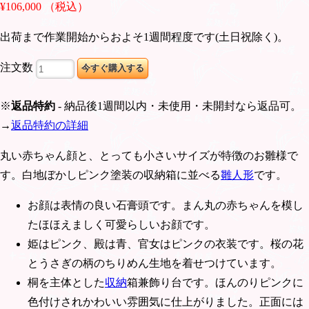
¥106,000 （税込）
出荷まで作業開始からおよそ1週間程度です(土日祝除く)。
注文数
※
返品特約
- 納品後1週間以内・未使用・未開封なら返品可。
→
返品特約の詳細
丸い赤ちゃん顔と、とっても小さいサイズが特徴のお雛様で
す。白地ぼかしピンク塗装の収納箱に並べる
雛人形
です。
お顔は表情の良い石膏頭です。まん丸の赤ちゃんを模し
たほほえましく可愛らしいお顔です。
姫はピンク、殿は青、官女はピンクの衣装です。桜の花
とうさぎの柄のちりめん生地を着せつけています。
桐を主体とした
収納
箱兼飾り台です。ほんのりピンクに
色付けされかわいい雰囲気に仕上がりました。正面には