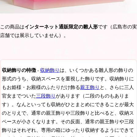
この商品は
インターネット通販限定の雛人形
です（広島市の実
店舗では展示していません）。
収納飾りの特徴
-
収納飾り
は、いくつかある雛人形の飾りの
形式のうち、収納スペースを重視した飾りです。収納飾りに
もお姫様・お殿様のふたりだけ飾る
親王飾り
と、さらに三人
官女までついた
三段飾り
があります（二段のものもありま
す）。なんといっても収納がひとまとめにできることが最大
のとりえで、通常の親王飾りや三段飾りと比べると、収納ス
ペースが小さくなります。その反面、通常の親王飾りや三段
飾りはそれぞれ、専用の箱にゆったり収納するようにできて