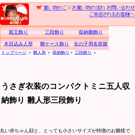
親王飾り
三段飾り
収納雛飾り
木目込み人形
雛ケース飾り
女の子用名前旗
トップページ
＞
雛人形
＞
収納飾り
＞
三段飾り
＞
うさぎ衣装のコンパクトミニ五人収
納飾り 雛人形三段飾り
丸い赤ちゃん顔と、とっても小さいサイズが特徴のお雛様で