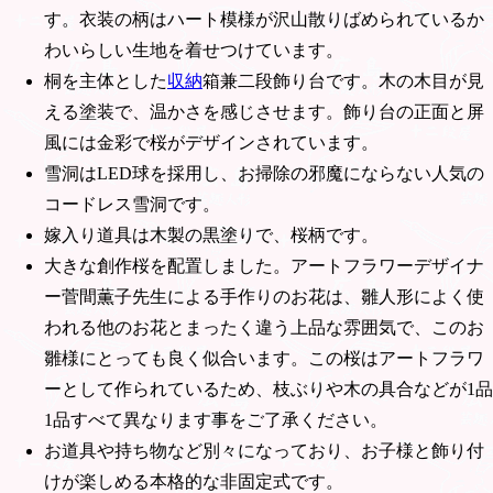
す。衣装の柄はハート模様が沢山散りばめられているか
わいらしい生地を着せつけています。
桐を主体とした
収納
箱兼二段飾り台です。木の木目が見
える塗装で、温かさを感じさせます。飾り台の正面と屏
風には金彩で桜がデザインされています。
雪洞はLED球を採用し、お掃除の邪魔にならない人気の
コードレス雪洞です。
嫁入り道具は木製の黒塗りで、桜柄です。
大きな創作桜を配置しました。アートフラワーデザイナ
ー菅間薫子先生による手作りのお花は、雛人形によく使
われる他のお花とまったく違う上品な雰囲気で、このお
雛様にとっても良く似合います。この桜はアートフラワ
ーとして作られているため、枝ぶりや木の具合などが1品
1品すべて異なります事をご了承ください。
お道具や持ち物など別々になっており、お子様と飾り付
けが楽しめる本格的な非固定式です。