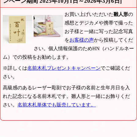
ンペーン期間
2025年10月1日～2026年3月6日
]
お買い上げいただいた
雛人形
の
感想とデジカメや携帯で撮った
お子様と一緒に写った記念写真
を
お客様の声
から投稿してくだ
さい。個人情報保護のためHN（ハンドルネー
ム）での投稿をお勧めします。
※詳しくは
名前木札プレゼントキャンペーン
でご確認くだ
さい。
高級感のあるレーザー彫刻でお子様の名前と生年月日を入
れた記念になる名前木札です。雛人形と一緒にお飾りくだ
さい。
名前木札単体でも販売しています。