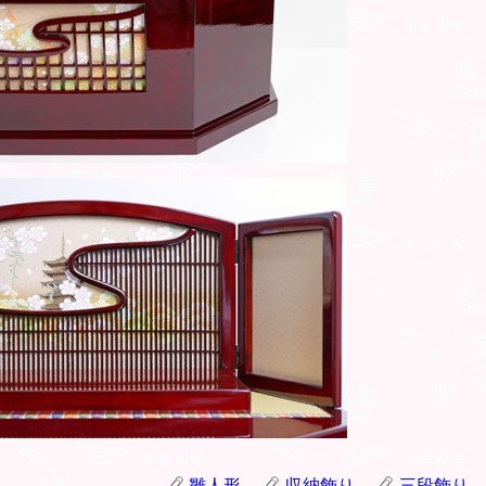
雛人形
収納飾り
三段飾り