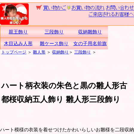
親王飾り
三段飾り
収納雛飾り
木目込み人形
雛ケース飾り
女の子用名前旗
トップページ
＞
雛人形
＞
収納飾り
＞
三段飾り
＞
ハート柄衣装の朱色と黒の雛人形古
都桜収納五人飾り 雛人形三段飾り
ハート模様の衣装を着せつけたかわいらしいお雛様を二段収納