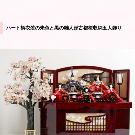
ハート柄衣装の朱色と黒の雛人形古都桜収納五人飾り