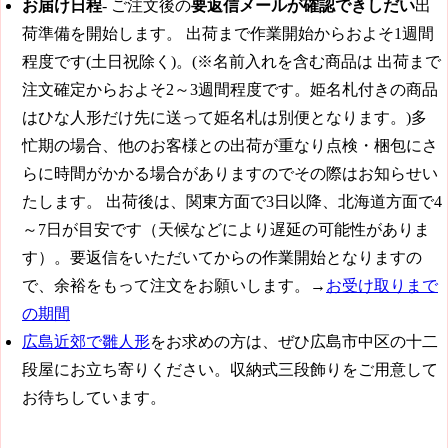
お届け日程
- ご注文後の
要返信メールが確認できしだい
出
荷準備を開始します。
出荷まで作業開始からおよそ1週間
程度です(土日祝除く)。
(※名前入れを含む商品は
出荷まで
注文確定からおよそ2～3週間程度です。
姫名札付きの商品
はひな人形だけ先に送って姫名札は別便となります。)多
忙期の場合、他のお客様との出荷が重なり点検・梱包にさ
らに時間がかかる場合がありますのでその際はお知らせい
たします。 出荷後は、関東方面で3日以降、北海道方面で4
～7日が目安です（天候などにより遅延の可能性がありま
す）。要返信をいただいてからの作業開始となりますの
で、余裕をもって注文をお願いします。→
お受け取りまで
の期間
広島近郊で雛人形
をお求めの方は、ぜひ広島市中区の十二
段屋にお立ち寄りください。収納式三段飾りをご用意して
お待ちしています。