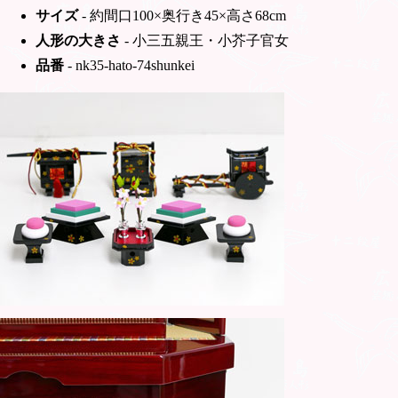
サイズ
- 約間口100×奥行き45×高さ68cm
人形の大きさ
- 小三五親王・小芥子官女
品番
- nk35-hato-74shunkei