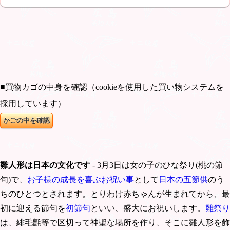
■買物カゴの中身を確認（cookieを使用した買い物システムを
採用しています）
雛人形は日本の文化です
- 3月3日は女の子のひな祭り(桃の節
句)で、
お子様の成長を喜ぶお祝い事
として
日本の五節供
のう
ちのひとつとされます。とりわけ赤ちゃんが生まれてから、最
初に迎える節句を
初節句
といい、盛大にお祝いします。
雛祭り
は、緋毛氈等で区切って神聖な場所を作り、そこに雛人形を飾