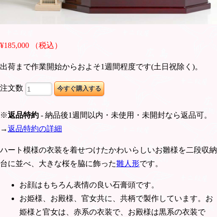
¥185,000 （税込）
出荷まで作業開始からおよそ1週間程度です(土日祝除く)。
注文数
※
返品特約
- 納品後1週間以内・未使用・未開封なら返品可。
→
返品特約の詳細
ハート模様の衣装を着せつけたかわいらしいお雛様を二段収納
台に並べ、大きな桜を脇に飾った
雛人形
です。
お顔はもちろん表情の良い石膏頭です。
お姫様、お殿様、官女共に、共柄で製作しています。お
姫様と官女は、赤系の衣装で、お殿様は黒系の衣装で