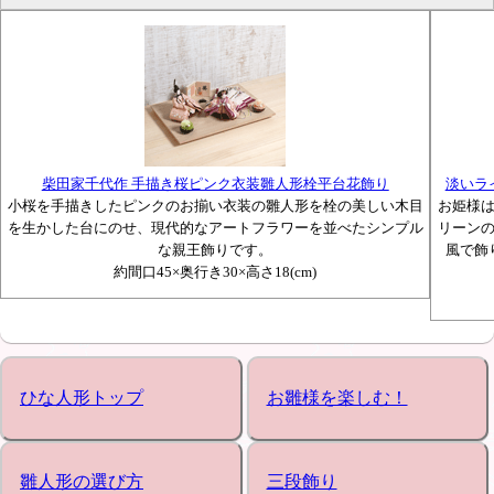
柴田家千代作 手描き桜ピンク衣装雛人形栓平台花飾り
淡いラ
小桜を手描きしたピンクのお揃い衣装の雛人形を栓の美しい木目
お姫様
を生かした台にのせ、現代的なアートフラワーを並べたシンプル
リーン
な親王飾りです。
風で飾
約間口45×奥行き30×高さ18(cm)
ひな人形トップ
お雛様を楽しむ！
雛人形の選び方
三段飾り