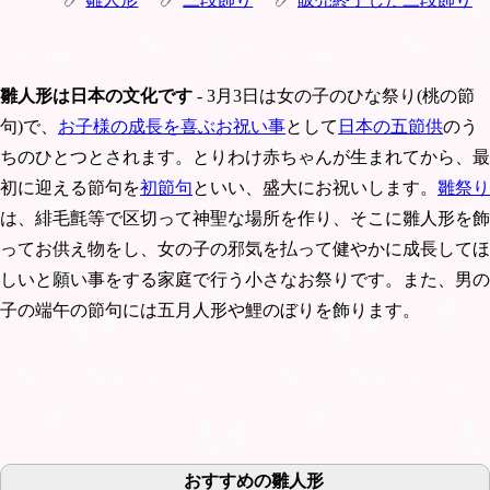
雛人形は日本の文化です
- 3月3日は女の子のひな祭り(桃の節
句)で、
お子様の成長を喜ぶお祝い事
として
日本の五節供
のう
ちのひとつとされます。とりわけ赤ちゃんが生まれてから、最
初に迎える節句を
初節句
といい、盛大にお祝いします。
雛祭り
は、緋毛氈等で区切って神聖な場所を作り、そこに雛人形を飾
ってお供え物をし、女の子の邪気を払って健やかに成長してほ
しいと願い事をする家庭で行う小さなお祭りです。また、男の
子の端午の節句には五月人形や鯉のぼりを飾ります。
おすすめの雛人形