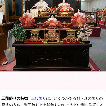
三段飾りの特徴
-
三段飾り
は、いくつかある雛人形の飾りの
形式のうち、親王飾りと七段飾りのちょうど中間に位置する