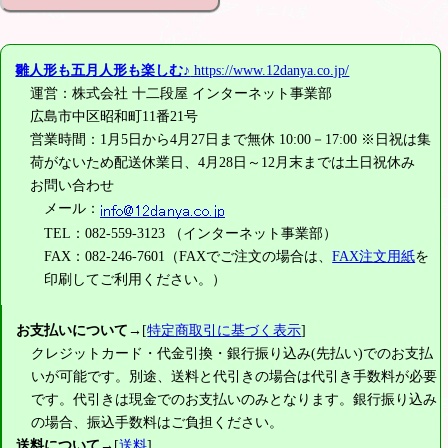
雛人形も五月人形も楽しむ♪
https://www.12danya.co.jp/
運営：株式会社 十二段屋 インターネット事業部
広島市中区昭和町11番21号
営業時間：1月5日から4月27日まで無休 10:00－17:00 ※日祝は集
荷がないため配送休業日、4月28日～12月末までは土日祝休み
お問い合わせ
メール：
TEL：082-559-3123 （インターネット事業部）
FAX：082-246-7601（FAXでご注文の場合は、
FAX注文用紙
を
印刷してご利用ください。）
お支払いについて
→[
特定商取引に基づく表示
]
クレジットカード・代金引換・銀行振り込み(先払い)でのお支払
いが可能です。別途、送料と代引きの場合は代引き手数料が必要
です。代引きは現金でのお支払いのみとなります。銀行振り込み
の場合、振込手数料はご負担ください。
送料について
→[
送料
]