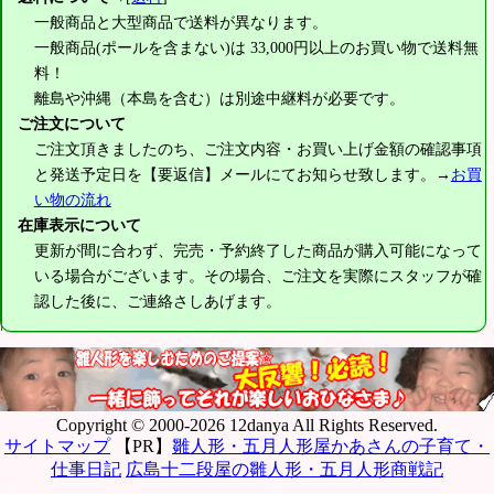
一般商品と大型商品で送料が異なります。
一般商品(ポールを含まない)は
33,000円
以上のお買い物で送料無
料！
離島や沖縄（本島を含む）は別途中継料が必要です。
ご注文について
ご注文頂きましたのち、ご注文内容・お買い上げ金額の確認事項
と発送予定日を【要返信】メールにてお知らせ致します。→
お買
い物の流れ
在庫表示について
更新が間に合わず、完売・予約終了した商品が購入可能になって
いる場合がございます。その場合、ご注文を実際にスタッフが確
認した後に、ご連絡さしあげます。
Copyright © 2000-2026 12danya All Rights Reserved.
サイトマップ
【PR】
雛人形・五月人形屋かあさんの子育て・
仕事日記
広島十二段屋の雛人形・五月人形商戦記