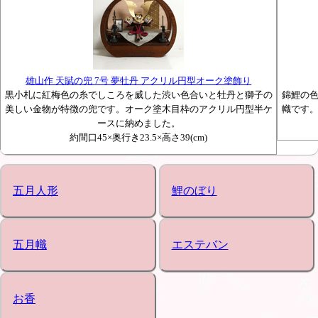
雄山作 天賦の兜 7号 夢牡丹 アクリル円型オーク塗飾り
黒小札に紅梅色の糸でしころを威した渋い色合いと牡丹と獅子の
錦鯉の
美しい金物が特徴の兜です。オーク塗木目枠のアクリル円型半ケ
幟です
ースに納めました。
約間口45×奥行き23.5×高さ39(cm)
五月人形
鯉のぼり
五月幟
エステバン
お香