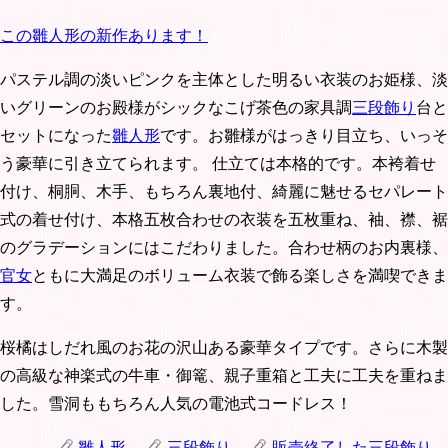
この雛人形の新作あります！
パステル調の淡いピンクを主体とした明るい衣装のお姫様、淡
いグリーンのお殿様がシックなこげ茶色の家具調
三段飾り
台と
セットになった
雛人形
です。お雛様がはっきり目立ち、いっそ
う豪華に引き立てられます。 仕立ては本格的です。本袴着せ
付け、桐胴、木手、もちろん裏地付、綺麗に魅せるセパレート
式の着せ付け、本格五枚合わせの衣装を五枚重ね、袖、襟、裾
のグラデーションにはこだわりました。合わせ柄のお内裏様、
官女
ともに大満足のボリューム衣装で飾る楽しさを満喫できま
す。
桜橘はしだれ風のお花の沢山ある豪華タイプです。さらに木製
の高級な神楽式の牛車・御篭、親子重箱と工夫に工夫を重ねま
した。雪洞ももちろん人気の電池式コードレス！
雛人形
三段飾り
販売終了した三段飾り