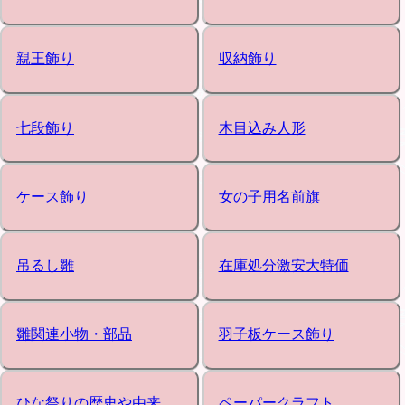
親王飾り
収納飾り
七段飾り
木目込み人形
ケース飾り
女の子用名前旗
吊るし雛
在庫処分激安大特価
雛関連小物・部品
羽子板ケース飾り
ひな祭りの歴史や由来
ペーパークラフト