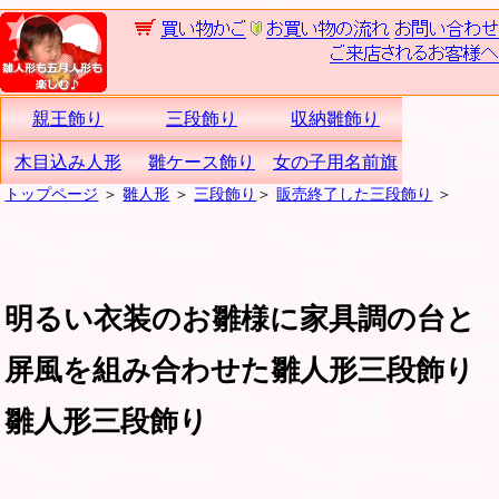
親王飾り
三段飾り
収納雛飾り
木目込み人形
雛ケース飾り
女の子用名前旗
トップページ
＞
雛人形
＞
三段飾り
＞
販売終了した三段飾り
＞
明るい衣装のお雛様に家具調の台と
屏風を組み合わせた雛人形三段飾り
雛人形三段飾り