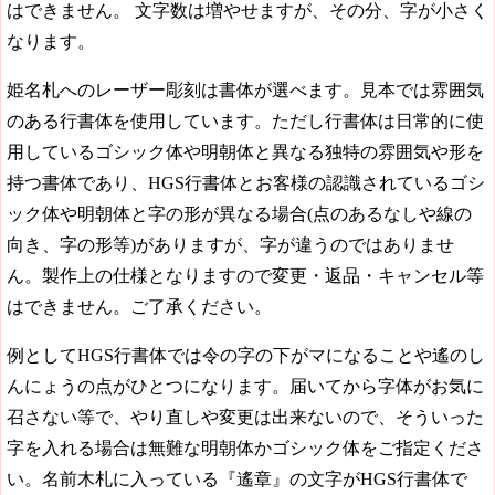
はできません。 文字数は増やせますが、その分、字が小さく
なります。
姫名札へのレーザー彫刻は書体が選べます。見本では雰囲気
のある行書体を使用しています。ただし行書体は日常的に使
用しているゴシック体や明朝体と異なる独特の雰囲気や形を
持つ書体であり、HGS行書体とお客様の認識されているゴシ
ック体や明朝体と字の形が異なる場合(点のあるなしや線の
向き、字の形等)がありますが、字が違うのではありませ
ん。製作上の仕様となりますので変更・返品・キャンセル等
はできません。ご了承ください。
例としてHGS行書体では令の字の下がマになることや遙のし
んにょうの点がひとつになります。届いてから字体がお気に
召さない等で、やり直しや変更は出来ないので、そういった
字を入れる場合は無難な明朝体かゴシック体をご指定くださ
い。名前木札に入っている『遙章』の文字がHGS行書体で