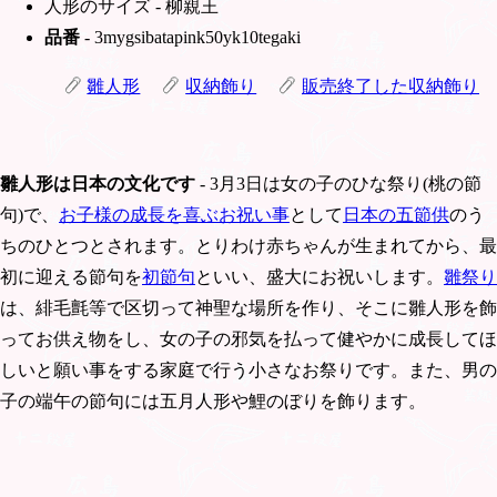
人形のサイズ - 柳親王
品番
- 3mygsibatapink50yk10tegaki
雛人形
収納飾り
販売終了した収納飾り
雛人形は日本の文化です
- 3月3日は女の子のひな祭り(桃の節
句)で、
お子様の成長を喜ぶお祝い事
として
日本の五節供
のう
ちのひとつとされます。とりわけ赤ちゃんが生まれてから、最
初に迎える節句を
初節句
といい、盛大にお祝いします。
雛祭り
は、緋毛氈等で区切って神聖な場所を作り、そこに雛人形を飾
ってお供え物をし、女の子の邪気を払って健やかに成長してほ
しいと願い事をする家庭で行う小さなお祭りです。また、男の
子の端午の節句には五月人形や鯉のぼりを飾ります。