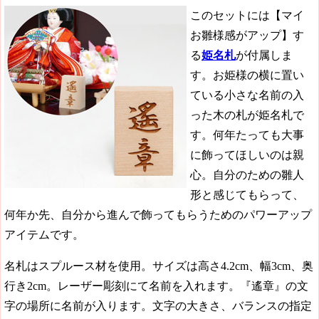
このセットには【マイ
お雛様感がアップ】す
る
姫名札
が付属しま
す。お姫様の横に置い
ている小さな名前の入
った木の札が姫名札で
す。何年たっても大事
に飾ってほしいのは親
心。自分のための雛人
形と感じてもらって、
何年か先、自分から進んで飾ってもらうためのパワーアップ
アイテムです。
名札はスプルース材を使用。サイズは高さ4.2cm、幅3cm、奥
行き2cm。レーザー彫刻にて名前を入れます。『遙章』の文
字の場所に名前が入ります。文字の大きさ、バランスの指定