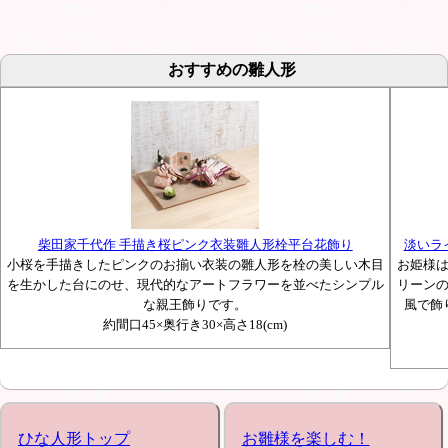
おすすめの雛人形
柴田家千代作 手描き桜ピンク衣装雛人形栓平台花飾り
淡いラ
小桜を手描きしたピンクのお揃い衣装の雛人形を栓の美しい木目
お姫様
を生かした台にのせ、現代的なアートフラワーを並べたシンプル
リーン
な親王飾りです。
風で飾
約間口45×奥行き30×高さ18(cm)
ひな人形トップ
お雛様を楽しむ！