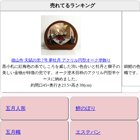
売れてるランキング
雄山作 天賦の兜 7号 夢牡丹 アクリル円型オーク塗飾り
黒小札に紅梅色の糸でしころを威した渋い色合いと牡丹と獅子の
錦鯉の
美しい金物が特徴の兜です。オーク塗木目枠のアクリル円型半ケ
幟です
ースに納めました。
約間口45×奥行き23.5×高さ39(cm)
五月人形
鯉のぼり
五月幟
エステバン