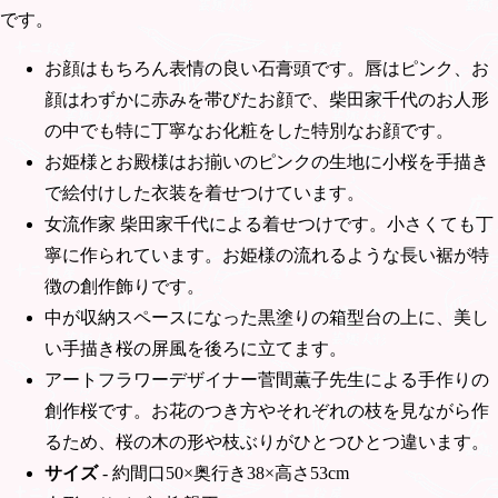
です。
お顔はもちろん表情の良い石膏頭です。唇はピンク、お
顔はわずかに赤みを帯びたお顔で、柴田家千代のお人形
の中でも特に丁寧なお化粧をした特別なお顔です。
お姫様とお殿様はお揃いのピンクの生地に小桜を手描き
で絵付けした衣装を着せつけています。
女流作家 柴田家千代による着せつけです。小さくても丁
寧に作られています。お姫様の流れるような長い裾が特
徴の創作飾りです。
中が収納スペースになった黒塗りの箱型台の上に、美し
い手描き桜の屏風を後ろに立てます。
アートフラワーデザイナー菅間薫子先生による手作りの
創作桜です。お花のつき方やそれぞれの枝を見ながら作
るため、桜の木の形や枝ぶりがひとつひとつ違います。
サイズ
- 約間口50×奥行き38×高さ53cm