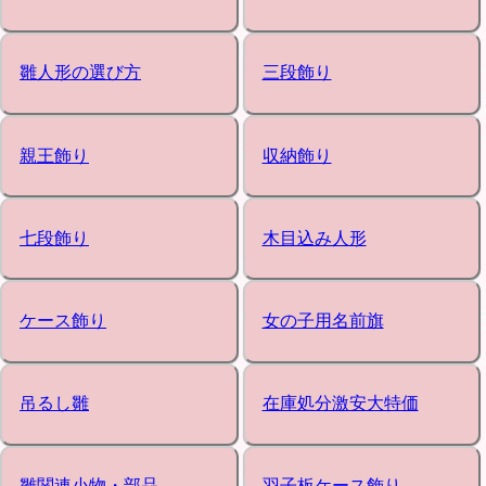
雛人形の選び方
三段飾り
親王飾り
収納飾り
七段飾り
木目込み人形
ケース飾り
女の子用名前旗
吊るし雛
在庫処分激安大特価
雛関連小物・部品
羽子板ケース飾り