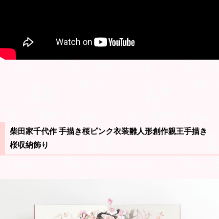
柴田家千代作 手描き桜ピンク衣装雛人形創作親王手描き
桜収納飾り