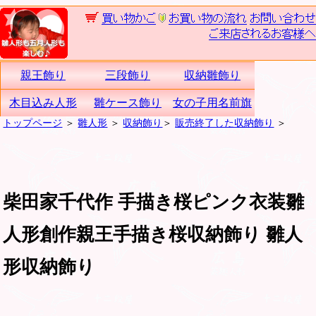
親王飾り
三段飾り
収納雛飾り
木目込み人形
雛ケース飾り
女の子用名前旗
トップページ
＞
雛人形
＞
収納飾り
＞
販売終了した収納飾り
＞
柴田家千代作 手描き桜ピンク衣装雛
人形創作親王手描き桜収納飾り 雛人
形収納飾り