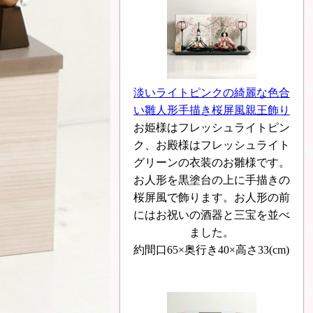
淡いライトピンクの綺麗な色合
い雛人形手描き桜屏風親王飾り
お姫様はフレッシュライトピン
ク、お殿様はフレッシュライト
グリーンの衣装のお雛様です。
お人形を黒塗台の上に手描きの
桜屏風で飾ります。お人形の前
にはお祝いの酒器と三宝を並べ
ました。
約間口65×奥行き40×高さ33(cm)