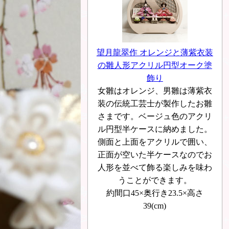
望月龍翠作 オレンジと薄紫衣装
の雛人形アクリル円型オーク塗
飾り
女雛はオレンジ、男雛は薄紫衣
装の伝統工芸士が製作したお雛
さまです。ベージュ色のアクリ
ル円型半ケースに納めました。
側面と上面をアクリルで囲い、
正面が空いた半ケースなのでお
人形を並べて飾る楽しみを味わ
うことができます。
約間口45×奥行き23.5×高さ
39(cm)