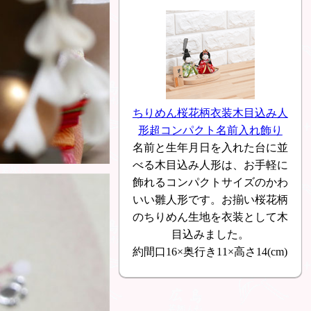
ちりめん桜花柄衣装木目込み人
形超コンパクト名前入れ飾り
名前と生年月日を入れた台に並
べる木目込み人形は、お手軽に
飾れるコンパクトサイズのかわ
いい雛人形です。お揃い桜花柄
のちりめん生地を衣装として木
目込みました。
約間口16×奥行き11×高さ14(cm)