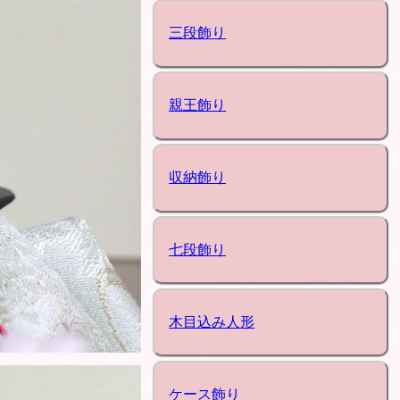
三段飾り
親王飾り
収納飾り
七段飾り
木目込み人形
ケース飾り