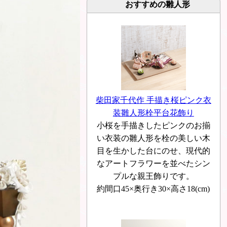
おすすめの雛人形
柴田家千代作 手描き桜ピンク衣
装雛人形栓平台花飾り
小桜を手描きしたピンクのお揃
い衣装の雛人形を栓の美しい木
目を生かした台にのせ、現代的
なアートフラワーを並べたシン
プルな親王飾りです。
約間口45×奥行き30×高さ18(cm)