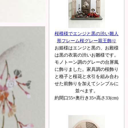
桜模様でエンジと黒の渋い雛人
形フレーム桜グレー親王飾り
お姫様はエンジと黒の、お殿様
は黒の衣装の渋いお雛様です。
モノトーン調のグレーの台屏風
に飾りました。家具調の桜飾り
と格子と桜花と水引を組み合わ
せた前飾りを加えてシンプルに
並べます。
約間口55×奥行き35×高さ33(cm)