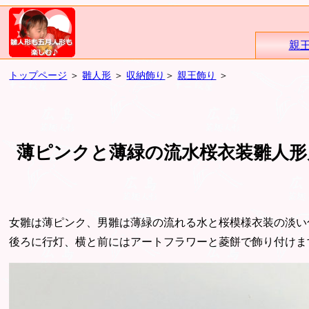
親
トップページ
＞
雛人形
＞
収納飾り
＞
親王飾り
＞
薄ピンクと薄緑の流水桜衣装雛人形
女雛は薄ピンク、男雛は薄緑の流れる水と桜模様衣装の淡い
後ろに行灯、横と前にはアートフラワーと菱餅で飾り付けま