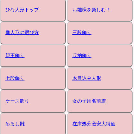
ひな人形トップ
お雛様を楽しむ！
雛人形の選び方
三段飾り
親王飾り
収納飾り
七段飾り
木目込み人形
ケース飾り
女の子用名前旗
吊るし雛
在庫処分激安大特価