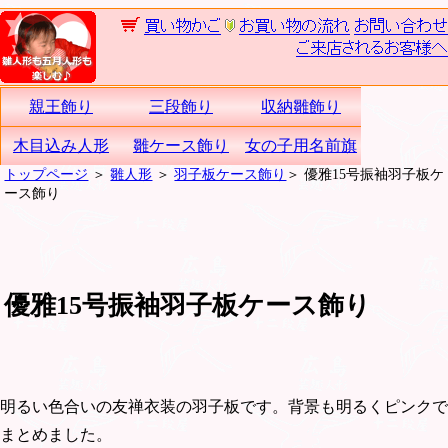
親王飾り
三段飾り
収納雛飾り
木目込み人形
雛ケース飾り
女の子用名前旗
トップページ
＞
雛人形
＞
羽子板ケース飾り
＞ 優雅15号振袖羽子板ケ
ース飾り
優雅15号振袖羽子板ケース飾り
明るい色合いの友禅衣装の羽子板です。背景も明るくピンクで
まとめました。