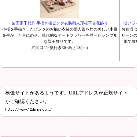
柴田家千代作 手描き桜ピンク衣装雛人形栓平台花飾り
淡いラ
小桜を手描きしたピンクのお揃い衣装の雛人形を栓の美しい木目
お姫様
を生かした台にのせ、現代的なアートフラワーを並べたシンプル
リーン
な親王飾りです。
風で飾
約間口45×奥行き30×高さ18(cm)
模倣サイトがあるようです。URLアドレスが正規サイト
かご確認ください。