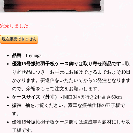
完売しました。
品番
- 15yuuga
優雅15号振袖羽子板ケース飾りは取り寄せ商品です
- 取
り寄せ品につき、お手元にお届けできるまでおよそ10日
かかります。要返信をいただいてからの発注となります
ので、余裕をもって注文をお願いします。
ケースサイズ（外寸）
- 間口
34
×奥行き
24
×高さ
60
cm
振袖
- 袖をご覧ください。豪華な振袖仕様の羽子板で
す。
優雅15号振袖羽子板ケース飾りは道成寺を題材にした羽
子板です。