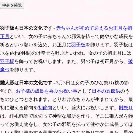
羽子板も日本の文化です
-
赤ちゃんが初めて迎えるお正月を初
正月
といい、女の子の赤ちゃんの邪気を払って健やかな成長を
祈るという願いを込め、お正月に
羽子板
を飾ります。羽子板は
厄を跳ね(羽根)のけ幸せを呼ぶといわれ、女の子の初正月には
羽子板
を飾ってお祝いします。また、男の子は初正月から、
破
魔弓
を飾ります。
雛人形は日本の文化です
- 3月3日は女の子のひな祭り(桃の節
句)で、
お子様の成長を喜ぶお祝い事
として
日本の五節供
のう
ちのひとつとされます。とりわけ赤ちゃんが生まれてから、最
初に迎える節句を
初節句
といい、盛大にお祝いします。
雛祭り
は、緋毛氈等で区切って神聖な場所を作り、そこに雛人形を飾
ってお供え物をし、女の子の邪気を払って健やかに成長してほ
しいと願い事をする家庭で行う小さなお祭りです。また、男の