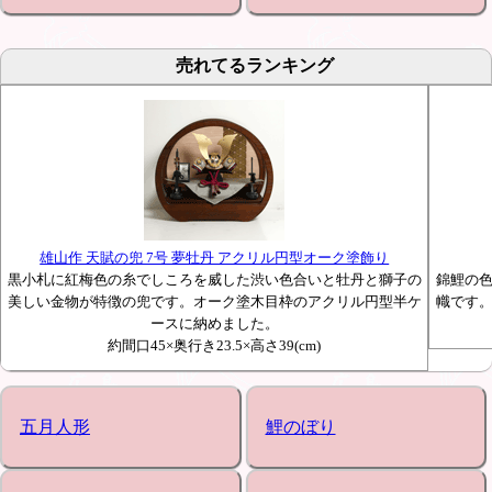
売れてるランキング
雄山作 天賦の兜 7号 夢牡丹 アクリル円型オーク塗飾り
黒小札に紅梅色の糸でしころを威した渋い色合いと牡丹と獅子の
錦鯉の
美しい金物が特徴の兜です。オーク塗木目枠のアクリル円型半ケ
幟です
ースに納めました。
約間口45×奥行き23.5×高さ39(cm)
五月人形
鯉のぼり