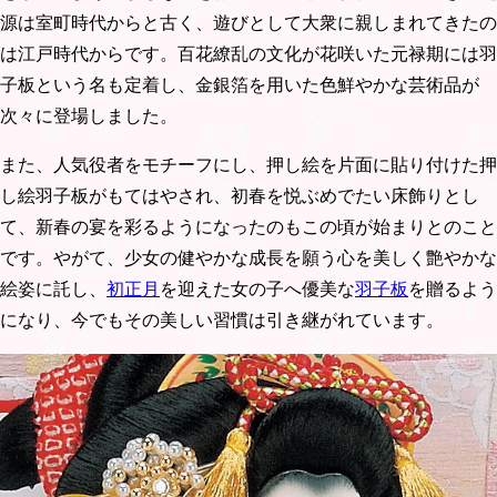
源は室町時代からと古く、遊びとして大衆に親しまれてきたの
は江戸時代からです。百花繚乱の文化が花咲いた元禄期には羽
子板という名も定着し、金銀箔を用いた色鮮やかな芸術品が
次々に登場しました。
また、人気役者をモチーフにし、押し絵を片面に貼り付けた押
し絵羽子板がもてはやされ、初春を悦ぶめでたい床飾りとし
て、新春の宴を彩るようになったのもこの頃が始まりとのこと
です。やがて、少女の健やかな成長を願う心を美しく艶やかな
絵姿に託し、
初正月
を迎えた女の子へ優美な
羽子板
を贈るよう
になり、今でもその美しい習慣は引き継がれています。