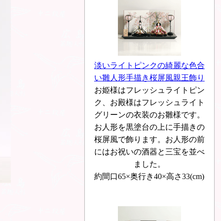
淡いライトピンクの綺麗な色合
い雛人形手描き桜屏風親王飾り
お姫様はフレッシュライトピン
ク、お殿様はフレッシュライト
グリーンの衣装のお雛様です。
お人形を黒塗台の上に手描きの
桜屏風で飾ります。お人形の前
にはお祝いの酒器と三宝を並べ
ました。
約間口65×奥行き40×高さ33(cm)