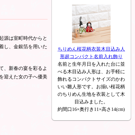
起源は室町時代からと
着し、金銀箔を用いた
ちりめん桜花柄衣装木目込み人
形超コンパクト名前入れ飾り
名前と生年月日を入れた台に並
て、新春の宴を彩るよ
べる木目込み人形は、お手軽に
を迎えた女の子へ優美
飾れるコンパクトサイズのかわ
いい雛人形です。お揃い桜花柄
のちりめん生地を衣装として木
目込みました。
約間口16×奥行き11×高さ14(cm)