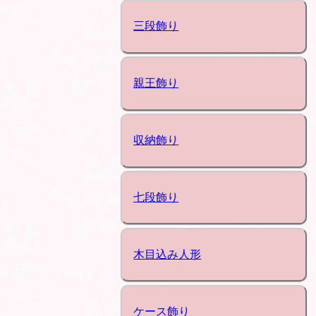
三段飾り
親王飾り
収納飾り
七段飾り
木目込み人形
ケース飾り