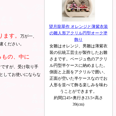
望月龍翠作 オレンジと薄紫衣装
の雛人形アクリル円型オーク塗
ります。
万が一、
飾り
慮ください。
女雛はオレンジ、男雛は薄紫衣
装の伝統工芸士が製作したお雛
るもの、中に
さまです。ベージュ色のアクリ
ル円型半ケースに納めました。
けですが、受け取り手
側面と上面をアクリルで囲い、
としてお使いにならな
正面が空いた半ケースなのでお
人形を並べて飾る楽しみを味わ
うことができます。
約間口45×奥行き23.5×高さ
39(cm)