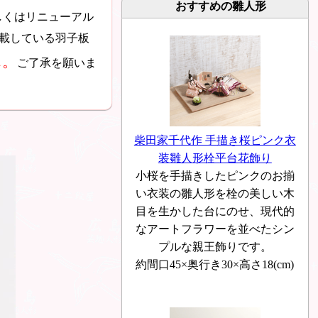
おすすめの雛人形
しくはリニューアル
載している羽子板
ん。
ご了承を願いま
柴田家千代作 手描き桜ピンク衣
装雛人形栓平台花飾り
小桜を手描きしたピンクのお揃
い衣装の雛人形を栓の美しい木
目を生かした台にのせ、現代的
なアートフラワーを並べたシン
プルな親王飾りです。
約間口45×奥行き30×高さ18(cm)