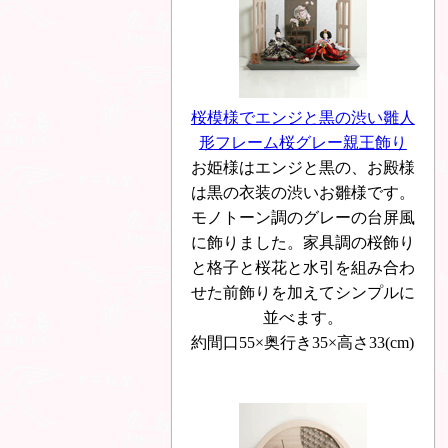
桜模様でエンジと黒の渋い雛人
形フレーム桜グレー親王飾り
お姫様はエンジと黒の、お殿様
は黒の衣装の渋いお雛様です。
モノトーン調のグレーの台屏風
に飾りました。家具調の桜飾り
と格子と桜花と水引を組み合わ
せた前飾りを加えてシンプルに
並べます。
約間口55×奥行き35×高さ33(cm)