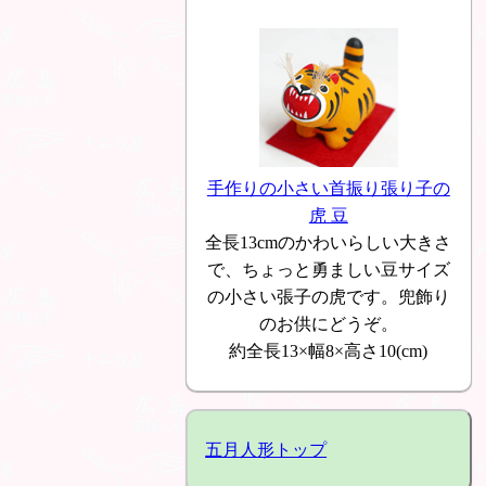
手作りの小さい首振り張り子の
虎 豆
全長13cmのかわいらしい大きさ
で、ちょっと勇ましい豆サイズ
の小さい張子の虎です。兜飾り
のお供にどうぞ。
約全長13×幅8×高さ10(cm)
五月人形トップ