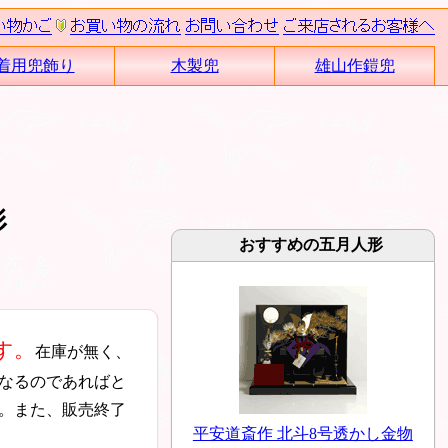
着用兜飾り
木製兜
雄山作鎧兜
形
おすすめの五月人形
す。
在庫が無く、
なるのであればと
。また、販売終了
平安道斎作 北斗8号透かし金物