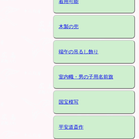
着用可能
木製の兜
端午の吊るし飾り
室内幟・男の子用名前旗
国宝模写
平安道斎作