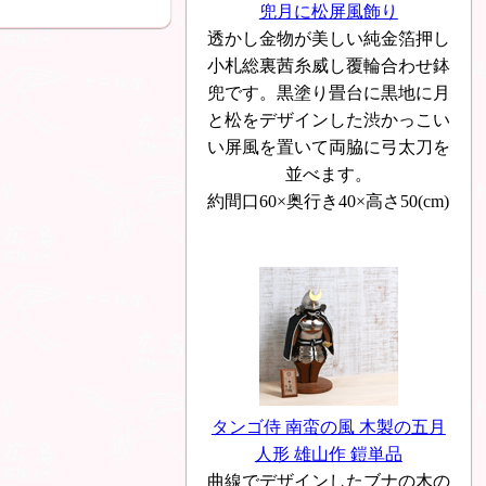
兜月に松屏風飾り
透かし金物が美しい純金箔押し
小札総裏茜糸威し覆輪合わせ鉢
兜です。黒塗り畳台に黒地に月
と松をデザインした渋かっこい
い屏風を置いて両脇に弓太刀を
並べます。
約間口60×奥行き40×高さ50(cm)
タンゴ侍 南蛮の風 木製の五月
人形 雄山作 鎧単品
曲線でデザインしたブナの木の