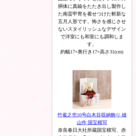
胴体に真鍮をたたき出し製作し
た南蛮甲冑を着せつけた斬新な
五月人形です。怖さを感じさせ
ないスタイリッシュなデザイン
で洋室にも和室にも調和しま
す。
約幅17×奥行き17×高さ31(cm)
竹雀之兜10号白木目収納飾り 雄
山作 国宝模写
奈良春日大社所蔵国宝模写、赤