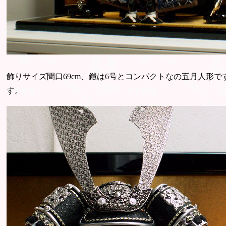
飾りサイズ間口69cm、鎧は6号とコンパクトなの五月人形
す。