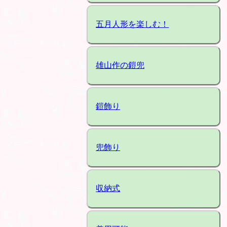
五月人形を楽しむ！
雄山作の鎧兜
鎧飾り
兜飾り
収納式