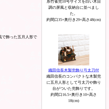
糸竹雀兜10号サイズを白い木目
調の屏風と収納台に並べまし
た。
約間口35×奥行き29×高さ48(cm)
風で飾った五月人形で
織田信長木製兜飾り弓太刀付
織田信長のコンパクトな木製兜
に五月人形として弓太刀や飾り
台がついた兜飾りです。
約間口16.5×奥行き10×高さ
18(cm)