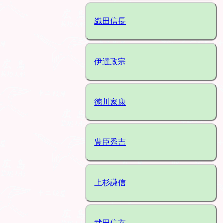
織田信長
伊達政宗
徳川家康
豊臣秀吉
上杉謙信
武田信玄