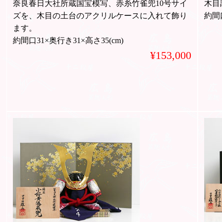
奈良春日大社所蔵国宝模写、赤糸竹雀兜10号サイ
木目
ズを、木目の土台のアクリルケースに入れて飾り
約間口
ます。
約間口31×奥行き31×高さ35(cm)
¥153,000