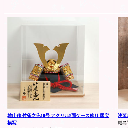
雄山作 竹雀之兜10号 アクリル5面ケース飾り 国宝
浅葱
模写
厳島