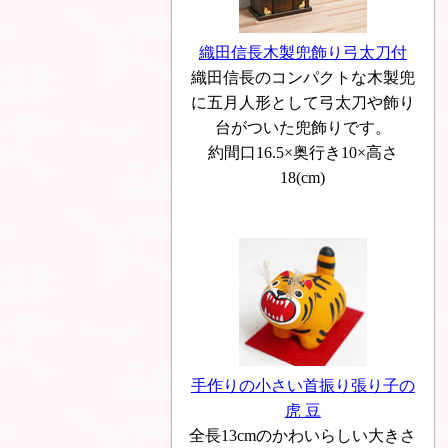
織田信長木製兜飾り弓太刀付
織田信長のコンパクトな木製兜
に五月人形として弓太刀や飾り
台がついた兜飾りです。
約間口16.5×奥行き10×高さ
18(cm)
手作りの小さい首振り張り子の
虎 豆
全長13cmのかわいらしい大きさ