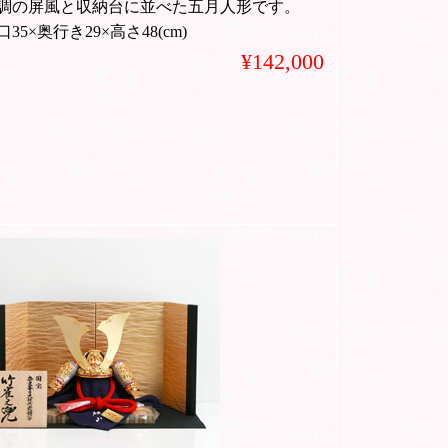
調の屏風と収納台に並べた五月人形です。
35×奥行き29×高さ48(cm)
¥142,000