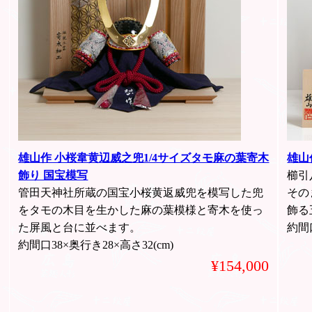
雄山作 小桜韋黄辺威之兜1/4サイズタモ麻の葉寄木
雄山
飾り 国宝模写
櫛引
管田天神社所蔵の国宝小桜黄返威兜を模写した兜
その
をタモの木目を生かした麻の葉模様と寄木を使っ
飾る
た屏風と台に並べます。
約間口
約間口38×奥行き28×高さ32(cm)
¥154,000