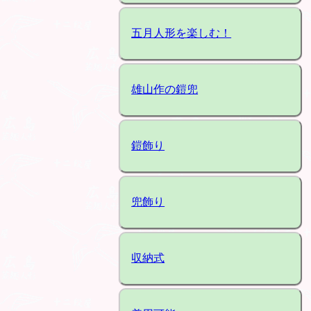
五月人形を楽しむ！
雄山作の鎧兜
鎧飾り
兜飾り
収納式