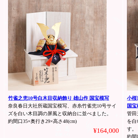
竹雀之兜10号白木目収納飾り 雄山作 国宝模写
小桜
奈良春日大社所蔵国宝模写、赤糸竹雀兜10号サイ
国宝
ズを白い木目調の屏風と収納台に並べました。
管田
約間口35×奥行き29×高さ48(cm)
を白
す。
¥164,000
約間口