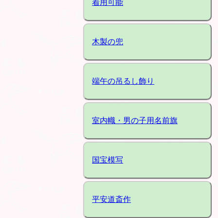
着用可能
木製の兜
端午の吊るし飾り
室内幟・男の子用名前旗
国宝模写
平安道斎作