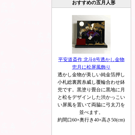
おすすめの五月人形
平安道斎作 北斗8号透かし金物
兜月に松屏風飾り
透かし金物が美しい純金箔押し
小札総裏茜糸威し覆輪合わせ鉢
兜です。黒塗り畳台に黒地に月
と松をデザインした渋かっこい
い屏風を置いて両脇に弓太刀を
並べます。
約間口60×奥行き40×高さ50(cm)