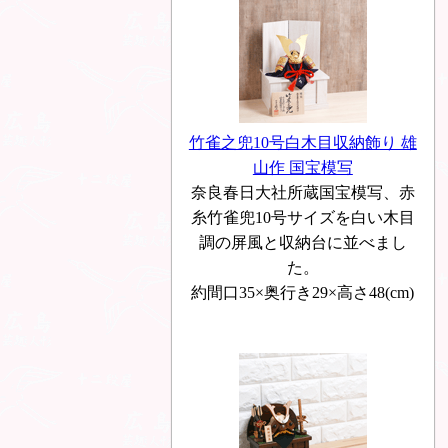
竹雀之兜10号白木目収納飾り 雄
山作 国宝模写
奈良春日大社所蔵国宝模写、赤
糸竹雀兜10号サイズを白い木目
調の屏風と収納台に並べまし
た。
約間口35×奥行き29×高さ48(cm)