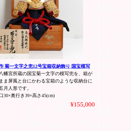
作 菊一文字之兜12号宝箱収納飾り 国宝模写
八幡宮所蔵の国宝菊一文字の模写兜を、箱が
まま屏風と台にかわる宝箱のような収納台に
五月人形です。
30×奥行き39×高さ45(cm)
¥155,000