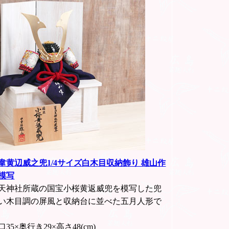
韋黄辺威之兜1/4サイズ白木目収納飾り 雄山作
模写
天神社所蔵の国宝小桜黄返威兜を模写した兜
い木目調の屏風と収納台に並べた五月人形で
35×奥行き29×高さ48(cm)