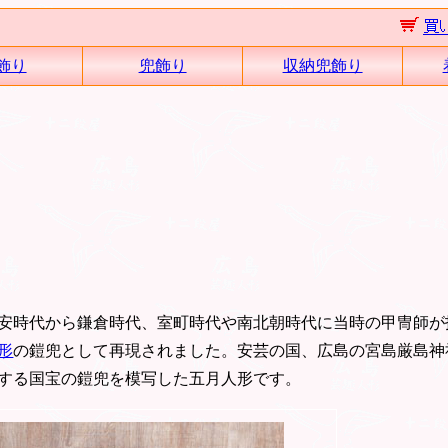
飾り
兜飾り
収納兜飾り
安時代から鎌倉時代、室町時代や南北朝時代に当時の甲冑師が
形
の鎧兜として再現されました。安芸の国、広島の宮島厳島神
する国宝の鎧兜を模写した五月人形です。