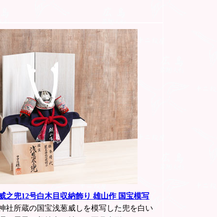
威之兜12号白木目収納飾り 雄山作 国宝模写
神社所蔵の国宝浅葱威しを模写した兜を白い