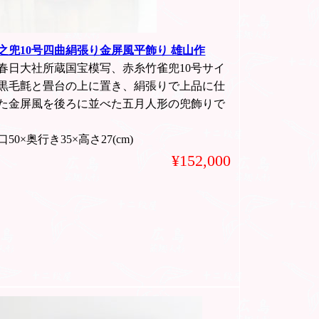
之兜10号四曲絹張り金屏風平飾り 雄山作
春日大社所蔵国宝模写、赤糸竹雀兜10号サイ
黒毛氈と畳台の上に置き、絹張りで上品に仕
た金屏風を後ろに並べた五月人形の兜飾りで
50×奥行き35×高さ27(cm)
¥152,000