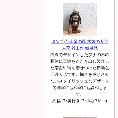
タンゴ侍 南蛮の風 木製の五月
人形 雄山作 鎧単品
曲線でデザインしたブナの木の
胴体に真鍮をたたき出し製作し
た南蛮甲冑を着せつけた斬新な
五月人形です。怖さを感じさせ
ないスタイリッシュなデザイン
で洋室にも和室にも調和しま
す。
約幅17×奥行き17×高さ31(cm)