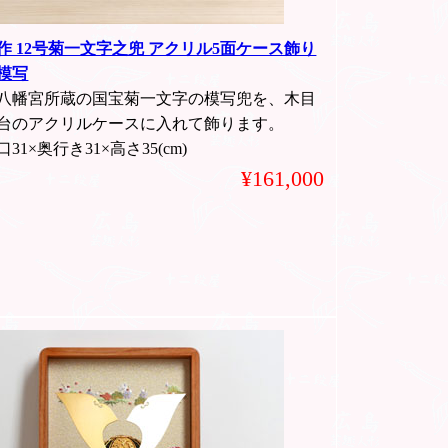
作 12号菊一文字之兜 アクリル5面ケース飾り
模写
八幡宮所蔵の国宝菊一文字の模写兜を、木目
台のアクリルケースに入れて飾ります。
31×奥行き31×高さ35(cm)
¥161,000