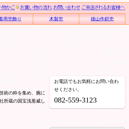
着用兜飾り
木製兜
雄山作鎧兜
お電話でもお気軽にお問い合わ
せください。
技術の粋を集め、腕に
082-559-3123
社所蔵の国宝浅葱威し