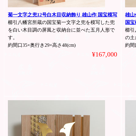
菊一文字之兜12号白木目収納飾り 雄山作 国宝模写
雄山
櫛引八幡宮所蔵の国宝菊一文字之兜を模写した兜
国宝
を白い木目調の屏風と収納台に並べた五月人形で
櫛引
す。
の土
約間口35×奥行き29×高さ48(cm)
約間口
¥167,000