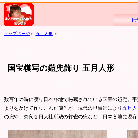
鎧
トップページ
＞
五月人形
＞
国宝模写の鎧兜飾り 五月人形
数百年の時に渡り日本各地で秘蔵されている国宝の鎧兜。平
よりをかけて作りこんだ傑作が、現代の甲冑師により
五月人
の兜や、奈良春日大社所蔵の竹雀の兜など、日本各地に現存