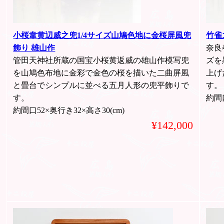
小桜韋黄辺威之兜1/4サイズ山鳩色地に金桜屏風兜
竹雀
飾り 雄山作
奈良
管田天神社所蔵の国宝小桜黄返威の雄山作模写兜
ズを
を山鳩色布地に金彩で金色の桜を描いた二曲屏風
上げ
と畳台でシンプルに並べる五月人形の兜平飾りで
す。
す。
約間口
約間口52×奥行き32×高さ30(cm)
¥142,000