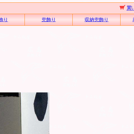
飾り
兜飾り
収納兜飾り