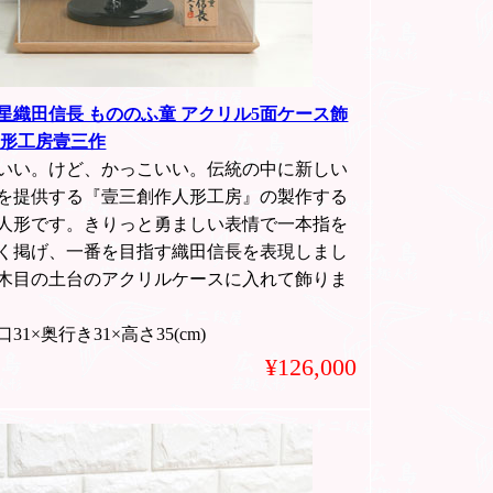
星織田信長 もののふ童 アクリル5面ケース飾
人形工房壹三作
いい。けど、かっこいい。伝統の中に新しい
を提供する『壹三創作人形工房』の製作する
人形です。きりっと勇ましい表情で一本指を
く掲げ、一番を目指す織田信長を表現しまし
木目の土台のアクリルケースに入れて飾りま
31×奥行き31×高さ35(cm)
¥126,000