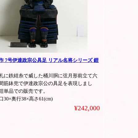
作 7号伊達政宗公具足 リアル名将シリーズ 鎧
札に鉄紺糸で威した桶川胴に弦月形前立て六
間筋鉢兜で伊達政宗公の具足を表現しまし
鎧単品での販売です。
30×奥行38×高さ61(cm)
¥242,000