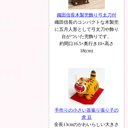
織田信長木製兜飾り弓太刀付
織田信長のコンパクトな木製兜
に五月人形として弓太刀や飾り
台がついた兜飾りです。
約間口16.5×奥行き10×高さ
18(cm)
手作りの小さい首振り張り子の
虎 豆
全長13cmのかわいらしい大きさ