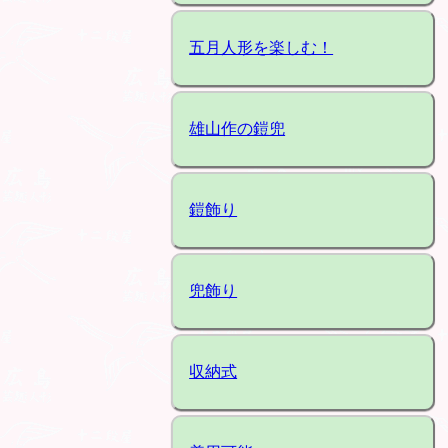
五月人形を楽しむ！
雄山作の鎧兜
鎧飾り
兜飾り
収納式