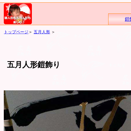
鎧
トップページ
＞
五月人形
＞
五月人形鎧飾り