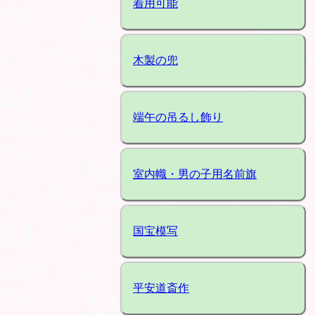
着用可能
木製の兜
端午の吊るし飾り
室内幟・男の子用名前旗
国宝模写
平安道斎作