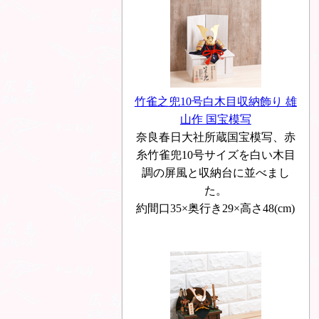
竹雀之兜10号白木目収納飾り 雄
山作 国宝模写
奈良春日大社所蔵国宝模写、赤
糸竹雀兜10号サイズを白い木目
調の屏風と収納台に並べまし
た。
約間口35×奥行き29×高さ48(cm)