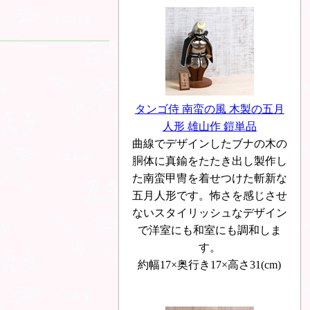
タンゴ侍 南蛮の風 木製の五月
人形 雄山作 鎧単品
曲線でデザインしたブナの木の
胴体に真鍮をたたき出し製作し
た南蛮甲冑を着せつけた斬新な
五月人形です。怖さを感じさせ
ないスタイリッシュなデザイン
で洋室にも和室にも調和しま
す。
約幅17×奥行き17×高さ31(cm)