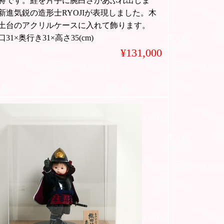
将です。鯉を片手に腕白さがあふれ出しま
新進気鋭の造形士RYOJIが表現しました。木
土台のアクリルケースに入れて飾ります。
31×奥行き31×高さ35(cm)
¥131,000