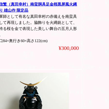
信繁（真田幸村）南蛮胴具足金桜黒屏風火縄
り 雄山作 限定品
軍師として有名な真田幸村の赤備えを南蛮具
して再現しました。脇飾りを火縄銃として、
誇る桜を金で表現した美しい舞台の五月人形
。
84×奥行き60×高さ122(cm)
¥300,000