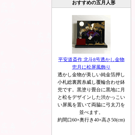
おすすめの五月人形
平安道斎作 北斗8号透かし金物
兜月に松屏風飾り
透かし金物が美しい純金箔押し
小札総裏茜糸威し覆輪合わせ鉢
兜です。黒塗り畳台に黒地に月
と松をデザインした渋かっこい
い屏風を置いて両脇に弓太刀を
並べます。
約間口60×奥行き40×高さ50(cm)