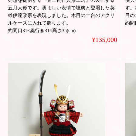
発想を提供する『壹三創作人形工房』の製作する
供大
五月人形です。勇ましい表情で颯爽と登場した英
す。
雄伊達政宗を表現しました。木目の土台のアクリ
目の
ルケースに入れて飾ります。
約間口
約間口31×奥行き31×高さ35(cm)
¥135,000