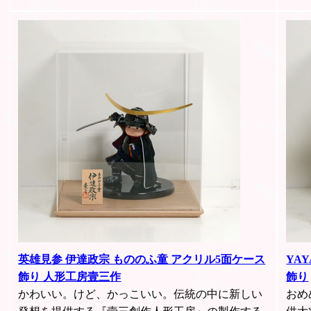
英雄見参 伊達政宗 もののふ童 アクリル5面ケース
YA
飾り 人形工房壹三作
飾り
かわいい。けど、かっこいい。伝統の中に新しい
おめ