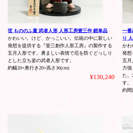
弦 もののふ童 武者人形 人形工房壹三作 鎧単品
一番
かわいい。けど、かっこいい。伝統の中に新しい
り 
発想を提供する『壹三創作人形工房』の製作する
かわ
五月人形です。勇ましい表情で厄を防ぐどっしり
発想
とした立ち姿の武者人形です。
五月
約幅20×奥行き20×高さ36(cm)
力強
た。
¥130,240
す。
約間口