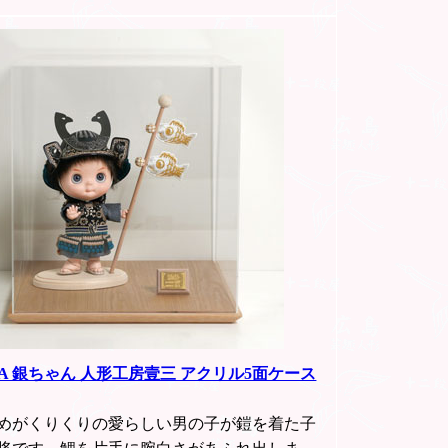
YA 銀ちゃん 人形工房壹三 アクリル5面ケース
めがくりくりの愛らしい男の子が鎧を着た子