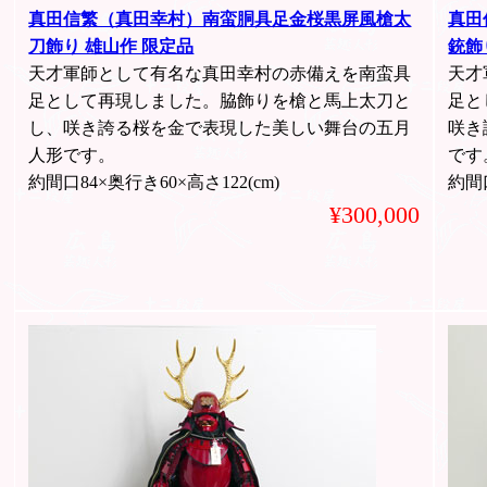
真田信繁（真田幸村）南蛮胴具足金桜黒屏風槍太
真田
刀飾り 雄山作 限定品
銃飾
天才軍師として有名な真田幸村の赤備えを南蛮具
天才
足として再現しました。脇飾りを槍と馬上太刀と
足と
し、咲き誇る桜を金で表現した美しい舞台の五月
咲き
人形です。
です
約間口84×奥行き60×高さ122(cm)
約間口
¥300,000