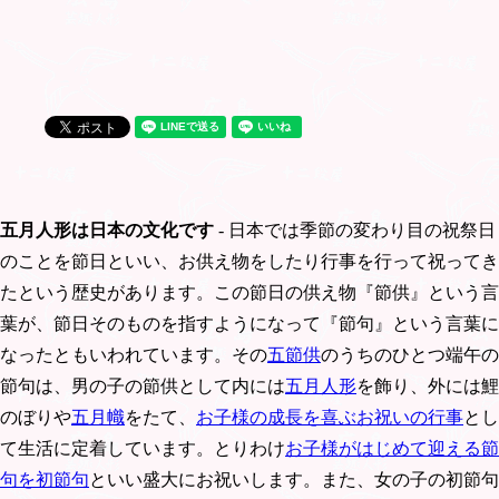
五月人形は日本の文化です
- 日本では季節の変わり目の祝祭日
のことを節日といい、お供え物をしたり行事を行って祝ってき
たという歴史があります。この節日の供え物『節供』という言
葉が、節日そのものを指すようになって『節句』という言葉に
なったともいわれています。その
五節供
のうちのひとつ端午の
節句は、男の子の節供として内には
五月人形
を飾り、外には鯉
のぼりや
五月幟
をたて、
お子様の成長を喜ぶお祝いの行事
とし
て生活に定着しています。とりわけ
お子様がはじめて迎える節
句を初節句
といい盛大にお祝いします。また、女の子の初節句