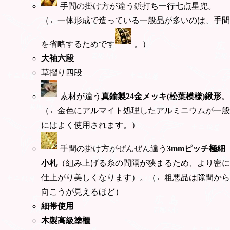
手間の掛け方が違う鋲打ち一行七点星兜。
（←一体形成で造っている一般品が多いのは、手間
を省略するためです
。）
大袖六段
草摺り四段
素材が違う
真鍮製24金メッキ(松葉模様)鍬形
。
（←金色にアルマイト処理したアルミニウムが一般
にはよく使用されます。）
手間の掛け方がぜんぜん違う
3mmピッチ極細
小札
（組み上げる糸の間隔が狭まるため、より密に
仕上がり美しくなります）。（←粗悪品は隙間から
向こうが見えるほど）
細帯使用
木製高級塗櫃