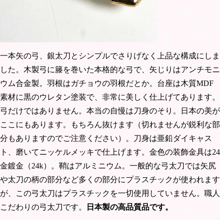
一本矢の弓、銀太刀とシンプルでさりげなく上品な構成にしま
した。木製弓に籐を巻いた本格的な弓で、矢じりはアンチモニ
ウム合金製。羽根はガチョウの羽根だとか。台座は木質MDF
素材に黒のウレタン塗装で、非常に美しく仕上げてあります。
弓だけではありません。本当の自慢は刀身のそり。日本の美が
ここにもあります。もちろん抜けます（切れませんが鋭利な部
分もありますのでご注意ください）。刀身は亜鉛ダイキャス
ト、磨いてニッケルメッキで仕上げます。金色の装飾金具は24
金鍍金（24k）。鞘はアルミニウム。一般的な弓太刀では矢尻
や太刀の柄の部分など多くの部分にプラスチックが使われます
が、この弓太刀はプラスチックを一切使用していません。職人
こだわりの弓太刀です。
日本製の高品質品
です。