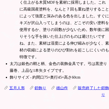
く仕上がる木質MDFを素材に採用しました。これ
に高級国産塗料を、なんと７回も重ね塗りすること
によって強度と深みのある色を出しました。すぐに
キズが沢山入ってしまうのは、どこぞの安い塗料を
使用するか、塗りの回数が少ないため。数年後に困
りそうな手を抜いた仕上げのものは避けたいです
ね。また、素材は湿度による伸び縮みが少なく、素
材の収縮による塗りのひび割れを起こしにくいのも
特徴です。
太刀は銀色の鞘と柄、金色の装飾金具です。弓は黒塗り
藤巻、上品な1本矢タイプです。
飾りサイズ - 約間口75×奥行45×高さ60cm
五月人形
鎧飾り
雄山作
販売終了した鎧飾
り