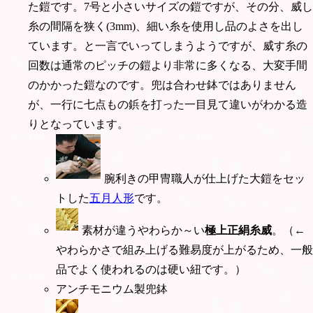
た鎧です。7号と小さいサイズの鎧ですが、その分、威し
糸の間隔を狭く(3mm)、細い糸を使用し品のよさを出し
ています。と一言でいってしまうようですが、威す糸の
回数は通常のピッチの鎧より非常に多くなる、大変手間
のかかった鎧なのです。兜は合わせ鉢ではありません
が、一行に七点もの鋲を打った一目見て違いがわかる造
りとなっています。
腕利きの甲冑職人が仕上げた大鎧をセッ
トした
五月人形
です。
素材が違うやわらか～い
極上正絹糸威
。（←
やわらかさで組み上げる難易度が上がるため、一般
品でよく使われるのは硬い紐です。）
アンチモニウム製兜鉢