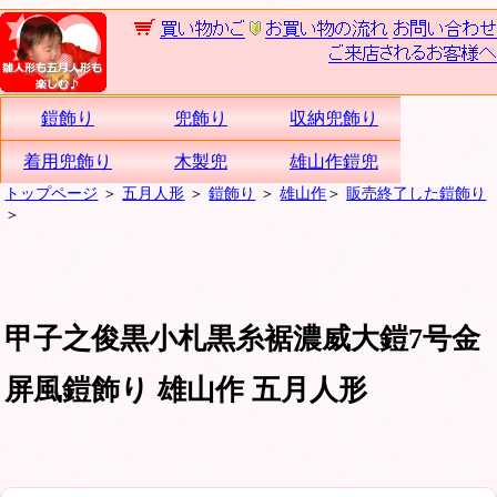
鎧飾り
兜飾り
収納兜飾り
着用兜飾り
木製兜
雄山作鎧兜
トップページ
＞
五月人形
＞
鎧飾り
＞
雄山作
＞
販売終了した鎧飾り
＞
甲子之俊黒小札黒糸裾濃威大鎧7号金
屏風鎧飾り 雄山作 五月人形