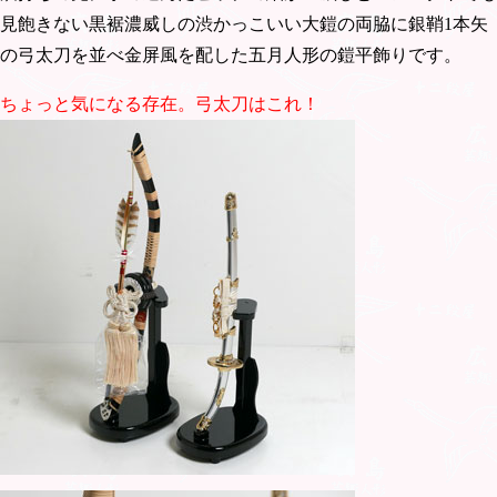
見飽きない黒裾濃威しの渋かっこいい大鎧の両脇に銀鞘1本矢
の弓太刀を並べ金屏風を配した五月人形の鎧平飾りです。
ちょっと気になる存在。弓太刀はこれ！