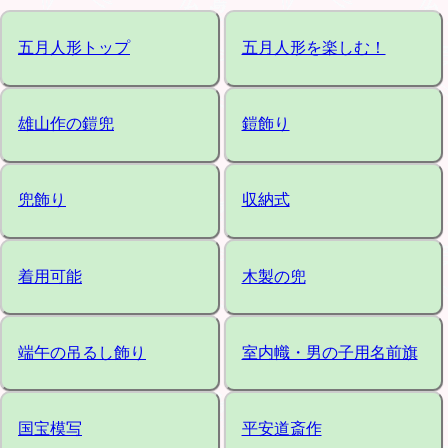
五月人形トップ
五月人形を楽しむ！
雄山作の鎧兜
鎧飾り
兜飾り
収納式
着用可能
木製の兜
端午の吊るし飾り
室内幟・男の子用名前旗
国宝模写
平安道斎作