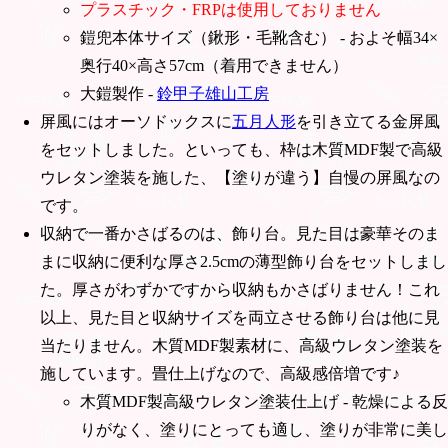
プラスチック・FRPは使用しておりません
鎧兜本体サイズ（鍬形・毛靴含む） - およそ幅34×
奥行40×高さ57cm（着用できません）
大鎧製作 -
鈴甲子雄山工房
屏風にはオーソドックスに
五月人形
を引き立てる金屏風
をセットしました。といっても、枠は木質MDF製で高級
ウレタン塗装を施した、【塗りが違う】自慢の屏風なの
です。
収納で一番かさばるのは、飾り台。見た目は豪華そのま
まに収納に便利な厚さ2.5cmの薄型飾り台をセットしまし
た。厚さがわずかですから収納もかさばりません！これ
以上、見た目と収納サイズを両立させる飾り台は他に見
当たりません。木質MDF製素材に、高級ウレタン塗装を
施しています。畳仕上げなので、高級感倍増です♪
木質MDF製高級ウレタン塗装仕上げ - 乾燥による反
りがなく、塗りにとっても適し、塗りが非常に美し