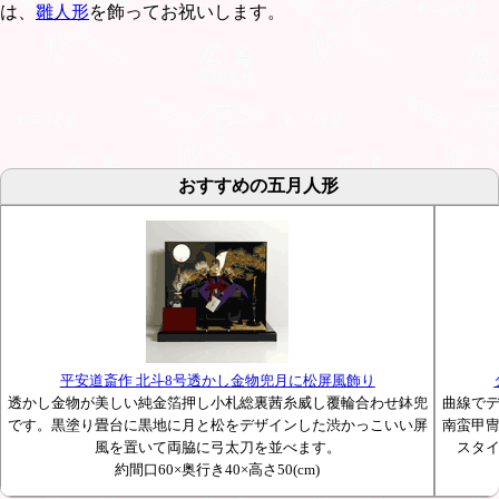
は、
雛人形
を飾ってお祝いします。
おすすめの五月人形
平安道斎作 北斗8号透かし金物兜月に松屏風飾り
透かし金物が美しい純金箔押し小札総裏茜糸威し覆輪合わせ鉢兜
曲線で
です。黒塗り畳台に黒地に月と松をデザインした渋かっこいい屏
南蛮甲
風を置いて両脇に弓太刀を並べます。
スタ
約間口60×奥行き40×高さ50(cm)