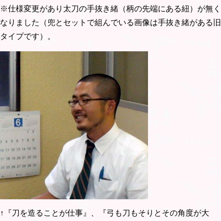
※仕様変更があり太刀の手抜き緒（柄の先端にある紐）が無く
なりました（兜とセットで組んでいる画像は手抜き緒がある旧
タイプです）。
↑『刀を造ることが仕事』、『弓も刀もそりとその角度が大