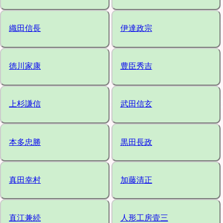
織田信長
伊達政宗
徳川家康
豊臣秀吉
上杉謙信
武田信玄
本多忠勝
黒田長政
真田幸村
加藤清正
直江兼続
人形工房壹三