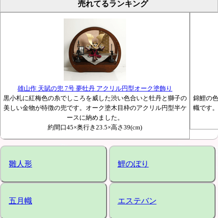
売れてるランキング
雄山作 天賦の兜 7号 夢牡丹 アクリル円型オーク塗飾り
黒小札に紅梅色の糸でしころを威した渋い色合いと牡丹と獅子の
錦鯉の
美しい金物が特徴の兜です。オーク塗木目枠のアクリル円型半ケ
幟です
ースに納めました。
約間口45×奥行き23.5×高さ39(cm)
雛人形
鯉のぼり
五月幟
エステバン