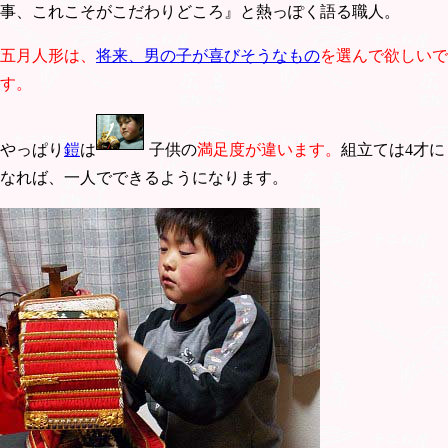
事、これこそがこだわりどころ』と熱っぽく語る職人。
五月人形は、
将来、男の子が喜びそうなもの
を選んで欲しいで
す。
やっぱり
鎧
は
子供の
満足度が違います。
組立ては4才に
なれば、一人でできるようになります。