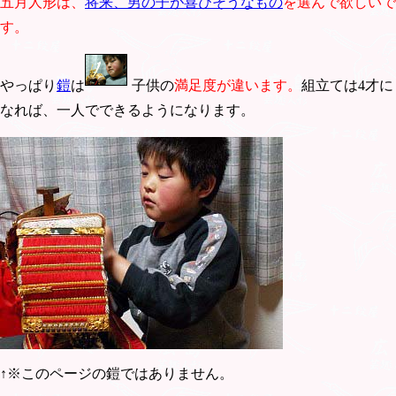
五月人形は、
将来、男の子が喜びそうなもの
を選んで欲しいで
す。
やっぱり
鎧
は
子供の
満足度が違います。
組立ては4才に
なれば、一人でできるようになります。
↑※このページの鎧ではありません。