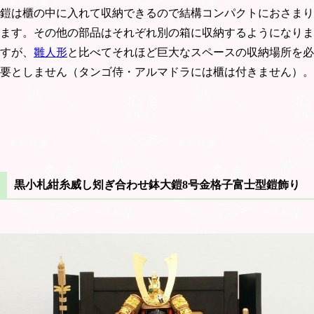
鎧は櫃の中に入れて収納できるので結構コンパクトにおさまり
ます。その他の部品はそれぞれ別の箱に収納するようになりま
すが、
雛人形
と比べてそれほど巨大なスペースの収納場所を必
要としません（タンゴ侍・アルマドラには櫃は付きません）。
黒小札紺糸威し矧ぎ合わせ鉢大鎧8号金格子富士型鎧飾り