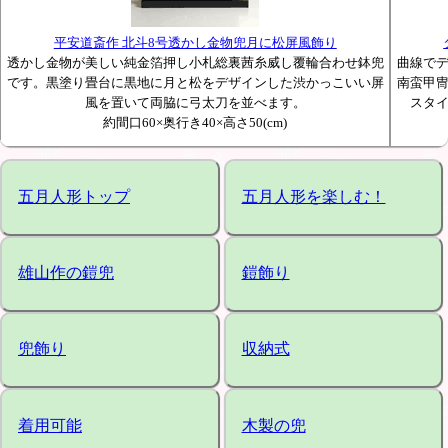
平安道斎作 北斗8号透かし金物兜月に松屏風飾り
透かし金物が美しい純金箔押し小札総裏茜糸威し覆輪合わせ鉢兜
曲線で
です。黒塗り畳台に黒地に月と松をデザインした渋かっこいい屏
南蛮甲
風を置いて両脇に弓太刀を並べます。
スタ
約間口60×奥行き40×高さ50(cm)
五月人形トップ
五月人形を楽しむ！
雄山作の鎧兜
鎧飾り
兜飾り
収納式
着用可能
木製の兜