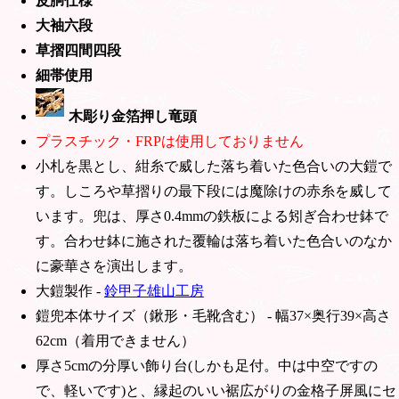
皮胴仕様
大袖六段
草摺四間四段
細帯使用
木彫り金箔押し竜頭
プラスチック・FRPは使用しておりません
小札を黒とし、紺糸で威した落ち着いた色合いの大鎧で
す。しころや草摺りの最下段には魔除けの赤糸を威して
います。兜は、厚さ0.4mmの鉄板による矧ぎ合わせ鉢で
す。合わせ鉢に施された覆輪は落ち着いた色合いのなか
に豪華さを演出します。
大鎧製作 -
鈴甲子雄山工房
鎧兜本体サイズ（鍬形・毛靴含む） - 幅37×奥行39×高さ
62cm（着用できません）
厚さ5cmの分厚い飾り台(しかも足付。中は中空ですの
で、軽いです)と、縁起のいい裾広がりの金格子屏風にセ