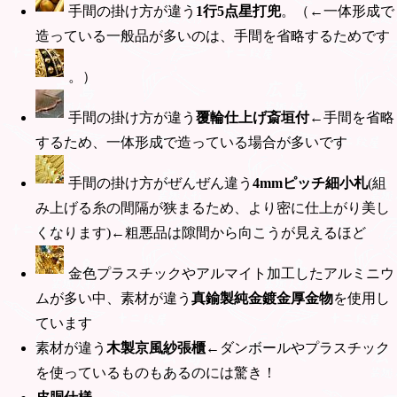
手間の掛け方が違う
1行5点星打兜
。（←一体形成で
造っている一般品が多いのは、手間を省略するためです
。）
手間の掛け方が違う
覆輪仕上げ斎垣付
←手間を省略
するため、一体形成で造っている場合が多いです
手間の掛け方がぜんぜん違う
4mmピッチ細小札
(組
み上げる糸の間隔が狭まるため、より密に仕上がり美し
くなります)←粗悪品は隙間から向こうが見えるほど
金色プラスチックやアルマイト加工したアルミニウ
ムが多い中、素材が違う
真鍮製純金鍍金厚金物
を使用し
ています
素材が違う
木製京風紗張櫃
←ダンボールやプラスチック
を使っているものもあるのには驚き！