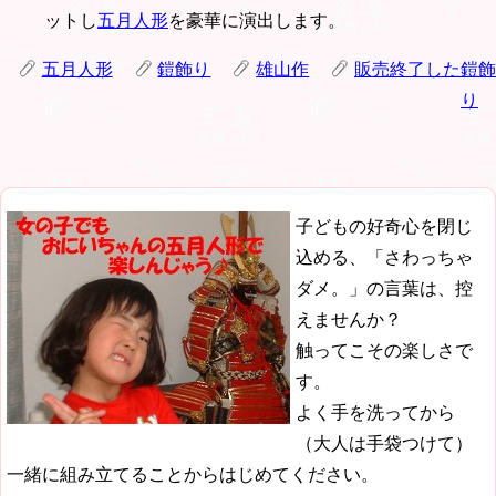
ットし
五月人形
を豪華に演出します。
五月人形
鎧飾り
雄山作
販売終了した鎧飾
り
子どもの好奇心を閉じ
込める、「さわっちゃ
ダメ。」の言葉は、控
えませんか？
触ってこその楽しさで
す。
よく手を洗ってから
（大人は手袋つけて）
一緒に組み立てることからはじめてください。