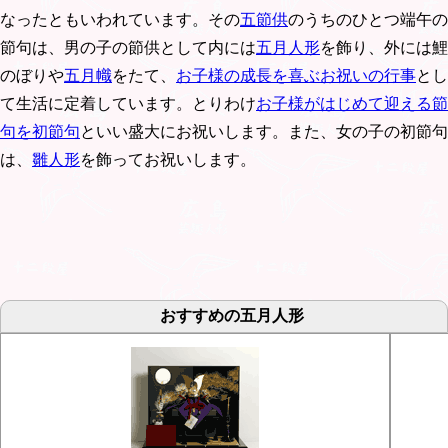
なったともいわれています。その
五節供
のうちのひとつ端午の
節句は、男の子の節供として内には
五月人形
を飾り、外には鯉
のぼりや
五月幟
をたて、
お子様の成長を喜ぶお祝いの行事
とし
て生活に定着しています。とりわけ
お子様がはじめて迎える節
句を初節句
といい盛大にお祝いします。また、女の子の初節句
は、
雛人形
を飾ってお祝いします。
おすすめの五月人形