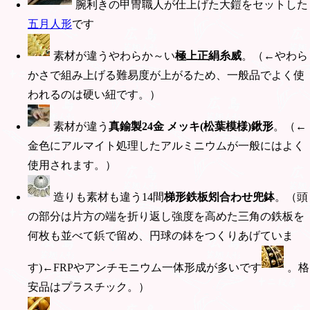
腕利きの甲冑職人が仕上げた大鎧をセットした
五月人形
です
素材が違うやわらか～い
極上正絹糸威
。（←やわら
かさで組み上げる難易度が上がるため、一般品でよく使
われるのは硬い紐です。）
素材が違う
真鍮製24金 メッキ(松葉模様)鍬形
。（←
金色にアルマイト処理したアルミニウムが一般にはよく
使用されます。）
造りも素材も違う14間
梯形鉄板矧合わせ兜鉢
。（頭
の部分は片方の端を折り返し強度を高めた三角の鉄板を
何枚も並べて鋲で留め、円球の鉢をつくりあげていま
す)←FRPやアンチモニウム一体形成が多いです
。格
安品はプラスチック。）