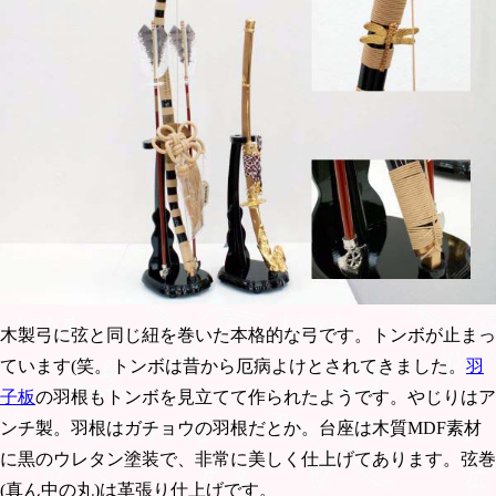
木製弓に弦と同じ紐を巻いた本格的な弓です。トンボが止まっ
ています(笑。トンボは昔から厄病よけとされてきました。
羽
子板
の羽根もトンボを見立てて作られたようです。やじりはア
ンチ製。羽根はガチョウの羽根だとか。台座は木質MDF素材
に黒のウレタン塗装で、非常に美しく仕上げてあります。弦巻
(真ん中の丸)は革張り仕上げです。