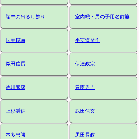
端午の吊るし飾り
室内幟・男の子用名前旗
国宝模写
平安道斎作
織田信長
伊達政宗
徳川家康
豊臣秀吉
上杉謙信
武田信玄
本多忠勝
黒田長政