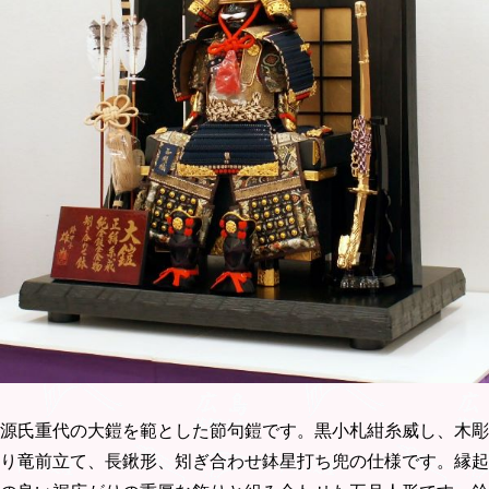
源氏重代の大鎧を範とした節句鎧です。黒小札紺糸威し、木彫
り竜前立て、長鍬形、矧ぎ合わせ鉢星打ち兜の仕様です。縁起