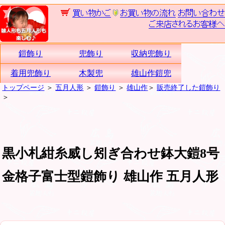
鎧飾り
兜飾り
収納兜飾り
着用兜飾り
木製兜
雄山作鎧兜
トップページ
＞
五月人形
＞
鎧飾り
＞
雄山作
＞
販売終了した鎧飾り
＞
黒小札紺糸威し矧ぎ合わせ鉢大鎧8号
金格子富士型鎧飾り 雄山作 五月人形