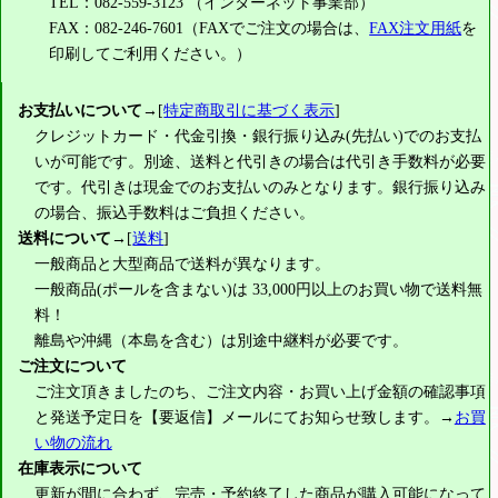
TEL：082-559-3123 （インターネット事業部）
FAX：082-246-7601（FAXでご注文の場合は、
FAX注文用紙
を
印刷してご利用ください。）
お支払いについて
→[
特定商取引に基づく表示
]
クレジットカード・代金引換・銀行振り込み(先払い)でのお支払
いが可能です。別途、送料と代引きの場合は代引き手数料が必要
です。代引きは現金でのお支払いのみとなります。銀行振り込み
の場合、振込手数料はご負担ください。
送料について
→[
送料
]
一般商品と大型商品で送料が異なります。
一般商品(ポールを含まない)は
33,000円
以上のお買い物で送料無
料！
離島や沖縄（本島を含む）は別途中継料が必要です。
ご注文について
ご注文頂きましたのち、ご注文内容・お買い上げ金額の確認事項
と発送予定日を【要返信】メールにてお知らせ致します。→
お買
い物の流れ
在庫表示について
更新が間に合わず、完売・予約終了した商品が購入可能になって