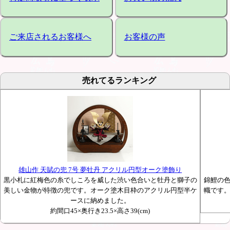
ご来店されるお客様へ
お客様の声
売れてるランキング
雄山作 天賦の兜 7号 夢牡丹 アクリル円型オーク塗飾り
黒小札に紅梅色の糸でしころを威した渋い色合いと牡丹と獅子の
錦鯉の
美しい金物が特徴の兜です。オーク塗木目枠のアクリル円型半ケ
幟です
ースに納めました。
約間口45×奥行き23.5×高さ39(cm)