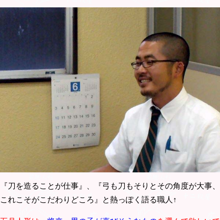
『刀を造ることが仕事』、『弓も刀もそりとその角度が大事、
これこそがこだわりどころ』と熱っぽく語る職人↑