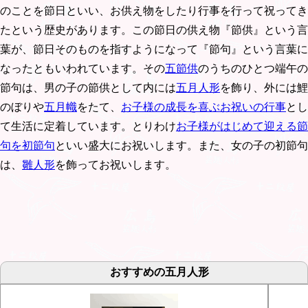
のことを節日といい、お供え物をしたり行事を行って祝ってき
たという歴史があります。この節日の供え物『節供』という言
葉が、節日そのものを指すようになって『節句』という言葉に
なったともいわれています。その
五節供
のうちのひとつ端午の
節句は、男の子の節供として内には
五月人形
を飾り、外には鯉
のぼりや
五月幟
をたて、
お子様の成長を喜ぶお祝いの行事
とし
て生活に定着しています。とりわけ
お子様がはじめて迎える節
句を初節句
といい盛大にお祝いします。また、女の子の初節句
は、
雛人形
を飾ってお祝いします。
おすすめの五月人形