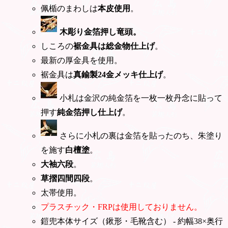
佩楯のまわしは
本皮使用
。
木彫り金箔押し竜頭。
しころの
裾金具は総金物仕上げ
。
最新の厚金具を使用。
裾金具は
真鍮製24金メッキ仕上げ
。
小札は金沢の純金箔を一枚一枚丹念に貼って
押す
純金箔押し仕上げ
。
さらに小札の裏は金箔を貼ったのち、朱塗り
を施す
白檀塗
。
大袖六段
。
草摺四間四段
。
太帯使用。
プラスチック・FRPは使用しておりません。
鎧兜本体サイズ（鍬形・毛靴含む） - 約幅38×奥行