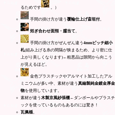
るためです
。）
手間の掛け方が違う
覆輪仕上げ斎垣付
。
矧ぎ合わせ面頬・臑当て
。
手間の掛け方がぜんぜん違う
4mmピッチ細小
札
(組み上げる糸の間隔が狭まるため、より密に仕
上がり美しくなります)←粗悪品は隙間から向こう
が見えるほど。
金色プラスチックやアルマイト加工したアル
ミニウムが多い中、素材が違う
真鍮製純金鍍金厚金
物
を使用しています。
素材が違う
木製京風紗張櫃
←ダンボールやプラスチ
ックを使っているものもあるのには驚き！
瓦佩楯
。