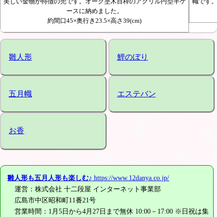
美しい金物が特徴の兜です。オーク塗木目枠のアクリル円型半ケ
幟です
ースに納めました。
約間口45×奥行き23.5×高さ39(cm)
雛人形
鯉のぼり
五月幟
エステバン
お香
雛人形も五月人形も楽しむ♪
https://www.12danya.co.jp/
運営：株式会社 十二段屋 インターネット事業部
広島市中区昭和町11番21号
営業時間：1月5日から4月27日まで無休 10:00－17:00 ※日祝は集