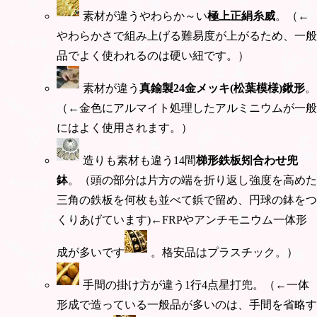
素材が違うやわらか～い
極上正絹糸威
。（←
やわらかさで組み上げる難易度が上がるため、一般
品でよく使われるのは硬い紐です。）
素材が違う
真鍮製24金メッキ(松葉模様)鍬形
。
（←金色にアルマイト処理したアルミニウムが一般
にはよく使用されます。）
造りも素材も違う14間
梯形鉄板矧合わせ兜
鉢
。（頭の部分は片方の端を折り返し強度を高めた
三角の鉄板を何枚も並べて鋲で留め、円球の鉢をつ
くりあげています)←FRPやアンチモニウム一体形
成が多いです
。格安品はプラスチック。）
手間の掛け方が違う1行4点星打兜。（←一体
形成で造っている一般品が多いのは、手間を省略す