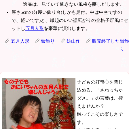
逸品は、見ていて飽きない風格を醸しだします。
厚さ5cmの分厚い飾り台(しかも足付。中は中空ですの
で、軽いです)と、縁起のいい裾広がりの金格子屏風にセ
ットし
五月人形
を豪華に演出します。
五月人形
鎧飾り
雄山作
販売終了した鎧飾
り
子どもの好奇心を閉じ
込める、「さわっちゃ
ダメ。」の言葉は、控
えませんか？
触ってこその楽しさで
す。