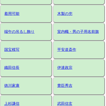
着用可能
木製の兜
端午の吊るし飾り
室内幟・男の子用名前旗
国宝模写
平安道斎作
織田信長
伊達政宗
徳川家康
豊臣秀吉
上杉謙信
武田信玄