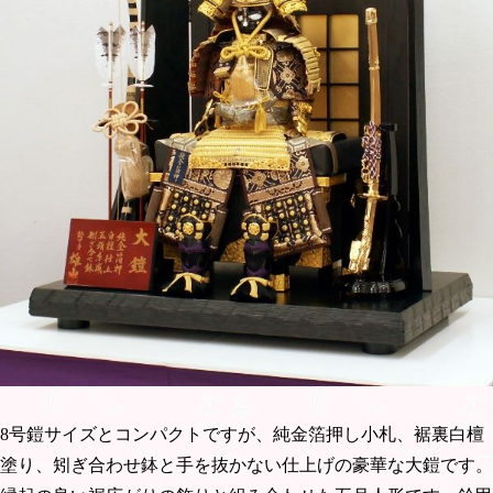
8号鎧サイズとコンパクトですが、純金箔押し小札、裾裏白檀
塗り、矧ぎ合わせ鉢と手を抜かない仕上げの豪華な大鎧です。