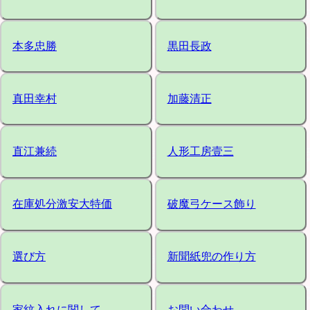
本多忠勝
黒田長政
真田幸村
加藤清正
直江兼続
人形工房壹三
在庫処分激安大特価
破魔弓ケース飾り
選び方
新聞紙兜の作り方
家紋入れに関して
お問い合わせ