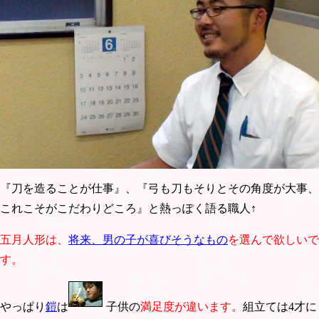
『刀を造ることが仕事』、『弓も刀もそりとその角度が大事、
これこそがこだわりどころ』と熱っぽく語る職人↑
五月人形は、
将来、男の子が喜びそうなもの
を選んで欲しいで
す。
やっぱり
鎧
は
子供の
満足度が違います。
組立ては4才に