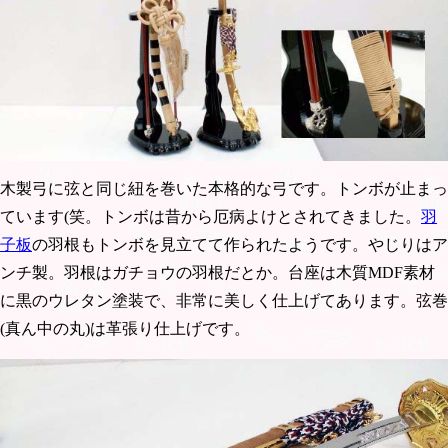
木製弓に弦と同じ紐を巻いた本格的な弓です。トンボが止まっ
ています(笑。トンボは昔から厄病よけとされてきました。
羽
子板
の羽根もトンボを見立てて作られたようです。やじりはア
ンチ製。羽根はガチョウの羽根だとか。台座は木質MDF素材
に黒のウレタン塗装で、非常に美しく仕上げてあります。弦巻
(真ん中の丸)は革張り仕上げです。