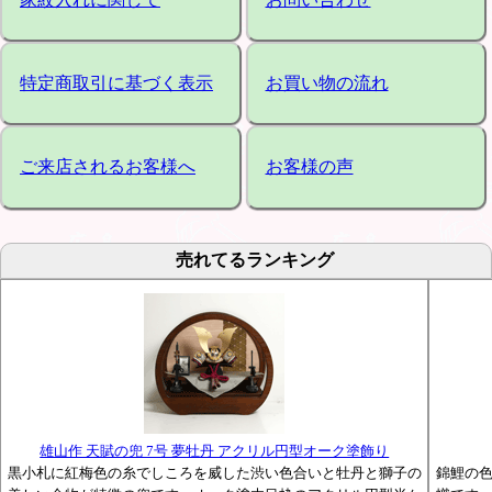
特定商取引に基づく表示
お買い物の流れ
ご来店されるお客様へ
お客様の声
売れてるランキング
雄山作 天賦の兜 7号 夢牡丹 アクリル円型オーク塗飾り
黒小札に紅梅色の糸でしころを威した渋い色合いと牡丹と獅子の
錦鯉の