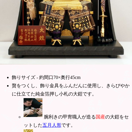
飾りサイズ - 約間口70×奥行45cm
贅をつくし、飾り金具をふんだんに使用し、きらびやか
に仕立てた純金箔押し小札の大鎧です。
腕利きの甲冑職人が造る
国産
の大鎧をセ
ットした
五月人形
です。