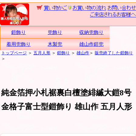
鎧飾り
兜飾り
収納兜飾り
着用兜飾り
木製兜
雄山作鎧兜
トップページ
＞
五月人形
＞
鎧飾り
＞
雄山作
＞
販売終了した鎧飾り
＞
純金箔押小札裾裏白檀塗緋縅大鎧8号
金格子富士型鎧飾り 雄山作 五月人形