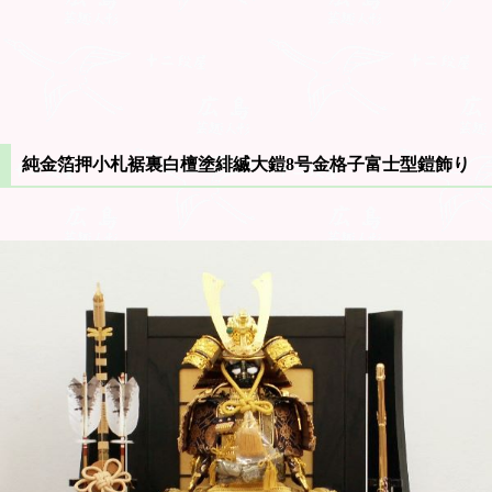
純金箔押小札裾裏白檀塗緋縅大鎧8号金格子富士型鎧飾り