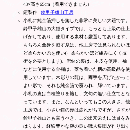
43×高さ65cm（着用できません）
鎧製作 -
鈴甲子雄山工房
小札に純金箔押しを施した非常に美しい大鎧です。
鈴甲子雄山の大鎧タイプでは、もっとも上級の仕上
げがしてあり、使用する素材も厳選してあります。
もちろん全身を威す糸は、他工房では見られないほ
ど柔らかい糸を使い(←柔らかいほど組みにくく技
術を必要とします)、兜鉢の裏は、本皮を使用。袖
などに使用する金襴は、落ち着いた柄の高級品を使
用しています。木彫りの龍は、両手を広げたかっこ
よい形で、それも純金箔で覆われ、輝いています。
小札の裏は白檀塗りを施し、文句の無い仕立てとな
っています。また、なんといってもこの大きさ。他
工房では、小さい鎧の形は崩れがちですが、さすが
鈴甲子雄山とも言うべき、この出来栄えには目をみ
はります。経験豊かな腕の良い職人集団が作り出す