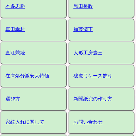
本多忠勝
黒田長政
真田幸村
加藤清正
直江兼続
人形工房壹三
在庫処分激安大特価
破魔弓ケース飾り
選び方
新聞紙兜の作り方
家紋入れに関して
お問い合わせ