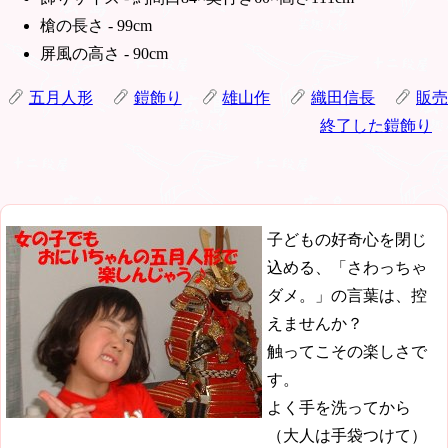
槍の長さ - 99cm
屏風の高さ - 90cm
五月人形
鎧飾り
雄山作
織田信長
販売
終了した鎧飾り
子どもの好奇心を閉じ
込める、「さわっちゃ
ダメ。」の言葉は、控
えませんか？
触ってこその楽しさで
す。
よく手を洗ってから
（大人は手袋つけて）