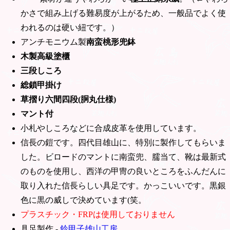
かさで組み上げる難易度が上がるため、一般品でよく使
われるのは硬い紐です。）
アンチモニウム製
南蛮桃形兜鉢
木製高級塗櫃
三段しころ
総鎖甲掛け
草摺り六間四段(胴丸仕様)
マント付
小札やしころなどに合成皮革を使用しています。
信長の鎧です。四代目雄山に、特別に製作してもらいま
した。ビロードのマントに南蛮兜、臑当て、靴は最新式
のものを使用し、西洋の甲冑の良いところをふんだんに
取り入れた信長らしい具足です。かっこいいです。黒銀
色に黒の威しで決めています(笑。
プラスチック・FRPは使用しておりません
具足製作 -
鈴甲子雄山工房