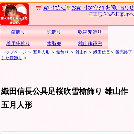
鎧飾り
兜飾り
収納兜飾り
着用兜飾り
木製兜
雄山作鎧兜
トップページ
＞
五月人形
＞
鎧飾り
＞
雄山作
＞
織田信長
＞
販売終了
した鎧飾り
＞
織田信長公具足桜吹雪槍飾り 雄山作
五月人形