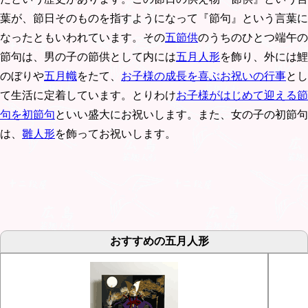
葉が、節日そのものを指すようになって『節句』という言葉に
なったともいわれています。その
五節供
のうちのひとつ端午の
節句は、男の子の節供として内には
五月人形
を飾り、外には鯉
のぼりや
五月幟
をたて、
お子様の成長を喜ぶお祝いの行事
とし
て生活に定着しています。とりわけ
お子様がはじめて迎える節
句を初節句
といい盛大にお祝いします。また、女の子の初節句
は、
雛人形
を飾ってお祝いします。
おすすめの五月人形