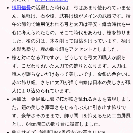
織田信長
の活躍した時代は、弓はあまり使われていませ
ん。足軽は、石や槍。武将は槍がメインの武器です。端
午の節句で通用使われる弓と太刀は平安・鎌倉時代を中
心に考えられたもの。そこで時代をあわせ、槍を飾りま
した。槍の刃は、木を削って銀箔をはっています。柄は
木製黒塗り。赤の飾り紐をアクセントとしました。
槍と対になる刀ですが、どうしても弓太刀職人が譲ら
ず、こだわりぬいた太刀での飾りとなります。太刀は、
職人が譲らないだけあって美しいです。金銀の色合いに
赤の飾り紐、さらに太刀が描く曲線は日本の美しさが職
人により込められています。
屏風は、金屏風に銀で桜が咲き乱れるさまを表現しまし
た。鎧の美しさ豪華さをじゅうぶんに引き出す飾りで
す。豪華さそのままで、飾り間口を抑えるため二曲屏風
とし、84cm間口の飾り台に設置しました。
飾りサイズ - 約間口84×奥行き60×高さ111cm