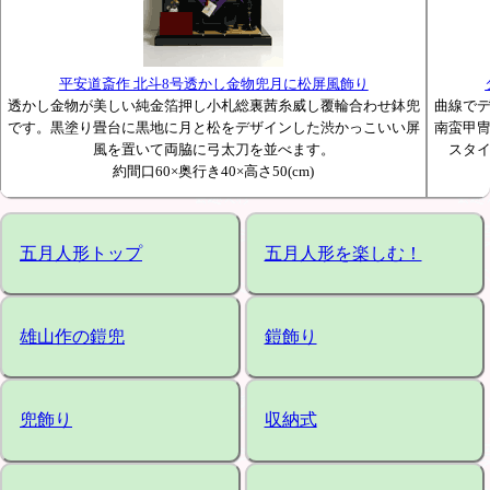
平安道斎作 北斗8号透かし金物兜月に松屏風飾り
透かし金物が美しい純金箔押し小札総裏茜糸威し覆輪合わせ鉢兜
曲線で
です。黒塗り畳台に黒地に月と松をデザインした渋かっこいい屏
南蛮甲
風を置いて両脇に弓太刀を並べます。
スタ
約間口60×奥行き40×高さ50(cm)
五月人形トップ
五月人形を楽しむ！
雄山作の鎧兜
鎧飾り
兜飾り
収納式