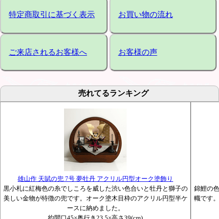
特定商取引に基づく表示
お買い物の流れ
ご来店されるお客様へ
お客様の声
売れてるランキング
雄山作 天賦の兜 7号 夢牡丹 アクリル円型オーク塗飾り
黒小札に紅梅色の糸でしころを威した渋い色合いと牡丹と獅子の
錦鯉の
美しい金物が特徴の兜です。オーク塗木目枠のアクリル円型半ケ
幟です
ースに納めました。
約間口45×奥行き23.5×高さ39(cm)