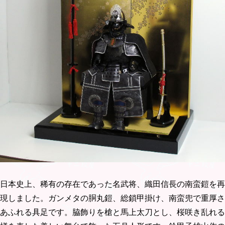
日本史上、稀有の存在であった名武将、織田信長の南蛮鎧を再
現しました。ガンメタの胴丸鎧、総鎖甲掛け、南蛮兜で重厚さ
あふれる具足です。脇飾りを槍と馬上太刀とし、桜咲き乱れる