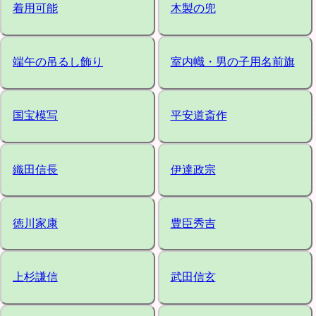
着用可能
木製の兜
端午の吊るし飾り
室内幟・男の子用名前旗
国宝模写
平安道斎作
織田信長
伊達政宗
徳川家康
豊臣秀吉
上杉謙信
武田信玄