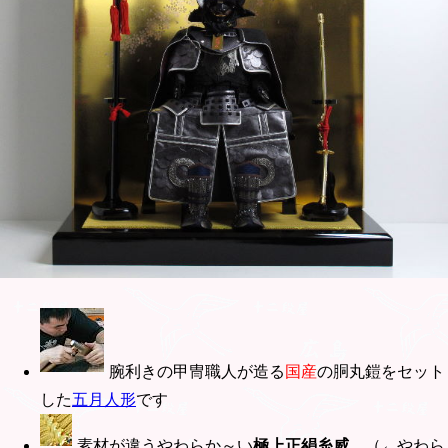
腕利きの甲冑職人が造る
国産
の胴丸鎧をセット
した
五月人形
です
素材が違うやわらか～い
極上正絹糸威
。（←やわら