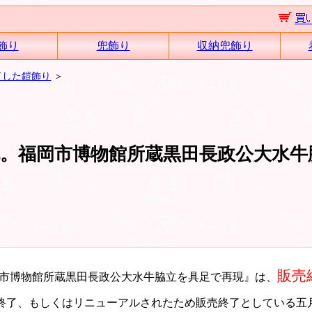
飾り
兜飾り
収納兜飾り
了した鎧飾り
＞
。福岡市博物館所蔵黒田長政公大水牛
販売
市博物館所蔵黒田長政公大水牛脇立を具足で再現』は、
終了、もしくはリニューアルされたため販売終了としている五