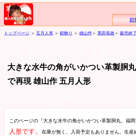
鎧
トップページ
＞
五月人形
＞
鎧飾り
＞
雄山作
＞
黒田長政
＞
販売終
大きな水牛の角がいかつい革製胴丸
で再現 雄山作 五月人形
このページの『大きな水牛の角がいかつい革製胴丸。福岡
人形です。
在庫が無く、入荷予定もありません。生産