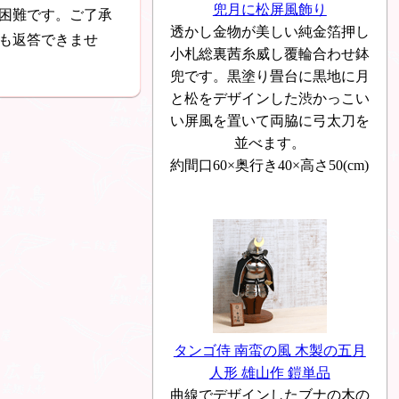
兜月に松屏風飾り
困難です。ご了承
透かし金物が美しい純金箔押し
も返答できませ
小札総裏茜糸威し覆輪合わせ鉢
兜です。黒塗り畳台に黒地に月
と松をデザインした渋かっこい
い屏風を置いて両脇に弓太刀を
並べます。
約間口60×奥行き40×高さ50(cm)
タンゴ侍 南蛮の風 木製の五月
人形 雄山作 鎧単品
曲線でデザインしたブナの木の