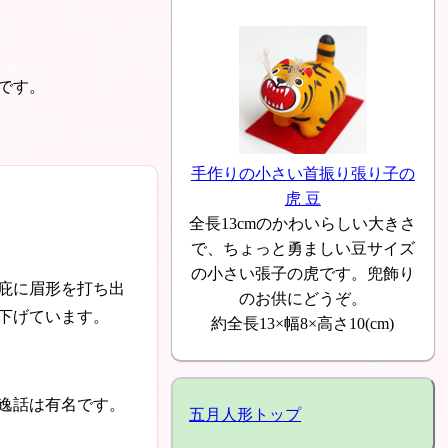
です。
手作りの小さい首振り張り子の
虎 豆
全長13cmのかわいらしい大きさ
で、ちょっと勇ましい豆サイズ
の小さい張子の虎です。兜飾り
庇に眉形を打ち出
のお供にどうぞ。
下げています。
約全長13×幅8×高さ10(cm)
逸話は有名です。
五月人形トップ