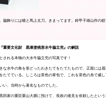
、脇飾りには槍と馬上太刀。きまってます。鈴甲子雄山作の鎧
『重要文化財 黒漆塗桃形水牛脇立兜』の解説
とされる本物の大水牛脇立兜の写真です！
きな水牛の角を形どったわきたてをたてたもので、正面には眉
をたてている。しころは茶色の韋包で、これを茶色の糸で威し
いい、当時から著名なものでした。
黒田家の重臣栗山大膳に預けて、長政の後見を依頼したという