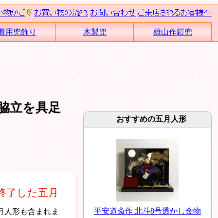
着用兜飾り
木製兜
雄山作鎧兜
脇立を具足
おすすめの五月人形
終了した五月
平安道斎作 北斗8号透かし金物
月人形も含まれま