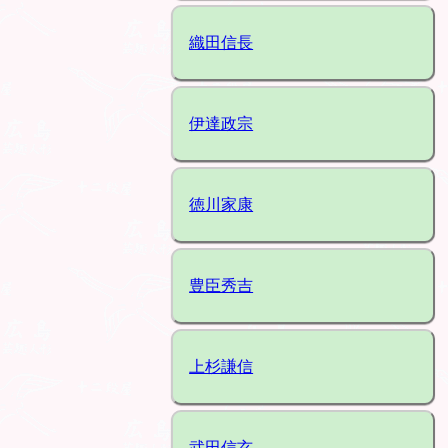
織田信長
伊達政宗
徳川家康
豊臣秀吉
上杉謙信
武田信玄