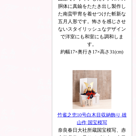
胴体に真鍮をたたき出し製作し
た南蛮甲冑を着せつけた斬新な
五月人形です。怖さを感じさせ
ないスタイリッシュなデザイン
で洋室にも和室にも調和しま
す。
約幅17×奥行き17×高さ31(cm)
竹雀之兜10号白木目収納飾り 雄
山作 国宝模写
奈良春日大社所蔵国宝模写、赤