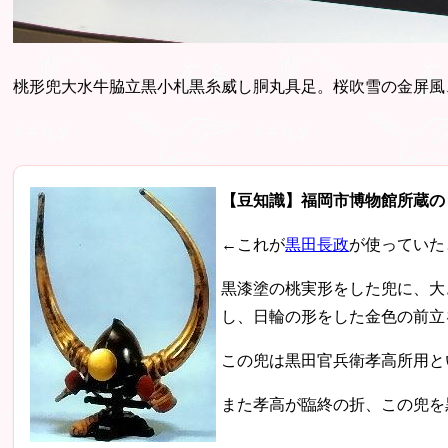
桃形兜大水牛脇立黒小札黒糸威し胴丸具足。桜吹雪の金屏風
【豆知識】福岡市博物館所蔵の
←これが
黒田長政
が使っていた
黒漆塗の桃実形をした兜に、大
し、日輪の形をした金色の前立
この兜は黒田官兵衛孝高所用と
また孝高が臨終の折、この兜を