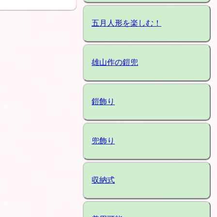
五月人形を楽しむ！
雄山作の鎧兜
鎧飾り
兜飾り
収納式