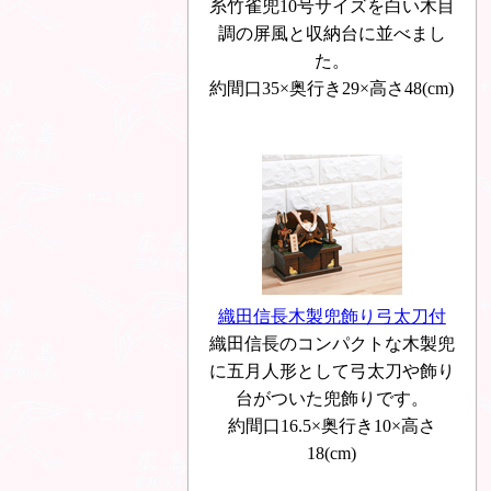
糸竹雀兜10号サイズを白い木目
調の屏風と収納台に並べまし
た。
約間口35×奥行き29×高さ48(cm)
織田信長木製兜飾り弓太刀付
織田信長のコンパクトな木製兜
に五月人形として弓太刀や飾り
台がついた兜飾りです。
約間口16.5×奥行き10×高さ
18(cm)