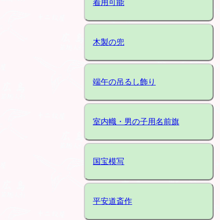
着用可能
木製の兜
端午の吊るし飾り
室内幟・男の子用名前旗
国宝模写
平安道斎作