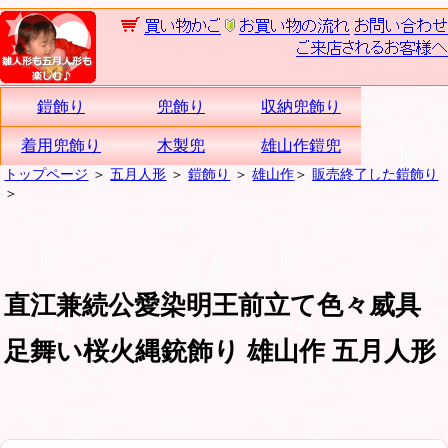
鎧飾り
兜飾り
収納兜飾り
着用兜飾り
木製兜
雄山作鎧兜
トップページ
＞
五月人形
＞
鎧飾り
＞
雄山作
＞
販売終了した鎧飾り
＞
直江兼続公愛染明王前立て色々威具
足舞い桜火縄銃飾り 雄山作 五月人形