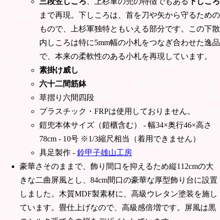
三段笠しころ
、上杉軍の兜の特徴でもある
下しころ
まで再現。下しころは、首を刀や矢から守るための
もので、上杉軍独特ともいえる部分です。この下散
内しころは特に5mm幅の小札をつなぎ合わせた逸品
で、本来の柔軟性のある小札を再現しています。
素掛け威し
六十二間筋鉢
草摺り六間四段
プラスチック・FRPは使用しておりません。
鎧兜本体サイズ（鎧櫃含む） - 幅34×奥行46×高さ
78cm - 10号 ※1/3縮尺相当（着用できません）
具足製作 -
鈴甲子雄山工房
豪華さそのままで、飾り間口を抑えるため縦112cmの大
きな二曲屏風とし、84cm間口の豪華な厚型飾り台に設置
しました。木質MDF製素材に、高級ウレタン塗装を施し
ています。畳仕上げなので、高級感倍増です。屏風は黒