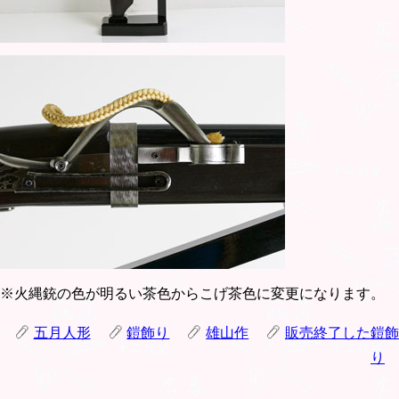
※火縄銃の色が明るい茶色からこげ茶色に変更になります。
五月人形
鎧飾り
雄山作
販売終了した鎧飾
り