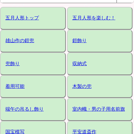
五月人形トップ
五月人形を楽しむ！
雄山作の鎧兜
鎧飾り
兜飾り
収納式
着用可能
木製の兜
端午の吊るし飾り
室内幟・男の子用名前旗
国宝模写
平安道斎作