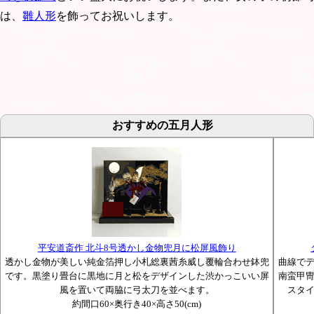
は、
雛人形
を飾ってお祝いします。
おすすめの五月人形
平安道斎作 北斗8号透かし金物兜月に松屏風飾り
透かし金物が美しい純金箔押し小札総裏茜糸威し覆輪合わせ鉢兜
曲線で
です。黒塗り畳台に黒地に月と松をデザインした渋かっこいい屏
南蛮甲
風を置いて両脇に弓太刀を並べます。
スタ
約間口60×奥行き40×高さ50(cm)