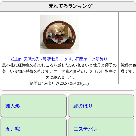
売れてるランキング
雄山作 天賦の兜 7号 夢牡丹 アクリル円型オーク塗飾り
黒小札に紅梅色の糸でしころを威した渋い色合いと牡丹と獅子の
錦鯉の
美しい金物が特徴の兜です。オーク塗木目枠のアクリル円型半ケ
幟です
ースに納めました。
約間口45×奥行き23.5×高さ39(cm)
雛人形
鯉のぼり
五月幟
エステバン