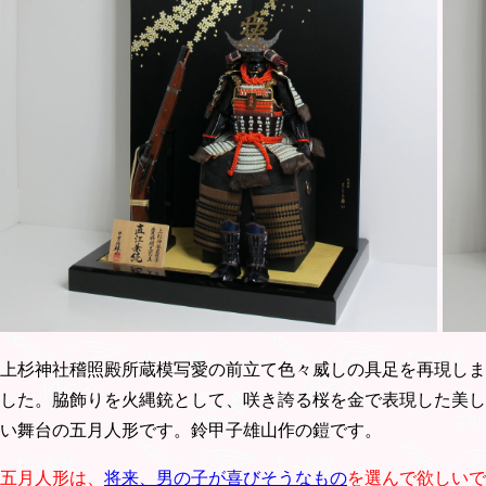
上杉神社稽照殿所蔵模写愛の前立て色々威しの具足を再現しま
した。脇飾りを火縄銃として、咲き誇る桜を金で表現した美し
い舞台の五月人形です。鈴甲子雄山作の鎧です。
五月人形は、
将来、男の子が喜びそうなもの
を選んで欲しいで