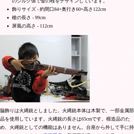
のシルク張で金の桜をデザインしています。
飾りサイズ - 約間口84×奥行き60×高さ122cm
槍の長さ - 99cm
屏風の高さ - 112cm
脇飾りは火縄銃としました。火縄銃本体は木製で、一部金属部
品を使用しています。火縄銃の長さは65cmです。模造品のた
め、火縄銃としての機能はありません。台座から外して手に持