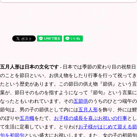
五月人形は日本の文化です
- 日本では季節の変わり目の祝祭日
のことを節日といい、お供え物をしたり行事を行って祝ってき
たという歴史があります。この節日の供え物『節供』という言
葉が、節日そのものを指すようになって『節句』という言葉に
なったともいわれています。その
五節供
のうちのひとつ端午の
節句は、男の子の節供として内には
五月人形
を飾り、外には鯉
のぼりや
五月幟
をたて、
お子様の成長を喜ぶお祝いの行事
とし
て生活に定着しています。とりわけ
お子様がはじめて迎える節
句を初節句
といい盛大にお祝いします。また、女の子の初節句