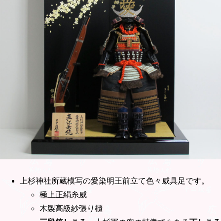
上杉神社所蔵模写の愛染明王前立て色々威具足です。
極上正絹糸威
木製高級紗張り櫃