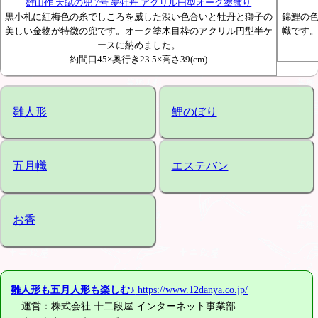
雄山作 天賦の兜 7号 夢牡丹 アクリル円型オーク塗飾り
黒小札に紅梅色の糸でしころを威した渋い色合いと牡丹と獅子の
錦鯉の
美しい金物が特徴の兜です。オーク塗木目枠のアクリル円型半ケ
幟です
ースに納めました。
約間口45×奥行き23.5×高さ39(cm)
雛人形
鯉のぼり
五月幟
エステバン
お香
雛人形も五月人形も楽しむ♪
https://www.12danya.co.jp/
運営：株式会社 十二段屋 インターネット事業部