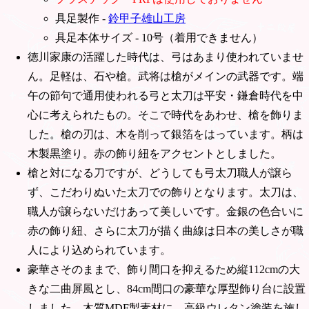
具足製作 -
鈴甲子雄山工房
具足本体サイズ - 10号（着用できません）
徳川家康の活躍した時代は、弓はあまり使われていませ
ん。足軽は、石や槍。武将は槍がメインの武器です。端
午の節句で通用使われる弓と太刀は平安・鎌倉時代を中
心に考えられたもの。そこで時代をあわせ、槍を飾りま
した。槍の刃は、木を削って銀箔をはっています。柄は
木製黒塗り。赤の飾り紐をアクセントとしました。
槍と対になる刀ですが、どうしても弓太刀職人が譲ら
ず、こだわりぬいた太刀での飾りとなります。太刀は、
職人が譲らないだけあって美しいです。金銀の色合いに
赤の飾り紐、さらに太刀が描く曲線は日本の美しさが職
人により込められています。
豪華さそのままで、飾り間口を抑えるため縦112cmの大
きな二曲屏風とし、84cm間口の豪華な厚型飾り台に設置
しました。木質MDF製素材に、高級ウレタン塗装を施し