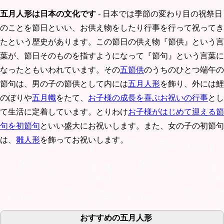
五月人形は日本の文化です
- 日本では季節の変わり目の祝祭日
のことを節日といい、お供え物をしたり行事を行って祝ってき
たという歴史があります。この節日の供え物『節供』という言
葉が、節日そのものを指すようになって『節句』という言葉に
なったともいわれています。その
五節供
のうちのひとつ端午の
節句は、男の子の節供として内には
五月人形
を飾り、外には鯉
のぼりや
五月幟
をたて、
お子様の成長を喜ぶお祝いの行事
とし
て生活に定着しています。とりわけ
お子様がはじめて迎える節
句を初節句
といい盛大にお祝いします。また、女の子の初節句
は、
雛人形
を飾ってお祝いします。
おすすめの五月人形