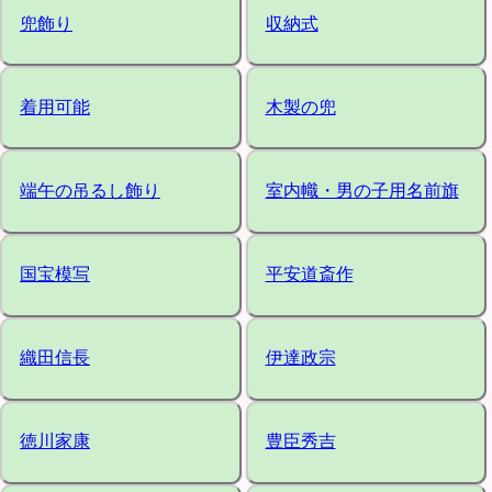
兜飾り
収納式
着用可能
木製の兜
端午の吊るし飾り
室内幟・男の子用名前旗
国宝模写
平安道斎作
織田信長
伊達政宗
徳川家康
豊臣秀吉