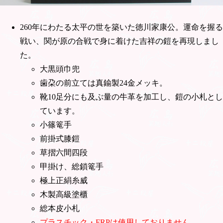
260年にわたる太平の世を築いた徳川家康公。運命を握る
戦い、関が原の合戦で身に着けた吉祥の鎧を再現しまし
た。
大黒頭巾兜
歯朶の前立ては真鍮製24金メッキ。
靴10足分にも及ぶ量の牛革を加工し、鎧の小札とし
ています。
小篠篭手
前掛式膝鎧
草摺六間四段
甲掛け、総鎖篭手
極上正絹糸威
木製高級塗櫃
総本皮小札
プラスチック・FRPは使用しておりません