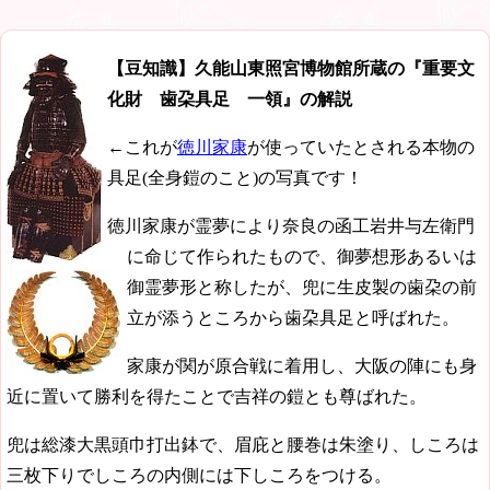
【豆知識】久能山東照宮博物館所蔵の『重要文
化財 歯朶具足 一領』の解説
←これが
徳川家康
が使っていたとされる本物の
具足(全身鎧のこと)の写真です！
徳川家康が霊夢により奈良の函工岩井与左衛門
に命じて作られたもので、御夢想形あるいは
御霊夢形と称したが、兜に生皮製の歯朶の前
立が添うところから歯朶具足と呼ばれた。
家康が関が原合戦に着用し、大阪の陣にも身
近に置いて勝利を得たことで吉祥の鎧とも尊ばれた。
兜は総漆大黒頭巾打出鉢で、眉庇と腰巻は朱塗り、しころは
三枚下りでしころの内側には下しころをつける。