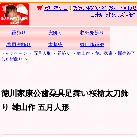
鎧飾り
兜飾り
収納兜飾り
着用兜飾り
木製兜
雄山作鎧兜
トップページ
＞
五月人形
＞
鎧飾り
＞
雄山作
＞
徳川家康
＞
販売終了
した鎧飾り
＞
徳川家康公歯朶具足舞い桜槍太刀飾
り 雄山作 五月人形