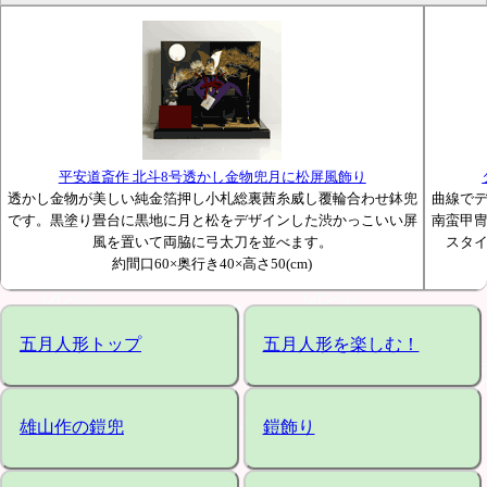
平安道斎作 北斗8号透かし金物兜月に松屏風飾り
透かし金物が美しい純金箔押し小札総裏茜糸威し覆輪合わせ鉢兜
曲線で
です。黒塗り畳台に黒地に月と松をデザインした渋かっこいい屏
南蛮甲
風を置いて両脇に弓太刀を並べます。
スタ
約間口60×奥行き40×高さ50(cm)
五月人形トップ
五月人形を楽しむ！
雄山作の鎧兜
鎧飾り