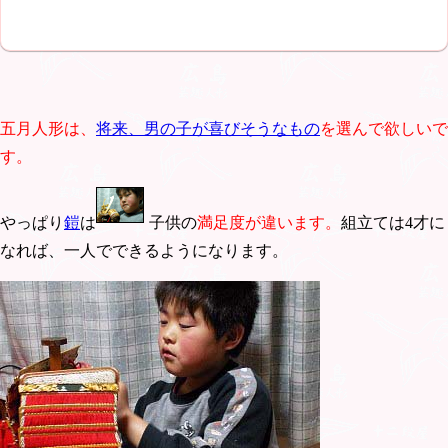
五月人形は、
将来、男の子が喜びそうなもの
を選んで欲しいで
す。
やっぱり
鎧
は
子供の
満足度が違います。
組立ては4才に
なれば、一人でできるようになります。