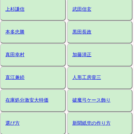
上杉謙信
武田信玄
本多忠勝
黒田長政
真田幸村
加藤清正
直江兼続
人形工房壹三
在庫処分激安大特価
破魔弓ケース飾り
選び方
新聞紙兜の作り方