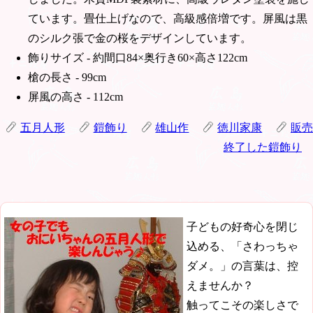
ています。畳仕上げなので、高級感倍増です。屏風は黒
のシルク張で金の桜をデザインしています。
飾りサイズ - 約間口84×奥行き60×高さ122cm
槍の長さ - 99cm
屏風の高さ - 112cm
五月人形
鎧飾り
雄山作
徳川家康
販売
終了した鎧飾り
子どもの好奇心を閉じ
込める、「さわっちゃ
ダメ。」の言葉は、控
えませんか？
触ってこその楽しさで