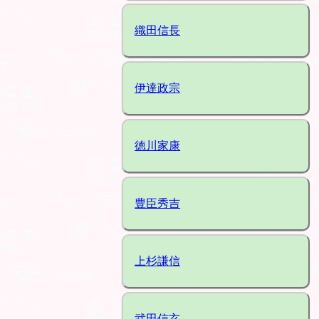
織田信長
伊達政宗
徳川家康
豊臣秀吉
上杉謙信
武田信玄