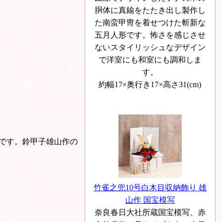
胴体に真鍮をたたき出し製作し
た南蛮甲冑を着せつけた斬新な
五月人形です。怖さを感じさせ
ないスタイリッシュなデザイン
で洋室にも和室にも調和しま
す。
約幅17×奥行き17×高さ31(cm)
です。鈴甲子雄山作の
竹雀之兜10号白木目収納飾り 雄
山作 国宝模写
奈良春日大社所蔵国宝模写、赤