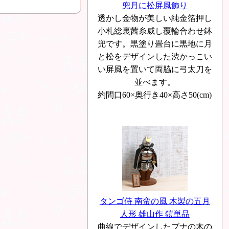
兜月に松屏風飾り
透かし金物が美しい純金箔押し
小札総裏茜糸威し覆輪合わせ鉢
兜です。黒塗り畳台に黒地に月
と松をデザインした渋かっこい
い屏風を置いて両脇に弓太刀を
並べます。
約間口60×奥行き40×高さ50(cm)
タンゴ侍 南蛮の風 木製の五月
人形 雄山作 鎧単品
曲線でデザインしたブナの木の