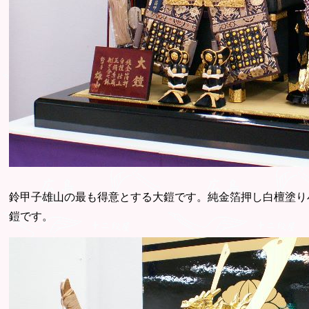
鈴甲子雄山の最も得意とする大鎧です。純金箔押し白檀塗り
鎧です。