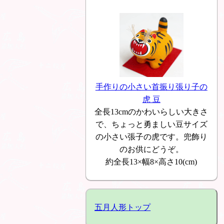
手作りの小さい首振り張り子の
虎 豆
全長13cmのかわいらしい大きさ
で、ちょっと勇ましい豆サイズ
の小さい張子の虎です。兜飾り
のお供にどうぞ。
約全長13×幅8×高さ10(cm)
五月人形トップ