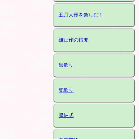
五月人形を楽しむ！
雄山作の鎧兜
鎧飾り
兜飾り
収納式