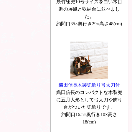
糸竹雀兜10号サイズを白い木目
調の屏風と収納台に並べまし
た。
約間口35×奥行き29×高さ48(cm)
織田信長木製兜飾り弓太刀付
織田信長のコンパクトな木製兜
に五月人形として弓太刀や飾り
台がついた兜飾りです。
約間口16.5×奥行き10×高さ
18(cm)