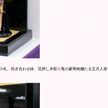
小札、矧ぎ合わせ鉢、箔押し木彫り竜の豪華絢爛たる五月人形