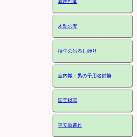
着用可能
木製の兜
端午の吊るし飾り
室内幟・男の子用名前旗
国宝模写
平安道斎作