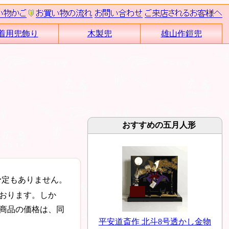
着用兜飾り
木製兜
雄山作鎧兜
おすすめの五月人形
予定もありません。
おります。しか
商品の価格は、同
平安道斎作 北斗8号透かし金物