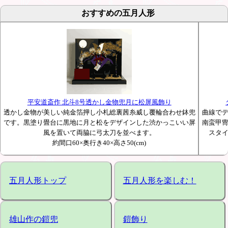
おすすめの五月人形
平安道斎作 北斗8号透かし金物兜月に松屏風飾り
透かし金物が美しい純金箔押し小札総裏茜糸威し覆輪合わせ鉢兜
曲線で
です。黒塗り畳台に黒地に月と松をデザインした渋かっこいい屏
南蛮甲
風を置いて両脇に弓太刀を並べます。
スタ
約間口60×奥行き40×高さ50(cm)
五月人形トップ
五月人形を楽しむ！
雄山作の鎧兜
鎧飾り