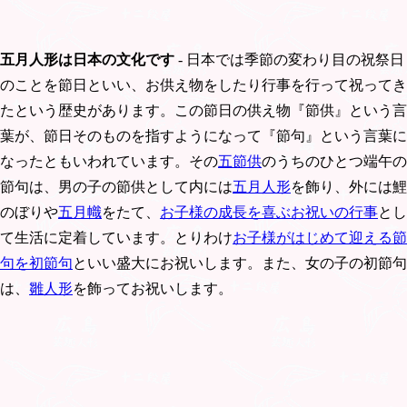
五月人形は日本の文化です
- 日本では季節の変わり目の祝祭日
のことを節日といい、お供え物をしたり行事を行って祝ってき
たという歴史があります。この節日の供え物『節供』という言
葉が、節日そのものを指すようになって『節句』という言葉に
なったともいわれています。その
五節供
のうちのひとつ端午の
節句は、男の子の節供として内には
五月人形
を飾り、外には鯉
のぼりや
五月幟
をたて、
お子様の成長を喜ぶお祝いの行事
とし
て生活に定着しています。とりわけ
お子様がはじめて迎える節
句を初節句
といい盛大にお祝いします。また、女の子の初節句
は、
雛人形
を飾ってお祝いします。