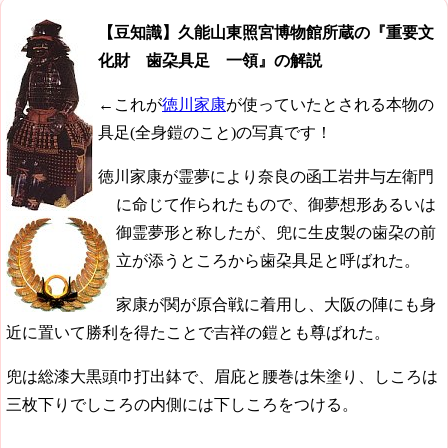
【豆知識】久能山東照宮博物館所蔵の『重要文
化財 歯朶具足 一領』の解説
←これが
徳川家康
が使っていたとされる本物の
具足(全身鎧のこと)の写真です！
徳川家康が霊夢により奈良の函工岩井与左衛門
に命じて作られたもので、御夢想形あるいは
御霊夢形と称したが、兜に生皮製の歯朶の前
立が添うところから歯朶具足と呼ばれた。
家康が関が原合戦に着用し、大阪の陣にも身
近に置いて勝利を得たことで吉祥の鎧とも尊ばれた。
兜は総漆大黒頭巾打出鉢で、眉庇と腰巻は朱塗り、しころは
三枚下りでしころの内側には下しころをつける。