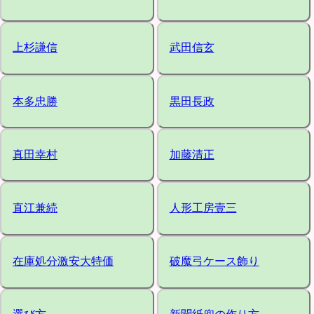
上杉謙信
武田信玄
本多忠勝
黒田長政
真田幸村
加藤清正
直江兼続
人形工房壹三
在庫処分激安大特価
破魔弓ケース飾り