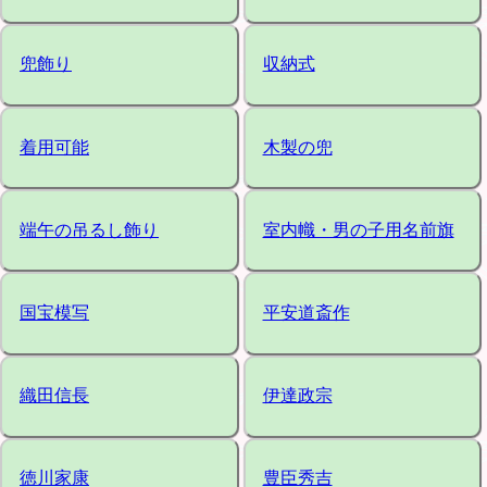
兜飾り
収納式
着用可能
木製の兜
端午の吊るし飾り
室内幟・男の子用名前旗
国宝模写
平安道斎作
織田信長
伊達政宗
徳川家康
豊臣秀吉