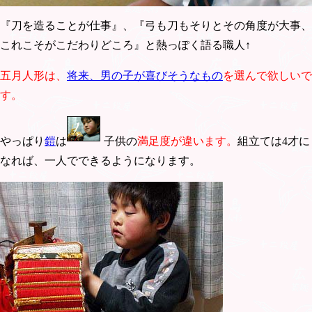
『刀を造ることが仕事』、『弓も刀もそりとその角度が大事、
これこそがこだわりどころ』と熱っぽく語る職人↑
五月人形は、
将来、男の子が喜びそうなもの
を選んで欲しいで
す。
やっぱり
鎧
は
子供の
満足度が違います。
組立ては4才に
なれば、一人でできるようになります。