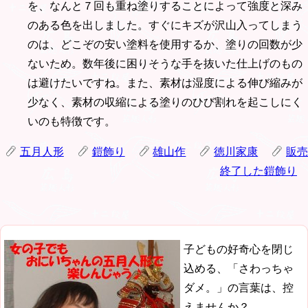
を、なんと７回も重ね塗りすることによって強度と深み
のある色を出しました。すぐにキズが沢山入ってしまう
のは、どこぞの安い塗料を使用するか、塗りの回数が少
ないため。数年後に困りそうな手を抜いた仕上げのもの
は避けたいですね。また、素材は湿度による伸び縮みが
少なく、素材の収縮による塗りのひび割れを起こしにく
いのも特徴です。
五月人形
鎧飾り
雄山作
徳川家康
販売
終了した鎧飾り
子どもの好奇心を閉じ
込める、「さわっちゃ
ダメ。」の言葉は、控
えませんか？