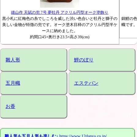
雄山作 天賦の兜 7号 夢牡丹 アクリル円型オーク塗飾り
黒小札に紅梅色の糸でしころを威した渋い色合いと牡丹と獅子の
錦鯉の
美しい金物が特徴の兜です。オーク塗木目枠のアクリル円型半ケ
幟です
ースに納めました。
約間口45×奥行き23.5×高さ39(cm)
雛人形
鯉のぼり
五月幟
エステバン
お香
雛人形も五月人形も楽しむ♪
https://www.12danya.co.jp/