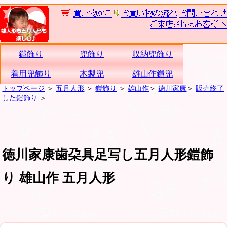
鎧飾り
兜飾り
収納兜飾り
着用兜飾り
木製兜
雄山作鎧兜
トップページ
＞
五月人形
＞
鎧飾り
＞
雄山作
＞
徳川家康
＞
販売終了
した鎧飾り
＞
徳川家康歯朶具足写し五月人形鎧飾
り 雄山作 五月人形