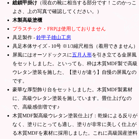
総鎖甲掛け
（現在の靴に相当する部分です！このかっこ
よさ、上の写真で確認してください。）
木製高級塗櫃
プラスチック・FRPは使用しておりません
具足製作 -
鈴甲子雄山工房
具足本体サイズ - 10号 ※1/3縮尺相当（着用できません）
屏風にはオーソドックスに
五月人形
を引き立てる金屏風
をセットしました。といっても、枠は木質MDF製で高級
ウレタン塗装を施した、【塗りが違う】自慢の屏風なの
です。
豪華な厚型飾り台をセットしました。木質MDF製素材
に、高級ウレタン塗装を施しています。畳仕上げなの
で、高級感倍増です♪
木質MDF製高級ウレタン塗装仕上げ：乾燥による反りが
なく、塗りにとっても適し、塗りが非常に美しく仕上が
る木質MDFを素材に採用しました。これに高級国産塗料