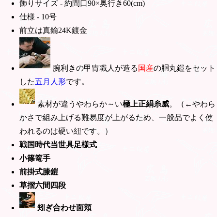
飾りサイズ - 約間口90×奥行き60(cm)
仕様 - 10号
前立は真鍮24K鍍金
腕利きの甲冑職人が造る
国産
の胴丸鎧をセット
した
五月人形
です。
素材が違うやわらか～い
極上正絹糸威
。（←やわら
かさで組み上げる難易度が上がるため、一般品でよく使
われるのは硬い紐です。）
戦国時代当世具足様式
小篠篭手
前掛式膝鎧
草摺六間四段
矧ぎ合わせ面頬