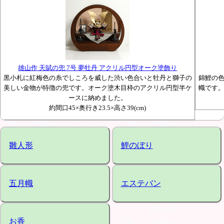
雄山作 天賦の兜 7号 夢牡丹 アクリル円型オーク塗飾り
黒小札に紅梅色の糸でしころを威した渋い色合いと牡丹と獅子の
錦鯉の
美しい金物が特徴の兜です。オーク塗木目枠のアクリル円型半ケ
幟です
ースに納めました。
約間口45×奥行き23.5×高さ39(cm)
雛人形
鯉のぼり
五月幟
エステバン
お香