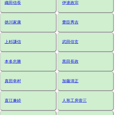
織田信長
伊達政宗
徳川家康
豊臣秀吉
上杉謙信
武田信玄
本多忠勝
黒田長政
真田幸村
加藤清正
直江兼続
人形工房壹三