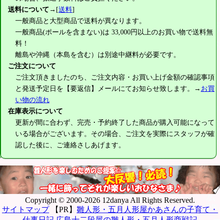
送料について
→[
送料
]
一般商品と大型商品で送料が異なります。
一般商品(ポールを含まない)は
33,000円
以上のお買い物で送料無
料！
離島や沖縄（本島を含む）は別途中継料が必要です。
ご注文について
ご注文頂きましたのち、ご注文内容・お買い上げ金額の確認事項
と発送予定日を【要返信】メールにてお知らせ致します。→
お買
い物の流れ
在庫表示について
更新が間に合わず、完売・予約終了した商品が購入可能になって
いる場合がございます。その場合、ご注文を実際にスタッフが確
認した後に、ご連絡さしあげます。
Copyright © 2000-2026 12danya All Rights Reserved.
サイトマップ
【PR】
雛人形・五月人形屋かあさんの子育て・
仕事日記
広島十二段屋の雛人形・五月人形商戦記