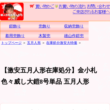
鎧飾り
兜飾り
収納兜飾り
着用兜飾り
木製兜
雄山作鎧兜
トップページ
＞
五月人形
＞
在庫処分激安大特価
＞
【激安五月人形在庫処分】金小札
色々威し大鎧8号単品 五月人形