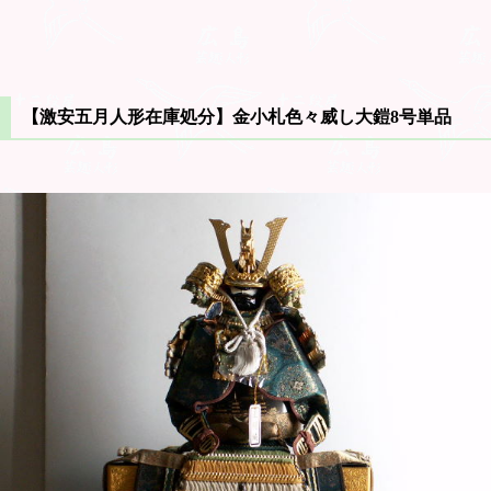
【激安五月人形在庫処分】金小札色々威し大鎧8号単品