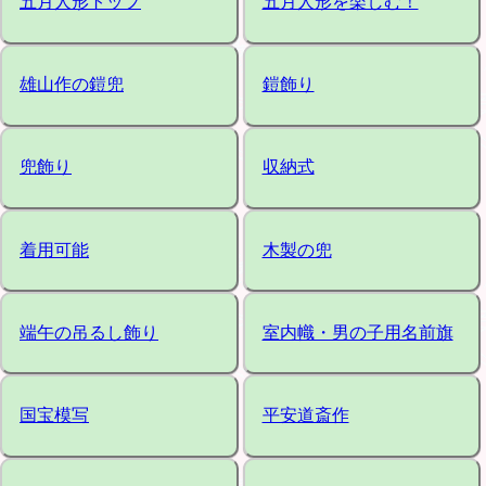
五月人形トップ
五月人形を楽しむ！
雄山作の鎧兜
鎧飾り
兜飾り
収納式
着用可能
木製の兜
端午の吊るし飾り
室内幟・男の子用名前旗
国宝模写
平安道斎作