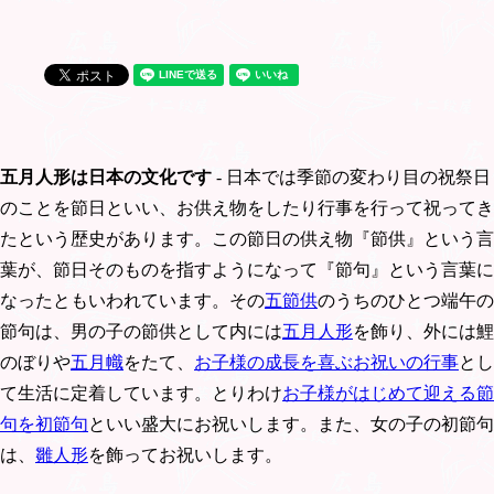
五月人形は日本の文化です
- 日本では季節の変わり目の祝祭日
のことを節日といい、お供え物をしたり行事を行って祝ってき
たという歴史があります。この節日の供え物『節供』という言
葉が、節日そのものを指すようになって『節句』という言葉に
なったともいわれています。その
五節供
のうちのひとつ端午の
節句は、男の子の節供として内には
五月人形
を飾り、外には鯉
のぼりや
五月幟
をたて、
お子様の成長を喜ぶお祝いの行事
とし
て生活に定着しています。とりわけ
お子様がはじめて迎える節
句を初節句
といい盛大にお祝いします。また、女の子の初節句
は、
雛人形
を飾ってお祝いします。