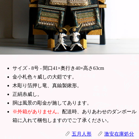
サイズ - 8号 - 間口41×奥行き40×高さ63cm
金小札色々威しの大鎧です。
木彫り箔押し竜、真鍮製鍬形。
正絹糸威し。
胴は風景の彫金が施してあります。
※外箱がありません。
配送時、ありあわせのダンボール
箱に入れて梱包しますのでご了承ください。
五月人形
激安在庫処分