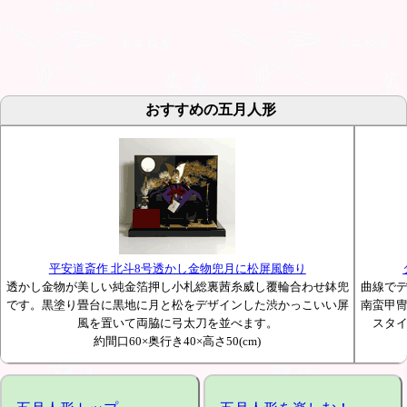
おすすめの五月人形
平安道斎作 北斗8号透かし金物兜月に松屏風飾り
透かし金物が美しい純金箔押し小札総裏茜糸威し覆輪合わせ鉢兜
曲線で
です。黒塗り畳台に黒地に月と松をデザインした渋かっこいい屏
南蛮甲
風を置いて両脇に弓太刀を並べます。
スタ
約間口60×奥行き40×高さ50(cm)