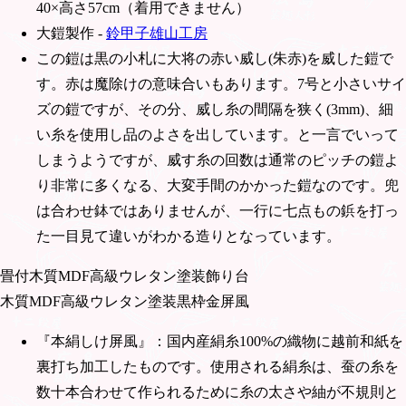
40×高さ57cm（着用できません）
大鎧製作 -
鈴甲子雄山工房
この鎧は黒の小札に大将の赤い威し(朱赤)を威した鎧で
す。赤は魔除けの意味合いもあります。7号と小さいサイ
ズの鎧ですが、その分、威し糸の間隔を狭く(3mm)、細
い糸を使用し品のよさを出しています。と一言でいって
しまうようですが、威す糸の回数は通常のピッチの鎧よ
り非常に多くなる、大変手間のかかった鎧なのです。兜
は合わせ鉢ではありませんが、一行に七点もの鋲を打っ
た一目見て違いがわかる造りとなっています。
畳付木質MDF高級ウレタン塗装飾り台
木質MDF高級ウレタン塗装黒枠金屏風
『本絹しけ屏風』：国内産絹糸100%の織物に越前和紙を
裏打ち加工したものです。使用される絹糸は、蚕の糸を
数十本合わせて作られるために糸の太さや紬が不規則と