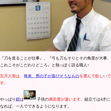
『刀を造ることが仕事』、『弓も刀もそりとその角度が大事、
これこそがこだわりどころ』と熱っぽく語る職人↑
五月人形は、
将来、男の子が喜びそうなもの
を選んで欲しいで
す。
やっぱり
鎧
は
子供の
満足度が違います。
組立ては4才に
なれば、一人でできるようになります。