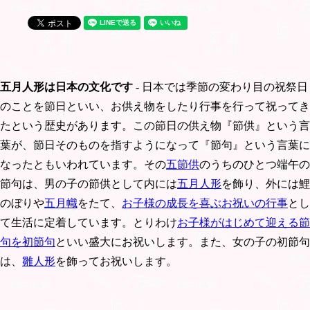
五月人形は日本の文化です
- 日本では季節の変わり目の祝祭日
のことを節日といい、お供え物をしたり行事を行って祝ってき
たという歴史があります。この節日の供え物『節供』という言
葉が、節日そのものを指すようになって『節句』という言葉に
なったともいわれています。その
五節供
のうちのひとつ端午の
節句は、男の子の節供として内には
五月人形
を飾り、外には鯉
のぼりや
五月幟
をたて、
お子様の成長を喜ぶお祝いの行事
とし
て生活に定着しています。とりわけ
お子様がはじめて迎える節
句を初節句
といい盛大にお祝いします。また、女の子の初節句
は、
雛人形
を飾ってお祝いします。