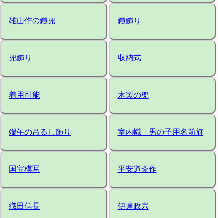
雄山作の鎧兜
鎧飾り
兜飾り
収納式
着用可能
木製の兜
端午の吊るし飾り
室内幟・男の子用名前旗
国宝模写
平安道斎作
織田信長
伊達政宗