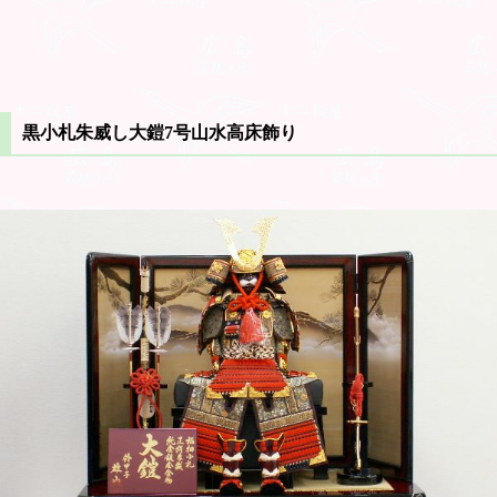
黒小札朱威し大鎧7号山水高床飾り