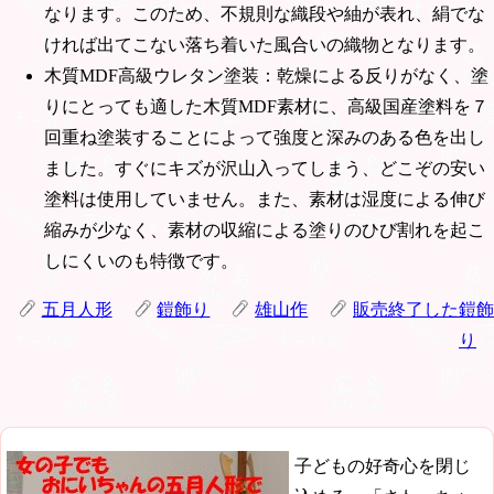
なります。このため、不規則な織段や紬が表れ、絹でな
ければ出てこない落ち着いた風合いの織物となります。
木質MDF高級ウレタン塗装：乾燥による反りがなく、塗
りにとっても適した木質MDF素材に、高級国産塗料を７
回重ね塗装することによって強度と深みのある色を出し
ました。すぐにキズが沢山入ってしまう、どこぞの安い
塗料は使用していません。また、素材は湿度による伸び
縮みが少なく、素材の収縮による塗りのひび割れを起こ
しにくいのも特徴です。
五月人形
鎧飾り
雄山作
販売終了した鎧飾
り
子どもの好奇心を閉じ