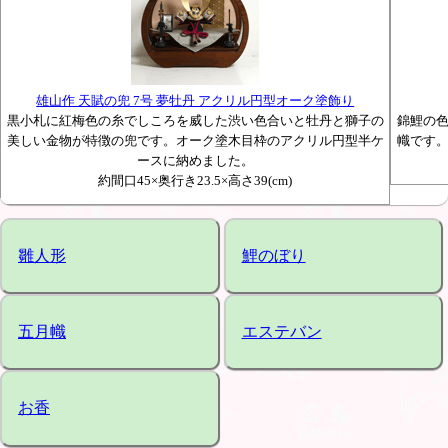
雄山作 天賦の兜 7号 夢牡丹 アクリル円型オーク塗飾り
黒小札に紅梅色の糸でしころを威した渋い色合いと牡丹と獅子の
錦鯉の
美しい金物が特徴の兜です。オーク塗木目枠のアクリル円型半ケ
幟です
ースに納めました。
約間口45×奥行き23.5×高さ39(cm)
雛人形
鯉のぼり
五月幟
エステバン
お香