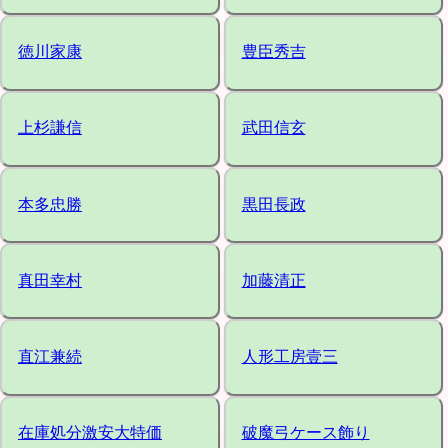
徳川家康
豊臣秀吉
上杉謙信
武田信玄
本多忠勝
黒田長政
真田幸村
加藤清正
直江兼続
人形工房壹三
在庫処分激安大特価
破魔弓ケース飾り