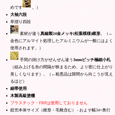
めです
。）
大袖六段
草摺り四段
素材が違う
真鍮製24金メッキ(松葉模様)鍬形
。（←
金色にアルマイト処理したアルミニウムが一般にはよく
使用されます。）
手間の掛け方がぜんぜん違う
3mmピッチ極細小札
（組み上げる糸の間隔が狭まるため、より密に仕上がり
美しくなります）。（←粗悪品は隙間から向こうが見え
るほど）
細帯使用
木製高級塗櫃
プラスチック・FRPは使用しておりません
鎧兜本体サイズ（鍬形・毛靴含む） - およそ幅34×奥行