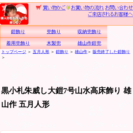
鎧飾り
兜飾り
収納兜飾り
着用兜飾り
木製兜
雄山作鎧兜
トップページ
＞
五月人形
＞
鎧飾り
＞
雄山作
＞
販売終了した鎧飾り
＞
黒小札朱威し大鎧7号山水高床飾り 雄
山作 五月人形