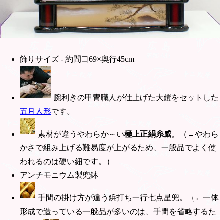
飾りサイズ - 約間口69×奥行45cm
腕利きの甲冑職人が仕上げた大鎧をセットした
五月人形
です。
素材が違うやわらか～い
極上正絹糸威
。（←やわら
かさで組み上げる難易度が上がるため、一般品でよく使
われるのは硬い紐です。）
アンチモニウム製兜鉢
手間の掛け方が違う鋲打ち一行七点星兜。（←一体
形成で造っている一般品が多いのは、手間を省略するた