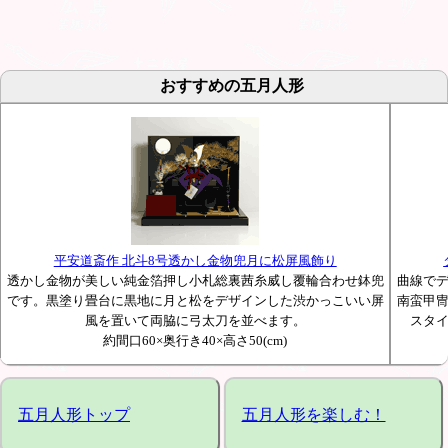
おすすめの五月人形
平安道斎作 北斗8号透かし金物兜月に松屏風飾り
透かし金物が美しい純金箔押し小札総裏茜糸威し覆輪合わせ鉢兜
曲線で
です。黒塗り畳台に黒地に月と松をデザインした渋かっこいい屏
南蛮甲
風を置いて両脇に弓太刀を並べます。
スタ
約間口60×奥行き40×高さ50(cm)
五月人形トップ
五月人形を楽しむ！