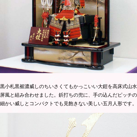
黒小札黒裾濃威しのちいさくてもかっこいい大鎧を高床式山水
屏風と組み合わせました。鋲打ちの兜に、手の込んだピッチの
細かい威しとコンパクトでも見飽きない美しい五月人形です。