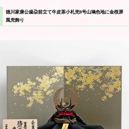
徳川家康公歯朶前立て牛皮茶小札兜8号山鳩色地に金桜屏
風兜飾り