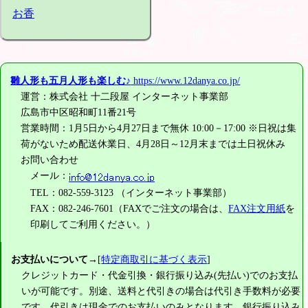
お香
雛人形も五月人形も楽しむ♪
https://www.12danya.co.jp/
運営：株式会社 十二段屋 インターネット事業部
広島市中区昭和町11番21号
営業時間：1月5日から4月27日まで無休 10:00－17:00 ※日祝は集
荷がないため配送休業日、4月28日～12月末までは土日祝休み
お問い合わせ
メール：
TEL：082-559-3123 （インターネット事業部）
FAX：082-246-7601（FAXでご注文の場合は、
FAX注文用紙
を
印刷してご利用ください。）
お支払いについて
→[
特定商取引に基づく表示
]
クレジットカード・代金引換・銀行振り込み(先払い)でのお支払
いが可能です。別途、送料と代引きの場合は代引き手数料が必要
です。代引きは現金でのお支払いのみとなります。銀行振り込み