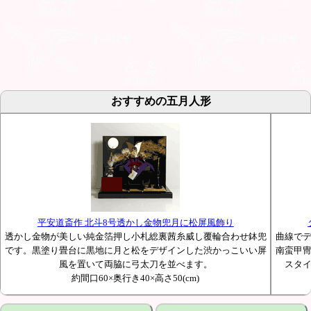
おすすめの五月人形
平安道斎作 北斗8号透かし金物兜月に松屏風飾り
透かし金物が美しい純金箔押し小札総裏茜糸威し覆輪合わせ鉢兜
曲線で
です。黒塗り畳台に黒地に月と松をデザインした渋かっこいい屏
南蛮甲
風を置いて両脇に弓太刀を並べます。
スタ
約間口60×奥行き40×高さ50(cm)