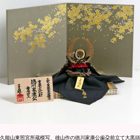
久能山東照宮所蔵模写、雄山作の徳川家康公歯朶前立て大黒頭