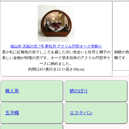
雄山作 天賦の兜 7号 夢牡丹 アクリル円型オーク塗飾り
黒小札に紅梅色の糸でしころを威した渋い色合いと牡丹と獅子の
錦鯉の
美しい金物が特徴の兜です。オーク塗木目枠のアクリル円型半ケ
幟です
ースに納めました。
約間口45×奥行き23.5×高さ39(cm)
雛人形
鯉のぼり
五月幟
エステバン