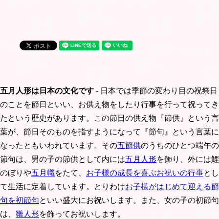
五月人形は日本の文化です
- 日本では季節の変わり目の祝祭日
のことを節日といい、お供え物をしたり行事を行って祝ってき
たという歴史があります。この節日の供え物『節供』という言
葉が、節日そのものを指すようになって『節句』という言葉に
なったともいわれています。その
五節供
のうちのひとつ端午の
節句は、男の子の節供として内には
五月人形
を飾り、外には鯉
のぼりや
五月幟
をたて、
お子様の成長を喜ぶお祝いの行事
とし
て生活に定着しています。とりわけ
お子様がはじめて迎える節
句を初節句
といい盛大にお祝いします。また、女の子の初節句
は、
雛人形
を飾ってお祝いします。