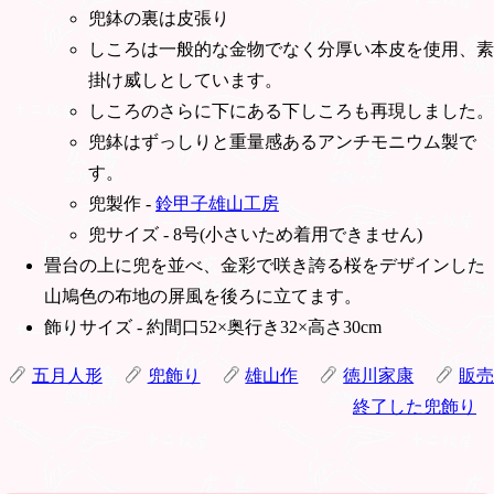
兜鉢の裏は皮張り
しころは一般的な金物でなく分厚い本皮を使用、素
掛け威しとしています。
しころのさらに下にある下しころも再現しました。
兜鉢はずっしりと重量感あるアンチモニウム製で
す。
兜製作 -
鈴甲子雄山工房
兜サイズ - 8号(小さいため着用できません)
畳台の上に兜を並べ、金彩で咲き誇る桜をデザインした
山鳩色の布地の屏風を後ろに立てます。
飾りサイズ - 約間口52×奥行き32×高さ30cm
五月人形
兜飾り
雄山作
徳川家康
販売
終了した兜飾り