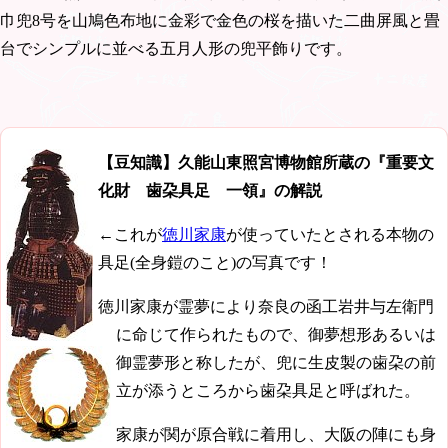
巾兜8号を山鳩色布地に金彩で金色の桜を描いた二曲屏風と畳
台でシンプルに並べる五月人形の兜平飾りです。
【豆知識】久能山東照宮博物館所蔵の『重要文
化財 歯朶具足 一領』の解説
←これが
徳川家康
が使っていたとされる本物の
具足(全身鎧のこと)の写真です！
徳川家康が霊夢により奈良の函工岩井与左衛門
に命じて作られたもので、御夢想形あるいは
御霊夢形と称したが、兜に生皮製の歯朶の前
立が添うところから歯朶具足と呼ばれた。
家康が関が原合戦に着用し、大阪の陣にも身