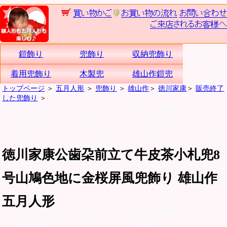
鎧飾り
兜飾り
収納兜飾り
着用兜飾り
木製兜
雄山作鎧兜
トップページ
＞
五月人形
＞
兜飾り
＞
雄山作
＞
徳川家康
＞
販売終了
した兜飾り
＞
徳川家康公歯朶前立て牛皮茶小札兜8
号山鳩色地に金桜屏風兜飾り 雄山作
五月人形