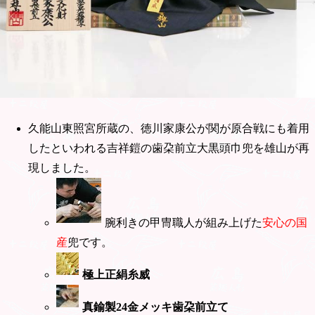
久能山東照宮所蔵の、徳川家康公が関が原合戦にも着用
したといわれる吉祥鎧の歯朶前立大黒頭巾兜を雄山が再
現しました。
腕利きの甲冑職人が組み上げた
安心の国
産
兜です。
極上正絹糸威
真鍮製24金メッキ歯朶前立て