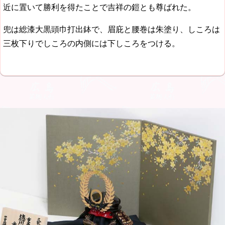
近に置いて勝利を得たことで吉祥の鎧とも尊ばれた。
兜は総漆大黒頭巾打出鉢で、眉庇と腰巻は朱塗り、しころは
三枚下りでしころの内側には下しころをつける。