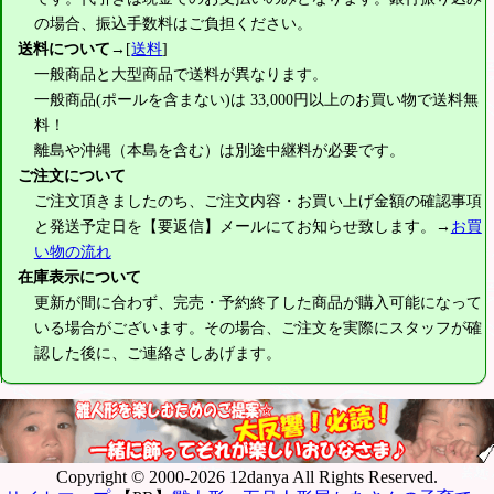
の場合、振込手数料はご負担ください。
送料について
→[
送料
]
一般商品と大型商品で送料が異なります。
一般商品(ポールを含まない)は
33,000円
以上のお買い物で送料無
料！
離島や沖縄（本島を含む）は別途中継料が必要です。
ご注文について
ご注文頂きましたのち、ご注文内容・お買い上げ金額の確認事項
と発送予定日を【要返信】メールにてお知らせ致します。→
お買
い物の流れ
在庫表示について
更新が間に合わず、完売・予約終了した商品が購入可能になって
いる場合がございます。その場合、ご注文を実際にスタッフが確
認した後に、ご連絡さしあげます。
Copyright © 2000-2026 12danya All Rights Reserved.