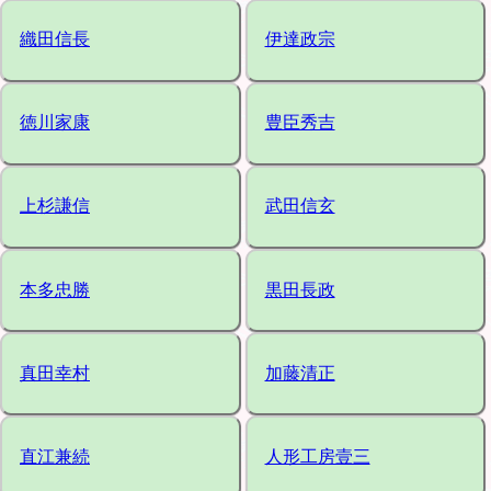
織田信長
伊達政宗
徳川家康
豊臣秀吉
上杉謙信
武田信玄
本多忠勝
黒田長政
真田幸村
加藤清正
直江兼続
人形工房壹三