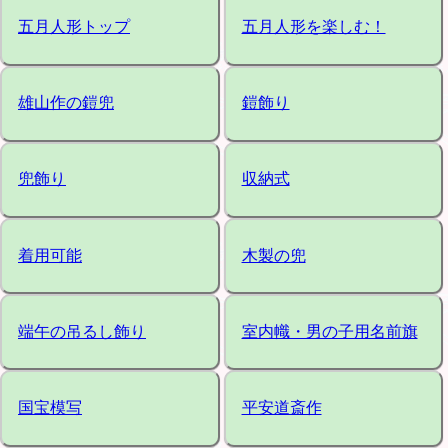
五月人形トップ
五月人形を楽しむ！
雄山作の鎧兜
鎧飾り
兜飾り
収納式
着用可能
木製の兜
端午の吊るし飾り
室内幟・男の子用名前旗
国宝模写
平安道斎作