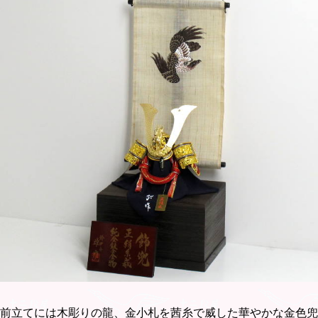
前立てには木彫りの龍、金小札を茜糸で威した華やかな金色兜