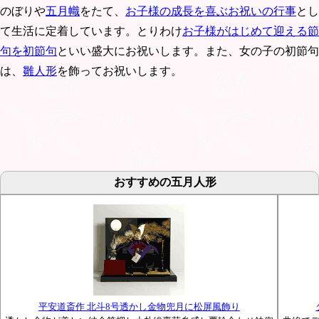
のぼりや
五月幟
をたて、
お子様の成長を喜ぶお祝いの行事
とし
て生活に定着しています。とりわけ
お子様がはじめて迎える節
句を初節句
といい盛大にお祝いします。また、女の子の初節句
は、
雛人形
を飾ってお祝いします。
おすすめの五月人形
平安道斎作 北斗8号透かし金物兜月に松屏風飾り