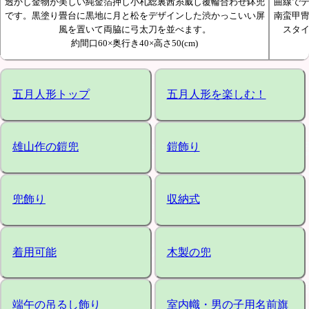
透かし金物が美しい純金箔押し小札総裏茜糸威し覆輪合わせ鉢兜
曲線で
です。黒塗り畳台に黒地に月と松をデザインした渋かっこいい屏
南蛮甲
風を置いて両脇に弓太刀を並べます。
スタ
約間口60×奥行き40×高さ50(cm)
五月人形トップ
五月人形を楽しむ！
雄山作の鎧兜
鎧飾り
兜飾り
収納式
着用可能
木製の兜
端午の吊るし飾り
室内幟・男の子用名前旗