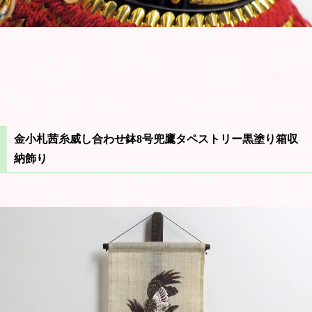
金小札茜糸威し合わせ鉢8号兜鷹タペストリー黒塗り箱収
納飾り