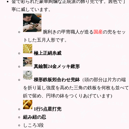
金で彩られた豪華絢爛な正統派の飾り兜です。茜色で丁
寧に威しています。
腕利きの甲冑職人が造る
国産
の兜をセッ
トした五月人形です。
極上正絹糸威
真鍮製24金メッキ鍬形
梯形鉄板矧合わせ兜鉢
（頭の部分は片方の端
を折り返し強度を高めた三角の鉄板を何枚も並べて
鋲で留め、円球の鉢をつくりあげています)
1行5点星打兜
組み紐の忍
しころ3段