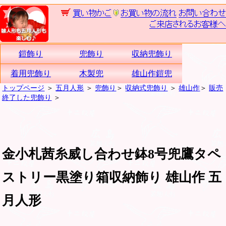
鎧飾り
兜飾り
収納兜飾り
着用兜飾り
木製兜
雄山作鎧兜
トップページ
＞
五月人形
＞
兜飾り
＞
収納式兜飾り
＞
雄山作
＞
販売
終了した兜飾り
＞
金小札茜糸威し合わせ鉢8号兜鷹タペ
ストリー黒塗り箱収納飾り 雄山作 五
月人形