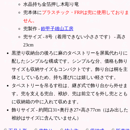
水晶持ち金箔押し木彫り竜
兜本体に
プラスチック・FRPは兜に使用しておりま
せん。
兜製作 -
鈴甲子雄山工房
兜サイズ - 8号（着用できない小ささです） - 高さ
23cm
黒塗り収納台の後ろに麻のタペストリーを屏風代わりに
配したシンプルな構成です。シンプルな分、価格も飾り
サイズも収納サイズもコンパクトです。飾り台は桐を主
体としているため、持ち運びには嬉しい軽さです。
タペストリーを吊るす柱は、継ぎ式で飾り台から外せま
す。兜を支える兜台、袱紗、兜は前立てを外し兜ととも
に収納箱の中に入れて収めます。
飾りサイズ - 約間口31×奥行き27×高さ77cm（はみ出した
袱紗はサイズに含んでいません）