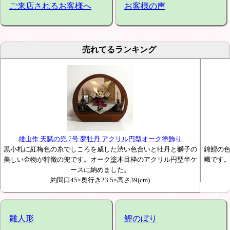
ご来店されるお客様へ
お客様の声
売れてるランキング
雄山作 天賦の兜 7号 夢牡丹 アクリル円型オーク塗飾り
黒小札に紅梅色の糸でしころを威した渋い色合いと牡丹と獅子の
錦鯉の
美しい金物が特徴の兜です。オーク塗木目枠のアクリル円型半ケ
幟です
ースに納めました。
約間口45×奥行き23.5×高さ39(cm)
雛人形
鯉のぼり