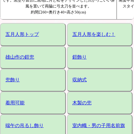
です。黒塗り畳台に黒地に月と松をデザインした渋かっこいい屏
南蛮甲
風を置いて両脇に弓太刀を並べます。
スタ
約間口60×奥行き40×高さ50(cm)
五月人形トップ
五月人形を楽しむ！
雄山作の鎧兜
鎧飾り
兜飾り
収納式
着用可能
木製の兜
端午の吊るし飾り
室内幟・男の子用名前旗