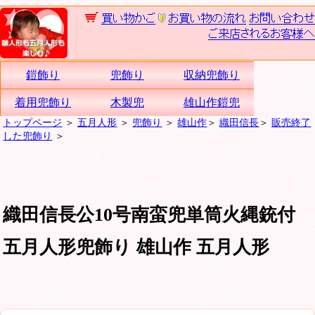
鎧飾り
兜飾り
収納兜飾り
着用兜飾り
木製兜
雄山作鎧兜
トップページ
＞
五月人形
＞
兜飾り
＞
雄山作
＞
織田信長
＞
販売終了
した兜飾り
＞
織田信長公10号南蛮兜単筒火縄銃付
五月人形兜飾り 雄山作 五月人形