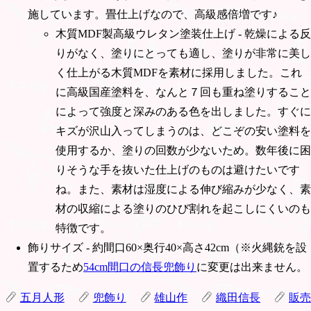
施しています。畳仕上げなので、高級感倍増です♪
木質MDF製高級ウレタン塗装仕上げ - 乾燥による反
りがなく、塗りにとっても適し、塗りが非常に美し
く仕上がる木質MDFを素材に採用しました。これ
に高級国産塗料を、なんと７回も重ね塗りすること
によって強度と深みのある色を出しました。すぐに
キズが沢山入ってしまうのは、どこぞの安い塗料を
使用するか、塗りの回数が少ないため。数年後に困
りそうな手を抜いた仕上げのものは避けたいです
ね。また、素材は湿度による伸び縮みが少なく、素
材の収縮による塗りのひび割れを起こしにくいのも
特徴です。
飾りサイズ - 約間口60×奥行40×高さ42cm（※火縄銃を設
置するため
54cm間口の信長兜飾り
に変更は出来ません。
五月人形
兜飾り
雄山作
織田信長
販売