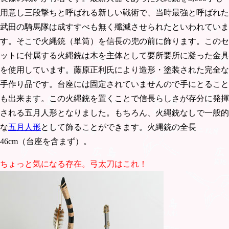
用意し三段撃ちと呼ばれる新しい戦術で、当時最強と呼ばれた
武田の騎馬隊は成すすべも無く殲滅させられたといわれていま
す。そこで火縄銃（単筒）を信長の兜の前に飾ります。このセ
ットに付属する火縄銃は木を主体として要所要所に凝った金具
を使用しています。藤原正利氏により造形・塗装された完全な
手作り品です。台座には固定されていませんので手にとること
も出来ます。この火縄銃を置くことで信長らしさが存分に発揮
される五月人形となりました。もちろん、火縄銃なしで一般的
な
五月人形
として飾ることができます。火縄銃の全長
46cm（台座を含まず）。
ちょっと気になる存在。弓太刀はこれ！