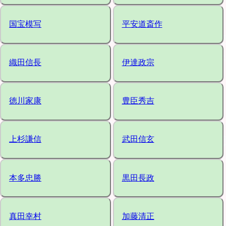
国宝模写
平安道斎作
織田信長
伊達政宗
徳川家康
豊臣秀吉
上杉謙信
武田信玄
本多忠勝
黒田長政
真田幸村
加藤清正