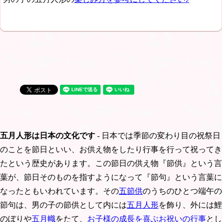
五月人形は日本の文化です
- 日本では季節の変わり目の祝祭日
のことを節日といい、お供え物をしたり行事を行って祝ってき
たという歴史があります。この節日の供え物『節供』という言
葉が、節日そのものを指すようになって『節句』という言葉に
なったともいわれています。その
五節供
のうちのひとつ端午の
節句は、男の子の節供として内には
五月人形
を飾り、外には鯉
のぼりや
五月幟
をたて、
お子様の成長を喜ぶお祝いの行事
とし