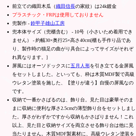
前立ての織田木瓜（
織田信長
の家紋）は24k鍍金
プラスチック・FRPは使用しておりません
兜製作 -
鈴甲子雄山工房
兜本体サイズ（兜櫃含む） - 10号（小さいため着用でき
ません） - 約幅30×奥行25×高さ40cm[櫃も手作り品であ
り、製作時の猫足の曲がり具合によってサイズがそれぞ
れ異なります。]
屏風にはオーソドックスに
五月人形
を引き立てる金屏風
をセットしました。といっても、枠は木質MDF製で高級
ウレタン塗装を施した、【塗りが違う】自慢の屏風なの
です。
収納で一番かさばるのは、飾り台。見た目は豪華そのま
まに収納に便利な厚さ2.5cmの薄型飾り台をセットしまし
た。厚さがわずかですから収納もかさばりません！これ
以上、見た目と収納サイズを両立させる飾り台は他に見
当たりません。木質MDF製素材に、高級ウレタン塗装を