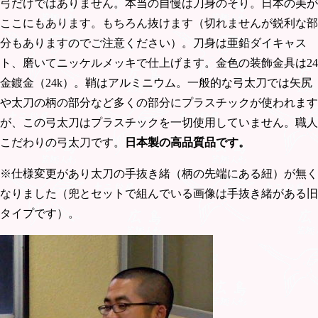
弓だけではありません。本当の自慢は刀身のそり。日本の美が
ここにもあります。もちろん抜けます（切れませんが鋭利な部
分もありますのでご注意ください）。刀身は亜鉛ダイキャス
ト、磨いてニッケルメッキで仕上げます。金色の装飾金具は24
金鍍金（24k）。鞘はアルミニウム。一般的な弓太刀では矢尻
や太刀の柄の部分など多くの部分にプラスチックが使われます
が、この弓太刀はプラスチックを一切使用していません。職人
こだわりの弓太刀です。
日本製の高品質品
です。
※仕様変更があり太刀の手抜き緒（柄の先端にある紐）が無く
なりました（兜とセットで組んでいる画像は手抜き緒がある旧
タイプです）。