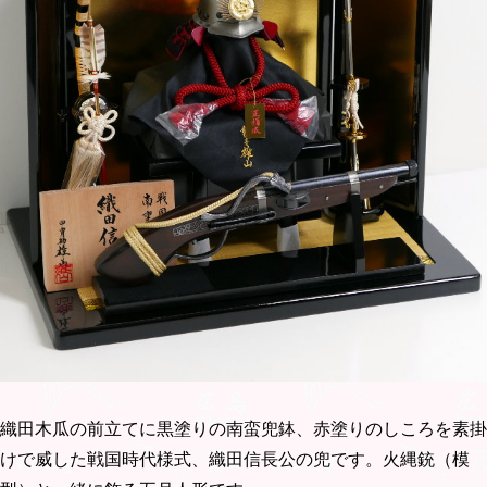
織田木瓜の前立てに黒塗りの南蛮兜鉢、赤塗りのしころを素掛
けで威した戦国時代様式、織田信長公の兜です。火縄銃（模