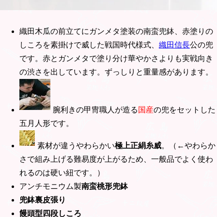
織田木瓜の前立てにガンメタ塗装の南蛮兜鉢、赤塗りの
しころを素掛けで威した戦国時代様式、
織田信長
公の兜
です。赤とガンメタで塗り分け華やかさよりも実戦向き
の渋さを出しています。ずっしりと重量感があります。
腕利きの甲冑職人が造る
国産
の兜をセットした
五月人形です。
素材が違うやわらかい
極上正絹糸威
。（←やわらか
さで組み上げる難易度が上がるため、一般品でよく使わ
れるのは硬い紐です。）
アンチモニウム製
南蛮桃形兜鉢
兜鉢裏皮張り
饅頭型四段しころ