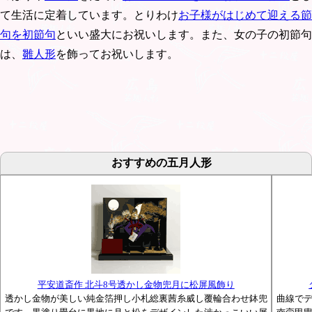
て生活に定着しています。とりわけ
お子様がはじめて迎える節
句を初節句
といい盛大にお祝いします。また、女の子の初節句
は、
雛人形
を飾ってお祝いします。
おすすめの五月人形
平安道斎作 北斗8号透かし金物兜月に松屏風飾り
透かし金物が美しい純金箔押し小札総裏茜糸威し覆輪合わせ鉢兜
曲線で