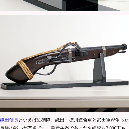
織田信長
といえば鉄砲隊。織田・徳川連合軍と武田軍が争った
長篠の戦いが有名です。最新兵器であった火縄銃を3,000丁も