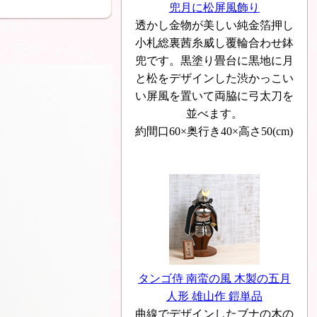
兜月に松屏風飾り
透かし金物が美しい純金箔押し
小札総裏茜糸威し覆輪合わせ鉢
兜です。黒塗り畳台に黒地に月
と松をデザインした渋かっこい
い屏風を置いて両脇に弓太刀を
並べます。
約間口60×奥行き40×高さ50(cm)
タンゴ侍 南蛮の風 木製の五月
人形 雄山作 鎧単品
曲線でデザインしたブナの木の