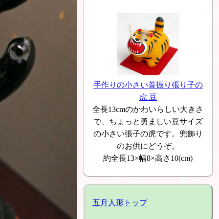
手作りの小さい首振り張り子の
虎 豆
全長13cmのかわいらしい大きさ
で、ちょっと勇ましい豆サイズ
の小さい張子の虎です。兜飾り
のお供にどうぞ。
約全長13×幅8×高さ10(cm)
五月人形トップ