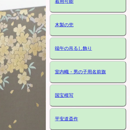
着用可能
木製の兜
端午の吊るし飾り
室内幟・男の子用名前旗
国宝模写
平安道斎作