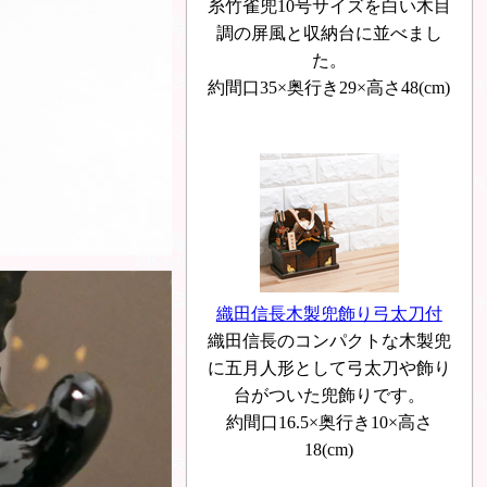
糸竹雀兜10号サイズを白い木目
調の屏風と収納台に並べまし
た。
約間口35×奥行き29×高さ48(cm)
織田信長木製兜飾り弓太刀付
織田信長のコンパクトな木製兜
に五月人形として弓太刀や飾り
台がついた兜飾りです。
約間口16.5×奥行き10×高さ
18(cm)