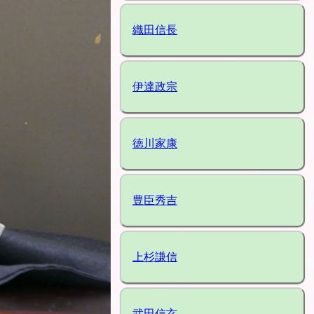
織田信長
伊達政宗
徳川家康
豊臣秀吉
上杉謙信
武田信玄