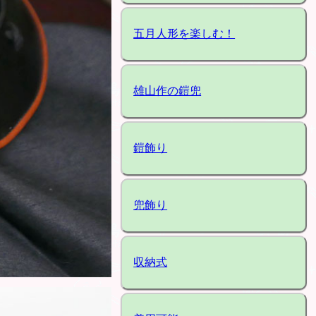
五月人形を楽しむ！
雄山作の鎧兜
鎧飾り
兜飾り
収納式