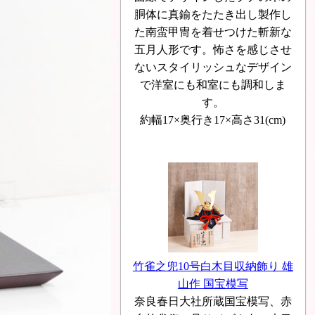
胴体に真鍮をたたき出し製作し
た南蛮甲冑を着せつけた斬新な
五月人形です。怖さを感じさせ
ないスタイリッシュなデザイン
で洋室にも和室にも調和しま
す。
約幅17×奥行き17×高さ31(cm)
竹雀之兜10号白木目収納飾り 雄
山作 国宝模写
奈良春日大社所蔵国宝模写、赤