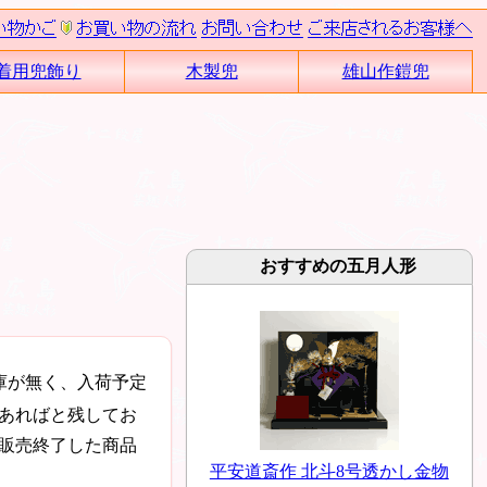
着用兜飾り
木製兜
雄山作鎧兜
おすすめの五月人形
庫が無く、入荷予定
あればと残してお
販売終了した商品
平安道斎作 北斗8号透かし金物