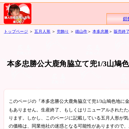
鎧
トップページ
＞
五月人形
＞
兜飾り
＞
雄山作
＞
本多忠勝
＞
販売終
本多忠勝公大鹿角脇立て兜1/3山鳩
このページの『本多忠勝公大鹿角脇立て兜1/3山鳩色地に
もありません。生産終了、もしくはリニューアルされたた
ります。しかし、このページに記載している五月人形が気
の価格は、同業他社の迷惑となる可能性がありますので、