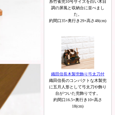
糸竹雀兜10号サイズを白い木目
調の屏風と収納台に並べまし
た。
約間口35×奥行き29×高さ48(cm)
織田信長木製兜飾り弓太刀付
織田信長のコンパクトな木製兜
に五月人形として弓太刀や飾り
台がついた兜飾りです。
約間口16.5×奥行き10×高さ
18(cm)