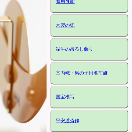
着用可能
木製の兜
端午の吊るし飾り
室内幟・男の子用名前旗
国宝模写
平安道斎作