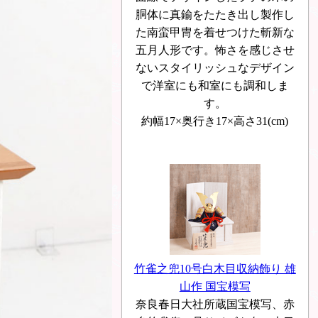
胴体に真鍮をたたき出し製作し
た南蛮甲冑を着せつけた斬新な
五月人形です。怖さを感じさせ
ないスタイリッシュなデザイン
で洋室にも和室にも調和しま
す。
約幅17×奥行き17×高さ31(cm)
竹雀之兜10号白木目収納飾り 雄
山作 国宝模写
奈良春日大社所蔵国宝模写、赤