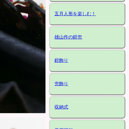
五月人形を楽しむ！
雄山作の鎧兜
鎧飾り
兜飾り
収納式