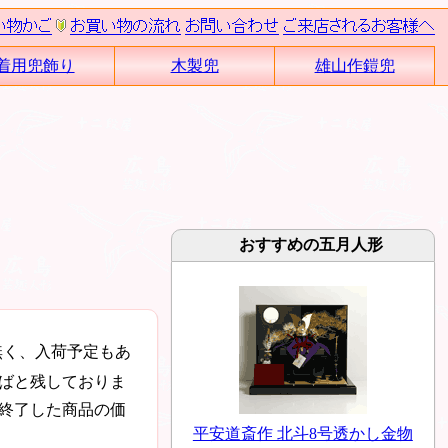
着用兜飾り
木製兜
雄山作鎧兜
おすすめの五月人形
無く、入荷予定もあ
ばと残しておりま
終了した商品の価
平安道斎作 北斗8号透かし金物