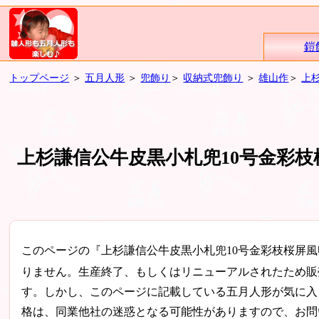
鎧
トップページ
＞
五月人形
＞
兜飾り
＞
収納式兜飾り
＞
雄山作
＞
上
上杉謙信公牛皮黒小札兜10号金彩枝
このページの『上杉謙信公牛皮黒小札兜10号金彩枝桜屏
りません。生産終了、もしくはリニューアルされたため販
す。しかし、このページに記載している五月人形が気に入
格は、同業他社の迷惑となる可能性がありますので、お問