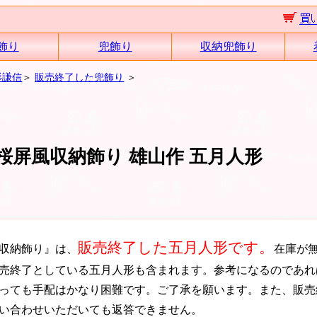
飾り
兜飾り
収納兜飾り
杉謙信
＞
販売終了した兜飾り
＞
桜屏風収納飾り 雄山作 五月人形
販売終了した五月人形です。
風収納飾り』は、
在庫が
売終了としている五月人形も含まれます。参考になるのであれ
っても手配はかなり困難です。ご了承を願います。また、販売
い合わせいただいても返答できません。