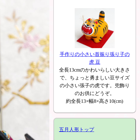
手作りの小さい首振り張り子の
虎 豆
全長13cmのかわいらしい大きさ
で、ちょっと勇ましい豆サイズ
の小さい張子の虎です。兜飾り
のお供にどうぞ。
約全長13×幅8×高さ10(cm)
五月人形トップ