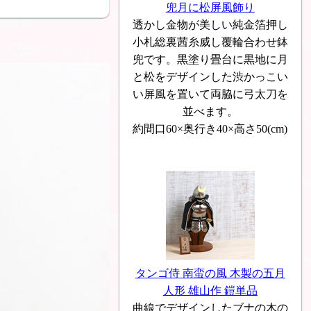
兜月に松屏風飾り
透かし金物が美しい純金箔押し
小札総裏茜糸威し覆輪合わせ鉢
兜です。黒塗り畳台に黒地に月
と松をデザインした渋かっこい
い屏風を置いて両脇に弓太刀を
並べます。
約間口60×奥行き40×高さ50(cm)
タンゴ侍 南蛮の風 木製の五月
人形 雄山作 鎧単品
曲線でデザインしたブナの木の