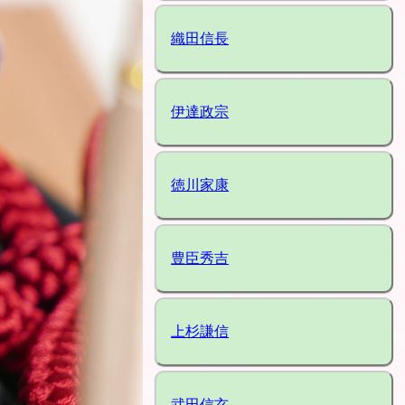
織田信長
伊達政宗
徳川家康
豊臣秀吉
上杉謙信
武田信玄