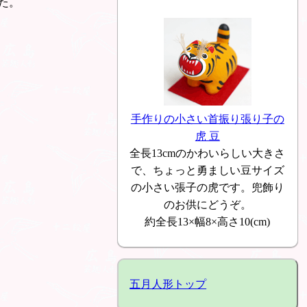
た。
手作りの小さい首振り張り子の
虎 豆
全長13cmのかわいらしい大きさ
で、ちょっと勇ましい豆サイズ
の小さい張子の虎です。兜飾り
のお供にどうぞ。
約全長13×幅8×高さ10(cm)
五月人形トップ