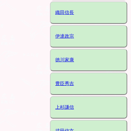
織田信長
伊達政宗
徳川家康
豊臣秀吉
上杉謙信
武田信玄