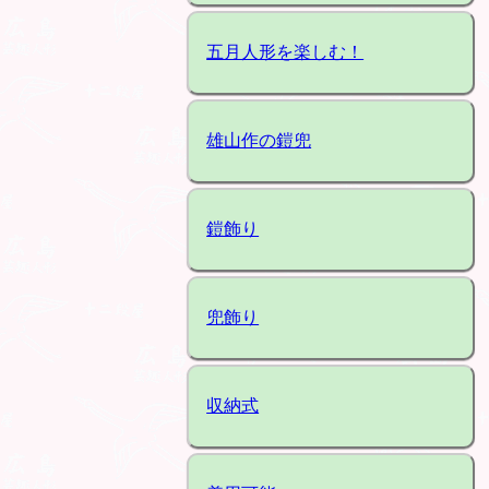
五月人形を楽しむ！
雄山作の鎧兜
鎧飾り
兜飾り
収納式