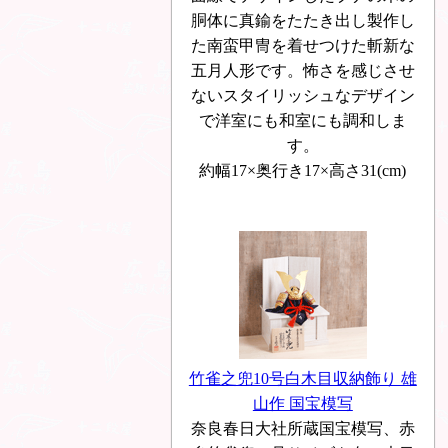
胴体に真鍮をたたき出し製作し
た南蛮甲冑を着せつけた斬新な
五月人形です。怖さを感じさせ
ないスタイリッシュなデザイン
で洋室にも和室にも調和しま
す。
約幅17×奥行き17×高さ31(cm)
竹雀之兜10号白木目収納飾り 雄
山作 国宝模写
奈良春日大社所蔵国宝模写、赤