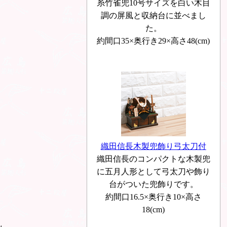
糸竹雀兜10号サイズを白い木目
調の屏風と収納台に並べまし
た。
約間口35×奥行き29×高さ48(cm)
織田信長木製兜飾り弓太刀付
織田信長のコンパクトな木製兜
に五月人形として弓太刀や飾り
台がついた兜飾りです。
約間口16.5×奥行き10×高さ
18(cm)