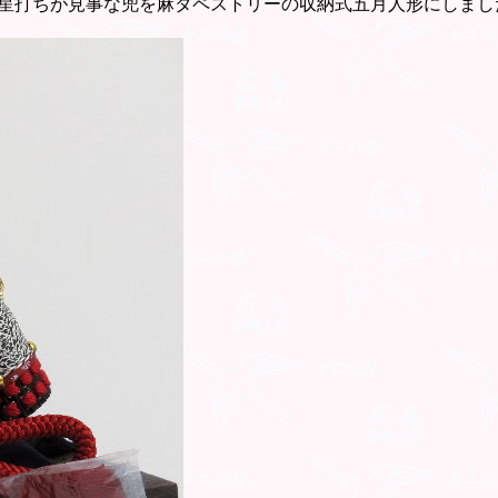
星打ちが見事な兜を麻タペストリーの収納式五月人形にしまし