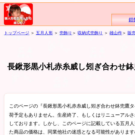
鎧
トップページ
＞
五月人形
＞
兜飾り
＞
収納式兜飾り
＞
雄山作
＞
販
長鍬形黒小札赤糸威し矧ぎ合わせ鉢
このページの『長鍬形黒小札赤糸威し矧ぎ合わせ鉢兜鷹タ
荷予定もありません。生産終了、もしくはリニューアルさ
しております。しかし、このページに記載している五月人
た商品の価格は、同業他社の迷惑となる可能性があります