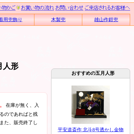
着用兜飾り
木製兜
雄山作鎧兜
月人形
おすすめの五月人形
。
在庫が無く、入
るのであればと残
また、販売終了し
平安道斎作 北斗8号透かし金物