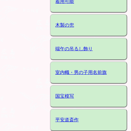
着用可能
木製の兜
端午の吊るし飾り
室内幟・男の子用名前旗
国宝模写
平安道斎作