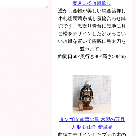
兜月に松屏風飾り
透かし金物が美しい純金箔押し
小札総裏茜糸威し覆輪合わせ鉢
兜です。黒塗り畳台に黒地に月
と松をデザインした渋かっこい
い屏風を置いて両脇に弓太刀を
並べます。
約間口60×奥行き40×高さ50(cm)
タンゴ侍 南蛮の風 木製の五月
人形 雄山作 鎧単品
曲線でデザインしたブナの木の