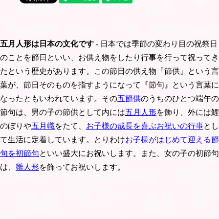
五月人形は日本の文化です
- 日本では季節の変わり目の祝祭日
のことを節日といい、お供え物をしたり行事を行って祝ってき
たという歴史があります。この節日の供え物『節供』という言
葉が、節日そのものを指すようになって『節句』という言葉に
なったともいわれています。その
五節供
のうちのひとつ端午の
節句は、男の子の節供として内には
五月人形
を飾り、外には鯉
のぼりや
五月幟
をたて、
お子様の成長を喜ぶお祝いの行事
とし
て生活に定着しています。とりわけ
お子様がはじめて迎える節
句を初節句
といい盛大にお祝いします。また、女の子の初節句
は、
雛人形
を飾ってお祝いします。