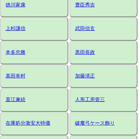
徳川家康
豊臣秀吉
上杉謙信
武田信玄
本多忠勝
黒田長政
真田幸村
加藤清正
直江兼続
人形工房壹三
在庫処分激安大特価
破魔弓ケース飾り