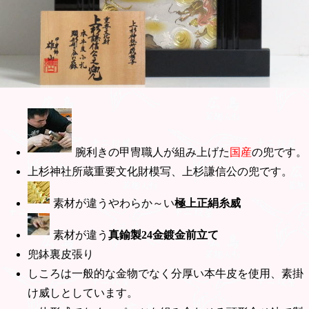
腕利きの甲冑職人が組み上げた
国産
の兜です。
上杉神社所蔵重要文化財模写、上杉謙信公の兜です。
素材が違うやわらか～い
極上正絹糸威
素材が違う
真鍮製24金鍍金前立て
兜鉢裏皮張り
しころは一般的な金物でなく分厚い本牛皮を使用、素掛
け威しとしています。