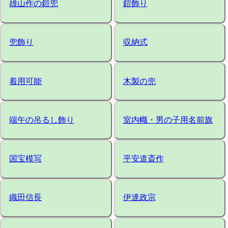
雄山作の鎧兜
鎧飾り
兜飾り
収納式
着用可能
木製の兜
端午の吊るし飾り
室内幟・男の子用名前旗
国宝模写
平安道斎作
織田信長
伊達政宗