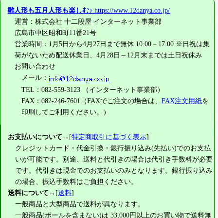
雛人形も五月人形も楽しむ♪
https://www.12danya.co.jp/
運営：株式会社 十二段屋 インターネット事業部
広島市中区昭和町11番21号
営業時間：1月5日から4月27日まで無休 10:00－17:00 ※日祝は集
荷がないため配送休業日、4月28日～12月末までは土日祝休み
お問い合わせ
メール：
TEL：082-559-3123 （インターネット事業部）
FAX：082-246-7601（FAXでご注文の場合は、
FAX注文用紙
を
印刷してご利用ください。）
お支払いについて
→[
特定商取引に基づく表示
]
クレジットカード・代金引換・銀行振り込み(先払い)でのお支払
いが可能です。別途、送料と代引きの場合は代引き手数料が必要
です。代引きは現金でのお支払いのみとなります。銀行振り込み
の場合、振込手数料はご負担ください。
送料について
→[
送料
]
一般商品と大型商品で送料が異なります。
一般商品(ポールを含まない)は
33,000円
以上のお買い物で送料無