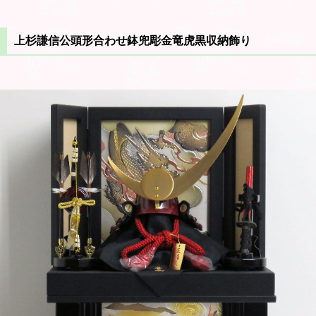
上杉謙信公頭形合わせ鉢兜彫金竜虎黒収納飾り