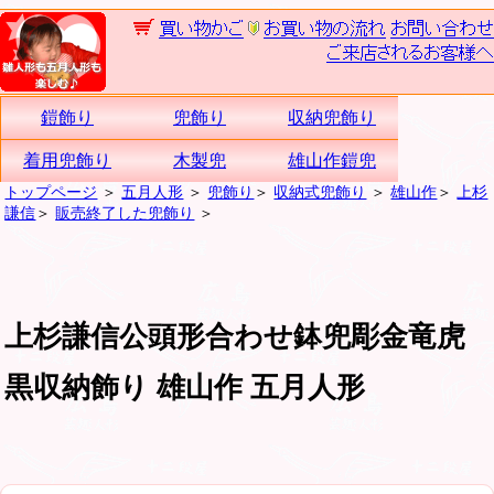
鎧飾り
兜飾り
収納兜飾り
着用兜飾り
木製兜
雄山作鎧兜
トップページ
＞
五月人形
＞
兜飾り
＞
収納式兜飾り
＞
雄山作
＞
上杉
謙信
＞
販売終了した兜飾り
＞
上杉謙信公頭形合わせ鉢兜彫金竜虎
黒収納飾り 雄山作 五月人形