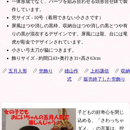
一体形成でなく、パーツを組み合わせる頭形合せ鉢で製
作しています。
兜サイズ - 10号（着用できない小ささです）
屏風はつや消しの黒枠、収納台はつや消しの黒とつや有
りの黒が混在するデザインです。屏風には龍、台には竜
虎が彫金でデザインされています。
小さい弓太刀が脇につきます。
飾りサイズ - 約間口43×奥行き31×高さ63cm
五月人形
兜飾り
雄山作
上杉謙信
収納
式
販売終了した兜飾り
子どもの好奇心を閉じ
込める、「さわっちゃ
ダメ。」の言葉は、控