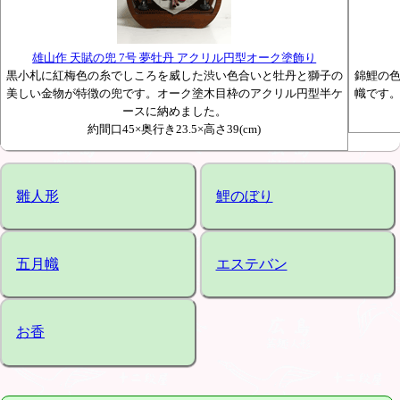
雄山作 天賦の兜 7号 夢牡丹 アクリル円型オーク塗飾り
黒小札に紅梅色の糸でしころを威した渋い色合いと牡丹と獅子の
錦鯉の
美しい金物が特徴の兜です。オーク塗木目枠のアクリル円型半ケ
幟です
ースに納めました。
約間口45×奥行き23.5×高さ39(cm)
雛人形
鯉のぼり
五月幟
エステバン
お香