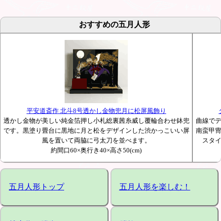
おすすめの五月人形
平安道斎作 北斗8号透かし金物兜月に松屏風飾り
透かし金物が美しい純金箔押し小札総裏茜糸威し覆輪合わせ鉢兜
曲線で
です。黒塗り畳台に黒地に月と松をデザインした渋かっこいい屏
南蛮甲
風を置いて両脇に弓太刀を並べます。
スタ
約間口60×奥行き40×高さ50(cm)
五月人形トップ
五月人形を楽しむ！