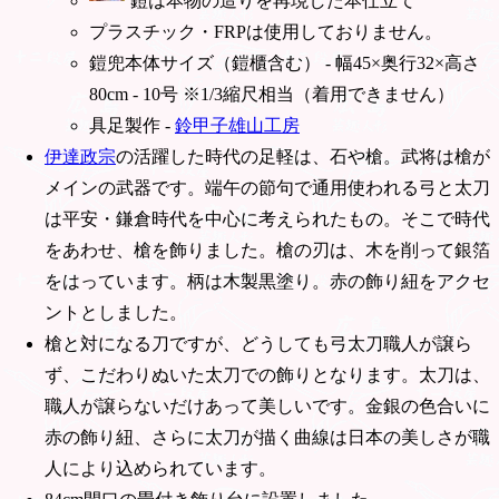
鎧は本物の造りを再現した本仕立て
プラスチック・FRPは使用しておりません。
鎧兜本体サイズ（鎧櫃含む） - 幅45×奥行32×高さ
80cm - 10号 ※1/3縮尺相当（着用できません）
具足製作 -
鈴甲子雄山工房
伊達政宗
の活躍した時代の足軽は、石や槍。武将は槍が
メインの武器です。端午の節句で通用使われる弓と太刀
は平安・鎌倉時代を中心に考えられたもの。そこで時代
をあわせ、槍を飾りました。槍の刃は、木を削って銀箔
をはっています。柄は木製黒塗り。赤の飾り紐をアクセ
ントとしました。
槍と対になる刀ですが、どうしても弓太刀職人が譲ら
ず、こだわりぬいた太刀での飾りとなります。太刀は、
職人が譲らないだけあって美しいです。金銀の色合いに
赤の飾り紐、さらに太刀が描く曲線は日本の美しさが職
人により込められています。