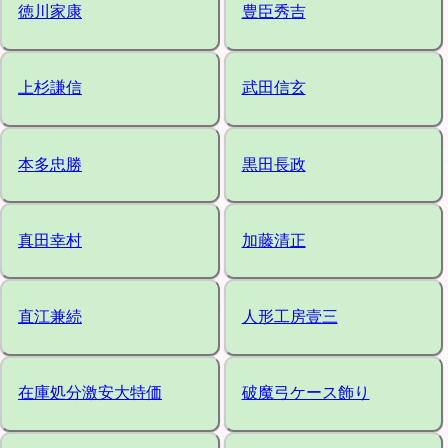
徳川家康
豊臣秀吉
上杉謙信
武田信玄
本多忠勝
黒田長政
真田幸村
加藤清正
直江兼続
人形工房壹三
在庫処分激安大特価
破魔弓ケース飾り