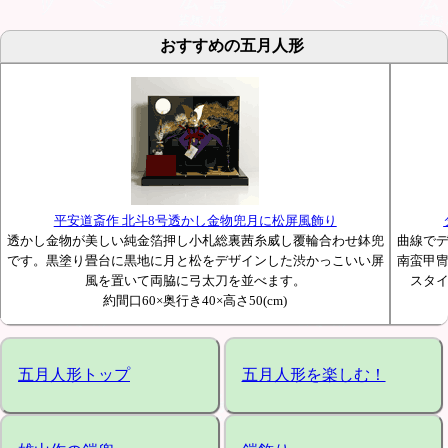
おすすめの五月人形
平安道斎作 北斗8号透かし金物兜月に松屏風飾り
透かし金物が美しい純金箔押し小札総裏茜糸威し覆輪合わせ鉢兜
曲線で
です。黒塗り畳台に黒地に月と松をデザインした渋かっこいい屏
南蛮甲
風を置いて両脇に弓太刀を並べます。
スタ
約間口60×奥行き40×高さ50(cm)
五月人形トップ
五月人形を楽しむ！