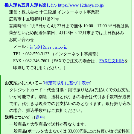
雛人形も五月人形も楽しむ♪
https://www.12danya.co.jp/
運営：株式会社 十二段屋 インターネット事業部
広島市中区昭和町11番21号
営業時間：1月5日から4月27日まで無休 10:00－17:00 ※日祝は集
荷がないため配送休業日、4月28日～12月末までは土日祝休み
お問い合わせ
メール：
TEL：082-559-3123 （インターネット事業部）
FAX：082-246-7601（FAXでご注文の場合は、
FAX注文用紙
を
印刷してご利用ください。）
お支払いについて
→[
特定商取引に基づく表示
]
クレジットカード・代金引換・銀行振り込み(先払い)でのお支払
いが可能です。別途、送料と代引きの場合は代引き手数料が必要
です。代引きは現金でのお支払いのみとなります。銀行振り込み
の場合、振込手数料はご負担ください。
送料について
→[
送料
]
一般商品と大型商品で送料が異なります。
一般商品(ポールを含まない)は
33,000円
以上のお買い物で送料無