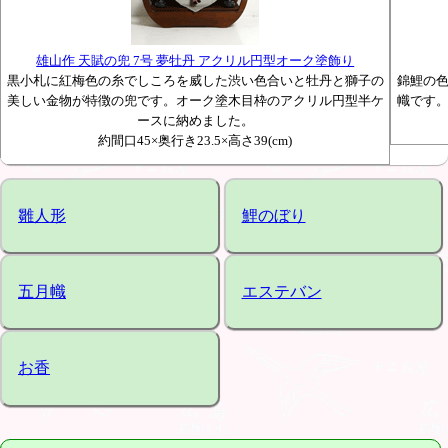
雄山作 天賦の兜 7号 夢牡丹 アクリル円型オーク塗飾り
黒小札に紅梅色の糸でしころを威した渋い色合いと牡丹と獅子の
錦鯉の
美しい金物が特徴の兜です。オーク塗木目枠のアクリル円型半ケ
幟です
ースに納めました。
約間口45×奥行き23.5×高さ39(cm)
雛人形
鯉のぼり
五月幟
エステバン
お香