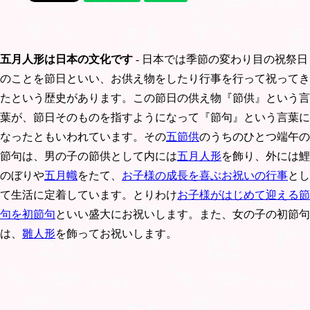
五月人形は日本の文化です
- 日本では季節の変わり目の祝祭日
のことを節日といい、お供え物をしたり行事を行って祝ってき
たという歴史があります。この節日の供え物『節供』という言
葉が、節日そのものを指すようになって『節句』という言葉に
なったともいわれています。その
五節供
のうちのひとつ端午の
節句は、男の子の節供として内には
五月人形
を飾り、外には鯉
のぼりや
五月幟
をたて、
お子様の成長を喜ぶお祝いの行事
とし
て生活に定着しています。とりわけ
お子様がはじめて迎える節
句を初節句
といい盛大にお祝いします。また、女の子の初節句
は、
雛人形
を飾ってお祝いします。