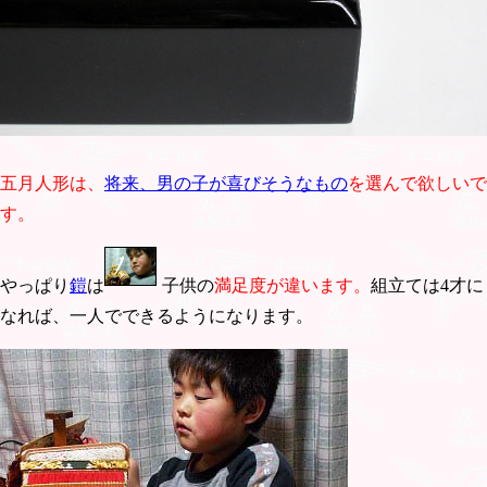
五月人形は、
将来、男の子が喜びそうなもの
を選んで欲しいで
す。
やっぱり
鎧
は
子供の
満足度が違います。
組立ては4才に
なれば、一人でできるようになります。