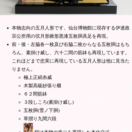
本物志向の五月人形です。仙台博物館に現存する伊達政
宗公所用の弦月形鍬形黒漆五枚胴具足を再現。
前・後・左脇各一枚及び右脇二枚からなる五枚胴はもち
ろん、素掛け威し、六十二間の筋鉢も再現しています。
これほどまで忠実に再現している五月人形は他に見当た
りません。
極上正絹糸威
木製高級紗張り櫃
６２間筋鉢
３段しころ(素掛け威し)
五枚胴(雪ノ下胴)
草摺り九間六段