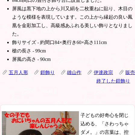
84cm間口の畳付き飾り台に設置しました。
屏風は黒下地の上から川又絹を二枚重ねに貼り、木目の
ような模様を表現しています。この上から縁起の良い鳳
凰を金彩加工し、高級感あふれる美しい飾りとなりまし
た。
飾りサイズ - 約間口84×奥行き60×高さ111cm
槍の長さ - 99cm
屏風の高さ - 90cm
五月人形
鎧飾り
雄山作
伊達政宗
販売
終了した鎧飾り
子どもの好奇心を閉じ
込める、「さわっちゃ
ダメ。」の言葉は、控