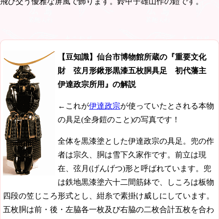
飛び交う優雅な屏風で飾ります。鈴甲子雄山作の鎧です。
【豆知識】仙台市博物館所蔵の『重要文化
財 弦月形鍬形黒漆五枚胴具足 初代藩主
伊達政宗所用』の解説
←これが
伊達政宗
が使っていたとされる本物
の具足(全身鎧のこと)の写真です！
全体を黒漆塗とした伊達政宗の具足。兜の作
者は宗久、胴は雪下久家作です。前立は現
在、弦月(げんげつ)形と呼ばれています。兜
は鉄地黒漆塗六十二間筋鉢で、しころは板物
四段の笠じころ形式とし、紺糸で素掛け威しにしています。
五枚胴は前・後・左脇各一枚及び右脇の二枚合計五枚を合わ