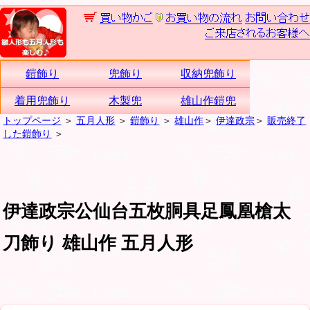
鎧飾り
兜飾り
収納兜飾り
着用兜飾り
木製兜
雄山作鎧兜
トップページ
＞
五月人形
＞
鎧飾り
＞
雄山作
＞
伊達政宗
＞
販売終了
した鎧飾り
＞
伊達政宗公仙台五枚胴具足鳳凰槍太
刀飾り 雄山作 五月人形