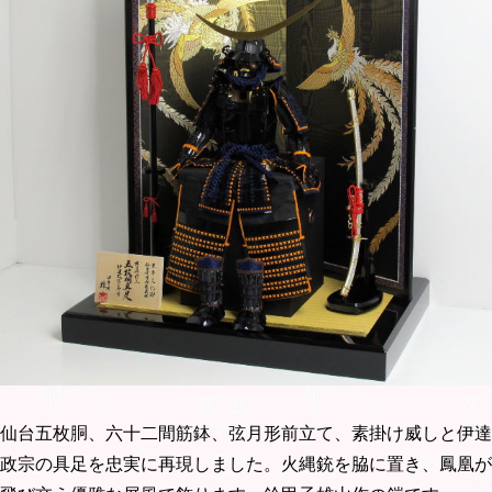
仙台五枚胴、六十二間筋鉢、弦月形前立て、素掛け威しと伊達
政宗の具足を忠実に再現しました。火縄銃を脇に置き、鳳凰が