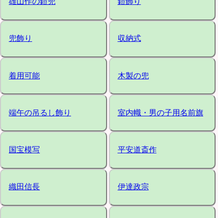
雄山作の鎧兜
鎧飾り
兜飾り
収納式
着用可能
木製の兜
端午の吊るし飾り
室内幟・男の子用名前旗
国宝模写
平安道斎作
織田信長
伊達政宗