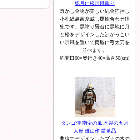
兜月に松屏風飾り
透かし金物が美しい純金箔押し
小札総裏茜糸威し覆輪合わせ鉢
兜です。黒塗り畳台に黒地に月
と松をデザインした渋かっこい
い屏風を置いて両脇に弓太刀を
並べます。
約間口60×奥行き40×高さ50(cm)
タンゴ侍 南蛮の風 木製の五月
人形 雄山作 鎧単品
曲線でデザインしたブナの木の