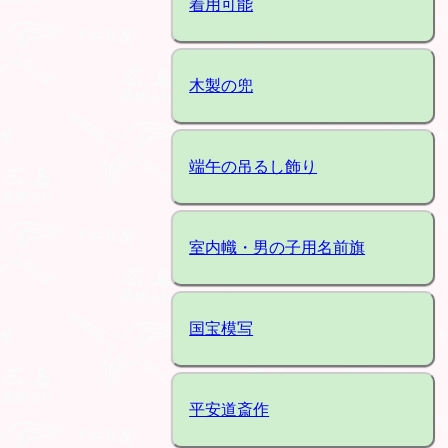
着用可能
木製の兜
端午の吊るし飾り
室内幟・男の子用名前旗
国宝模写
平安道斎作