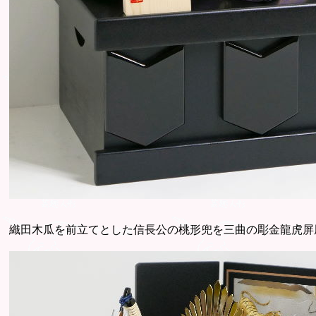
織田木瓜を前立てとした信長公の桃形兜を三曲の彫金龍虎屏