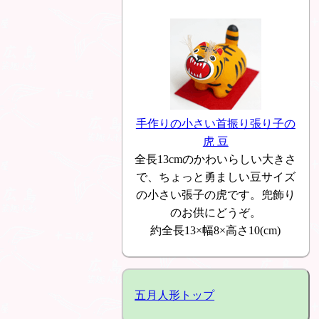
手作りの小さい首振り張り子の
虎 豆
全長13cmのかわいらしい大きさ
で、ちょっと勇ましい豆サイズ
の小さい張子の虎です。兜飾り
のお供にどうぞ。
約全長13×幅8×高さ10(cm)
五月人形トップ