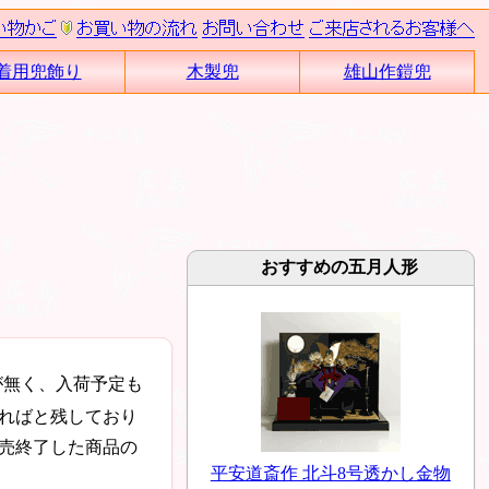
着用兜飾り
木製兜
雄山作鎧兜
おすすめの五月人形
が無く、入荷予定も
ればと残しており
売終了した商品の
平安道斎作 北斗8号透かし金物