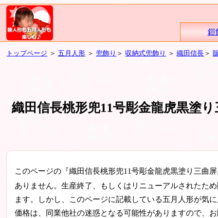
鎧
トップページ
＞
五月人形
＞
兜飾り
＞
収納式兜飾り
＞
織田信長
＞
織田信長桃形兜11号彫金龍虎黒塗り
このページの『織田信長桃形兜11号彫金龍虎黒塗り三曲
ありません。生産終了、もしくはリニューアルされたため
ます。しかし、このページに記載している五月人形が気に
価格は、同業他社の迷惑となる可能性がありますので、お