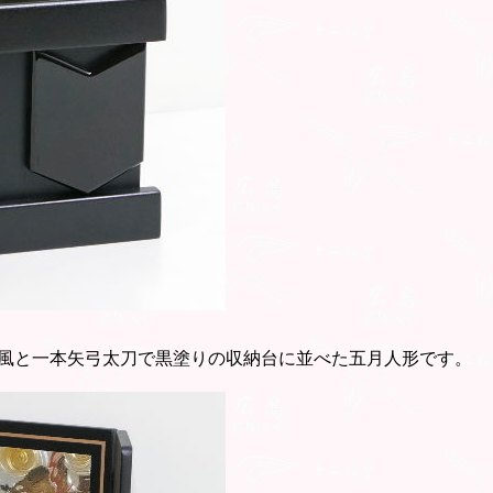
風と一本矢弓太刀で黒塗りの収納台に並べた五月人形です。