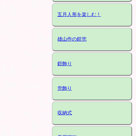
五月人形を楽しむ！
雄山作の鎧兜
鎧飾り
兜飾り
収納式