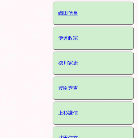
織田信長
伊達政宗
徳川家康
豊臣秀吉
上杉謙信
武田信玄