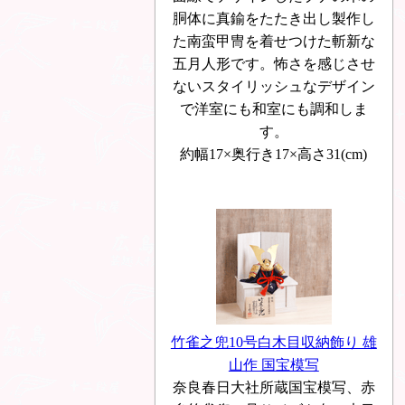
胴体に真鍮をたたき出し製作し
た南蛮甲冑を着せつけた斬新な
五月人形です。怖さを感じさせ
ないスタイリッシュなデザイン
で洋室にも和室にも調和しま
す。
約幅17×奥行き17×高さ31(cm)
竹雀之兜10号白木目収納飾り 雄
山作 国宝模写
奈良春日大社所蔵国宝模写、赤