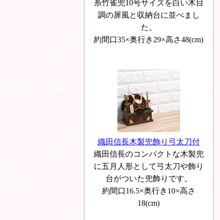
糸竹雀兜10号サイズを白い木目
調の屏風と収納台に並べまし
た。
約間口35×奥行き29×高さ48(cm)
織田信長木製兜飾り弓太刀付
織田信長のコンパクトな木製兜
に五月人形として弓太刀や飾り
台がついた兜飾りです。
約間口16.5×奥行き10×高さ
18(cm)