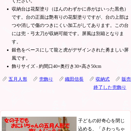
ください。
収納台は花梨塗り（ほんのわずかに赤がはいった黒色）
です。台の正面は艶有りの花梨塗りですが、台の上部は
つや消しで傷のつきにくい加工がしてあります。この台
には兜・弓太刀が収納可能です。屏風は別箱となりま
す。
銀色をベースにして龍と虎がデザインされた勇ましい屏
風です。
飾りサイズ - 約間口40×奥行き30×高さ50cm
五月人形
兜飾り
織田信長
収納式
販売
終了した兜飾り
子どもの好奇心を閉じ
込める、「さわっちゃ