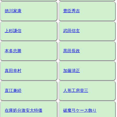
徳川家康
豊臣秀吉
上杉謙信
武田信玄
本多忠勝
黒田長政
真田幸村
加藤清正
直江兼続
人形工房壹三
在庫処分激安大特価
破魔弓ケース飾り