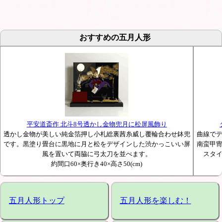
おすすめの五月人形
平安道斎作 北斗8号透かし金物兜月に松屏風飾り
透かし金物が美しい純金箔押し小札総裏茜糸威し覆輪合わせ鉢兜
曲線で
です。黒塗り畳台に黒地に月と松をデザインした渋かっこいい屏
南蛮甲
風を置いて両脇に弓太刀を並べます。
スタ
約間口60×奥行き40×高さ50(cm)
五月人形トップ
五月人形を楽しむ！