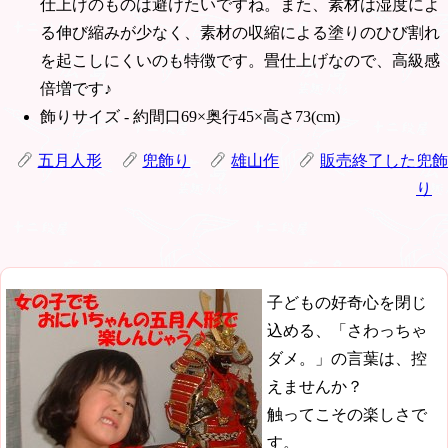
仕上げのものは避けたいですね。また、素材は湿度によ
る伸び縮みが少なく、素材の収縮による塗りのひび割れ
を起こしにくいのも特徴です。畳仕上げなので、高級感
倍増です♪
飾りサイズ - 約間口69×奥行45×高さ73(cm)
五月人形
兜飾り
雄山作
販売終了した兜飾
り
子どもの好奇心を閉じ
込める、「さわっちゃ
ダメ。」の言葉は、控
えませんか？
触ってこその楽しさで
す。