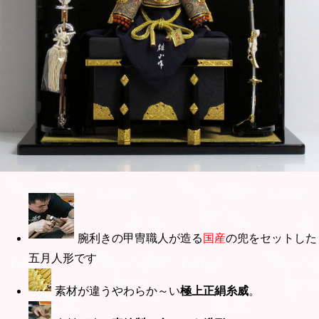
腕利きの甲冑職人が造る
国産
の兜をセットした
五月人形です
素材が違うやわらか～い
極上正絹糸威
。