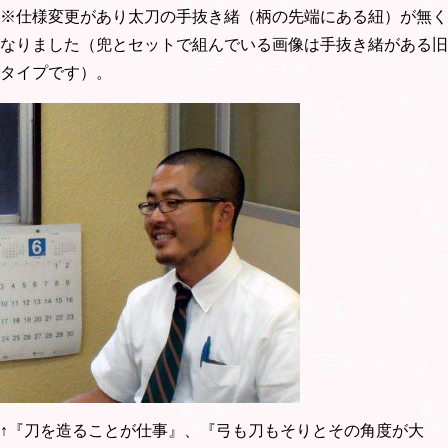
※仕様変更があり太刀の手抜き緒（柄の先端にある紐）が無く
なりました（兜とセットで組んでいる画像は手抜き緒がある旧
タイプです）。
↑『刀を造ることが仕事』、『弓も刀もそりとその角度が大