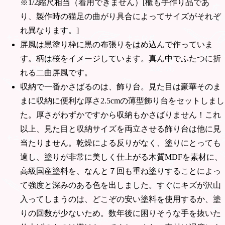
※1/2縮尺相当（着用できません）[櫃も手作り品であ
り、製作時の猫足の曲がり具合によってサイズがそれぞ
れ異なります。]
屏風は黒塗り枠に黒の布張りをはめ込んで作っていま
す。柄は桜をイメージしています。真ん中でふたつに折
れる二曲屏風です。
収納で一番かさばるのは、飾り台。見た目は豪華そのま
まに収納に便利な厚さ2.5cmの薄型飾り台をセットしまし
た。厚さがわずかですから収納もかさばりません！これ
以上、見た目と収納サイズを両立させる飾り台は他に見
当たりません。乾燥による反りがなく、塗りにとっても
適し、塗りが非常に美しく仕上がる木質MDFを素材に、
高級国産塗料を、なんと７回も重ね塗りすることによっ
て強度と深みのある色を出しました。すぐにキズが沢山
入ってしまうのは、どこぞの安い塗料を使用するか、塗
りの回数が少ないため。数年後に困りそうな手を抜いた