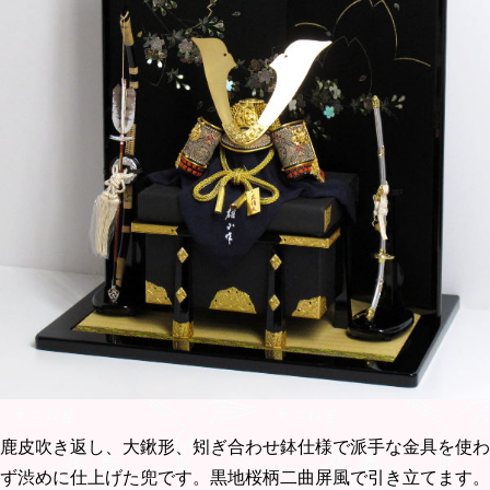
鹿皮吹き返し、大鍬形、矧ぎ合わせ鉢仕様で派手な金具を使わ
ず渋めに仕上げた兜です。黒地桜柄二曲屏風で引き立てます。