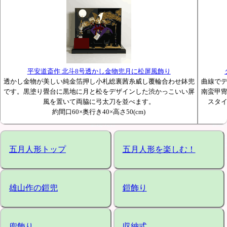
平安道斎作 北斗8号透かし金物兜月に松屏風飾り
透かし金物が美しい純金箔押し小札総裏茜糸威し覆輪合わせ鉢兜
曲線で
です。黒塗り畳台に黒地に月と松をデザインした渋かっこいい屏
南蛮甲
風を置いて両脇に弓太刀を並べます。
スタ
約間口60×奥行き40×高さ50(cm)
五月人形トップ
五月人形を楽しむ！
雄山作の鎧兜
鎧飾り
兜飾り
収納式