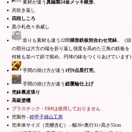
素材が違う
真鍮製24金メッキ鍬形
。
共吹き返し
四段しころ
黒小札色々糸威し
造りも素材も違う22間
梯形鉄板矧合わせ兜鉢
。（頭
の部分は片方の端を折り返し強度を高めた三角の鉄板を
何枚も並べて鋲で留め、円球の鉢をつくりあげています)
手間の掛け方が違う
1行9点星打兜
。
手間の掛け方が違う
総覆輪仕上げ
兜鉢裏皮張り
高級塗櫃
プラスチック・FRPは使用しておりません
兜製作 -
鈴甲子雄山工房
兜本体サイズ（兜櫃含む） - 幅39×奥行31×高さ55cm