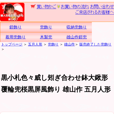
鎧飾り
兜飾り
収納兜飾り
着用兜飾り
木製兜
雄山作鎧兜
トップページ
＞
五月人形
＞
兜飾り
＞
雄山作
＞
販売終了した兜飾り
＞
黒小札色々威し矧ぎ合わせ鉢大鍬形
覆輪兜桜黒屏風飾り 雄山作 五月人形