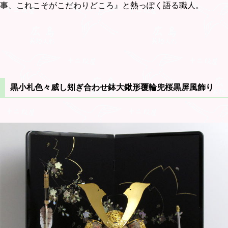
事、これこそがこだわりどころ』と熱っぽく語る職人。
黒小札色々威し矧ぎ合わせ鉢大鍬形覆輪兜桜黒屏風飾り