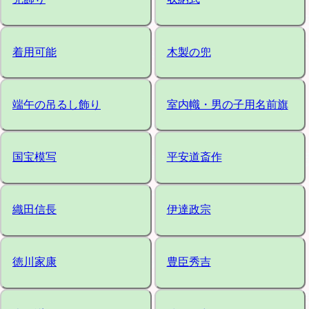
着用可能
木製の兜
端午の吊るし飾り
室内幟・男の子用名前旗
国宝模写
平安道斎作
織田信長
伊達政宗
徳川家康
豊臣秀吉