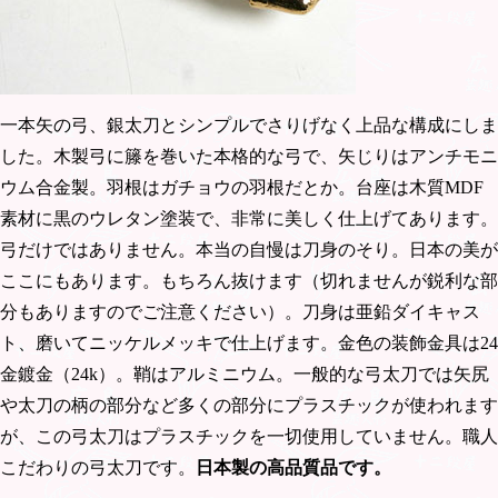
一本矢の弓、銀太刀とシンプルでさりげなく上品な構成にしま
した。木製弓に籐を巻いた本格的な弓で、矢じりはアンチモニ
ウム合金製。羽根はガチョウの羽根だとか。台座は木質MDF
素材に黒のウレタン塗装で、非常に美しく仕上げてあります。
弓だけではありません。本当の自慢は刀身のそり。日本の美が
ここにもあります。もちろん抜けます（切れませんが鋭利な部
分もありますのでご注意ください）。刀身は亜鉛ダイキャス
ト、磨いてニッケルメッキで仕上げます。金色の装飾金具は24
金鍍金（24k）。鞘はアルミニウム。一般的な弓太刀では矢尻
や太刀の柄の部分など多くの部分にプラスチックが使われます
が、この弓太刀はプラスチックを一切使用していません。職人
こだわりの弓太刀です。
日本製の高品質品
です。