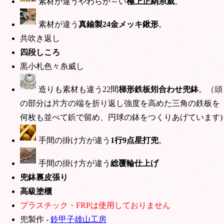
素材が違うやわらか～い
極上正絹糸威
。
素材が違う
真鍮製24金メッキ鍬形
。
共吹き返し
四段しころ
黒小札色々糸威し
造りも素材も違う22間
梯形鉄板矧合わせ兜鉢
。（頭
の部分は片方の端を折り返し強度を高めた三角の鉄板を
何枚も並べて鋲で留め、円球の鉢をつくりあげています)
手間の掛け方が違う
1行9点星打兜
。
手間の掛け方が違う
総覆輪仕上げ
兜鉢裏皮張り
高級塗櫃
プラスチック・FRPは使用しておりません
兜製作 -
鈴甲子雄山工房