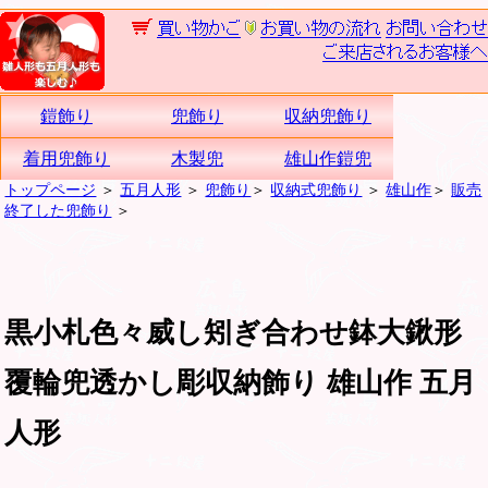
鎧飾り
兜飾り
収納兜飾り
着用兜飾り
木製兜
雄山作鎧兜
トップページ
＞
五月人形
＞
兜飾り
＞
収納式兜飾り
＞
雄山作
＞
販売
終了した兜飾り
＞
黒小札色々威し矧ぎ合わせ鉢大鍬形
覆輪兜透かし彫収納飾り 雄山作 五月
人形