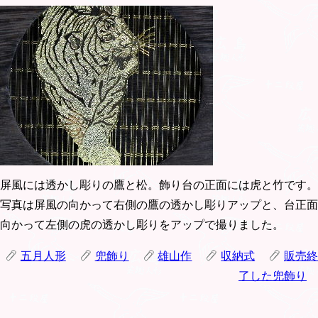
屏風には透かし彫りの鷹と松。飾り台の正面には虎と竹です。
写真は屏風の向かって右側の鷹の透かし彫りアップと、台正面
向かって左側の虎の透かし彫りをアップで撮りました。
五月人形
兜飾り
雄山作
収納式
販売終
了した兜飾り