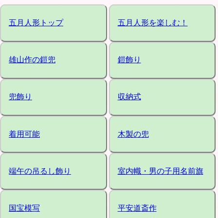
五月人形トップ
五月人形を楽しむ！
雄山作の鎧兜
鎧飾り
兜飾り
収納式
着用可能
木製の兜
端午の吊るし飾り
室内幟・男の子用名前旗
国宝模写
平安道斎作