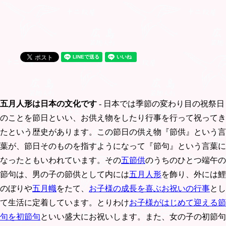
五月人形は日本の文化です
- 日本では季節の変わり目の祝祭日
のことを節日といい、お供え物をしたり行事を行って祝ってき
たという歴史があります。この節日の供え物『節供』という言
葉が、節日そのものを指すようになって『節句』という言葉に
なったともいわれています。その
五節供
のうちのひとつ端午の
節句は、男の子の節供として内には
五月人形
を飾り、外には鯉
のぼりや
五月幟
をたて、
お子様の成長を喜ぶお祝いの行事
とし
て生活に定着しています。とりわけ
お子様がはじめて迎える節
句を初節句
といい盛大にお祝いします。また、女の子の初節句