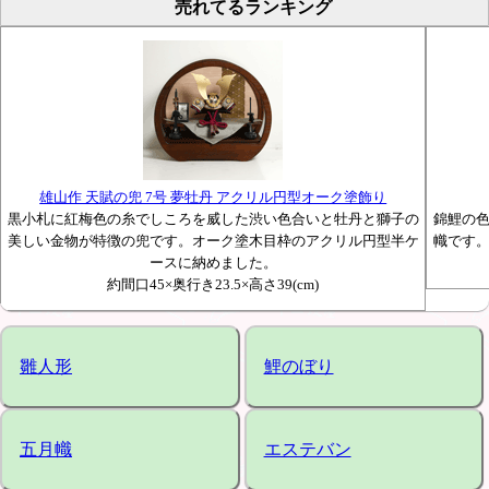
売れてるランキング
雄山作 天賦の兜 7号 夢牡丹 アクリル円型オーク塗飾り
黒小札に紅梅色の糸でしころを威した渋い色合いと牡丹と獅子の
錦鯉の
美しい金物が特徴の兜です。オーク塗木目枠のアクリル円型半ケ
幟です
ースに納めました。
約間口45×奥行き23.5×高さ39(cm)
雛人形
鯉のぼり
五月幟
エステバン