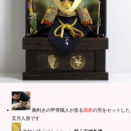
腕利きの甲冑職人が造る
国産
の兜をセットした
五月人形です