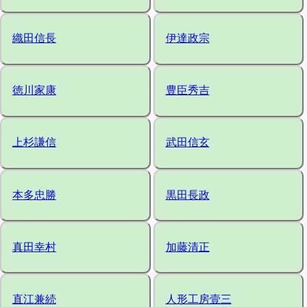
織田信長
伊達政宗
徳川家康
豊臣秀吉
上杉謙信
武田信玄
本多忠勝
黒田長政
真田幸村
加藤清正
直江兼続
人形工房壹三