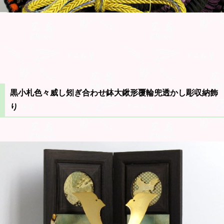
黒小札色々威し矧ぎ合わせ鉢大鍬形覆輪兜透かし彫収納飾
り