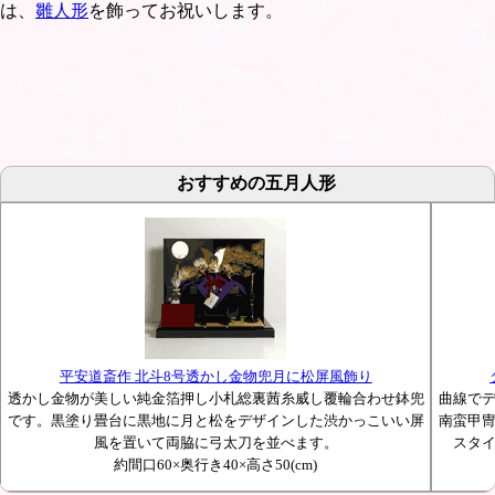
は、
雛人形
を飾ってお祝いします。
おすすめの五月人形
平安道斎作 北斗8号透かし金物兜月に松屏風飾り
透かし金物が美しい純金箔押し小札総裏茜糸威し覆輪合わせ鉢兜
曲線で
です。黒塗り畳台に黒地に月と松をデザインした渋かっこいい屏
南蛮甲
風を置いて両脇に弓太刀を並べます。
スタ
約間口60×奥行き40×高さ50(cm)