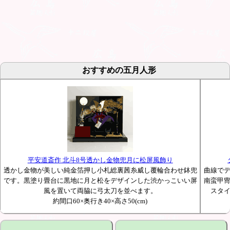
おすすめの五月人形
平安道斎作 北斗8号透かし金物兜月に松屏風飾り
透かし金物が美しい純金箔押し小札総裏茜糸威し覆輪合わせ鉢兜
曲線で
です。黒塗り畳台に黒地に月と松をデザインした渋かっこいい屏
南蛮甲
風を置いて両脇に弓太刀を並べます。
スタ
約間口60×奥行き40×高さ50(cm)