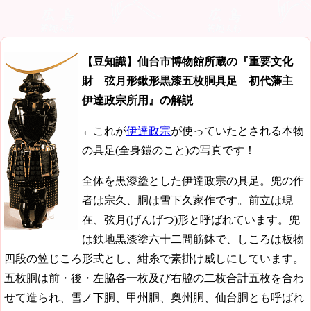
【豆知識】仙台市博物館所蔵の『重要文化
財 弦月形鍬形黒漆五枚胴具足 初代藩主
伊達政宗所用』の解説
←これが
伊達政宗
が使っていたとされる本物
の具足(全身鎧のこと)の写真です！
全体を黒漆塗とした伊達政宗の具足。兜の作
者は宗久、胴は雪下久家作です。前立は現
在、弦月(げんげつ)形と呼ばれています。兜
は鉄地黒漆塗六十二間筋鉢で、しころは板物
四段の笠じころ形式とし、紺糸で素掛け威しにしています。
五枚胴は前・後・左脇各一枚及び右脇の二枚合計五枚を合わ
せて造られ、雪ノ下胴、甲州胴、奥州胴、仙台胴とも呼ばれ