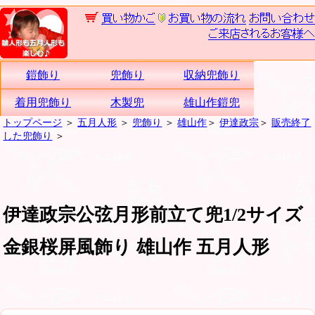
鎧飾り
兜飾り
収納兜飾り
着用兜飾り
木製兜
雄山作鎧兜
トップページ
＞
五月人形
＞
兜飾り
＞
雄山作
＞
伊達政宗
＞
販売終了
した兜飾り
＞
伊達政宗公弦月形前立て兜1/2サイズ
金銀桜屏風飾り 雄山作 五月人形