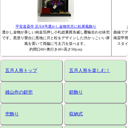
平安道斎作 北斗8号透かし金物兜月に松屏風飾り
透かし金物が美しい純金箔押し小札総裏茜糸威し覆輪合わせ鉢兜
曲線で
です。黒塗り畳台に黒地に月と松をデザインした渋かっこいい屏
南蛮甲
風を置いて両脇に弓太刀を並べます。
スタ
約間口60×奥行き40×高さ50(cm)
五月人形トップ
五月人形を楽しむ！
雄山作の鎧兜
鎧飾り
兜飾り
収納式