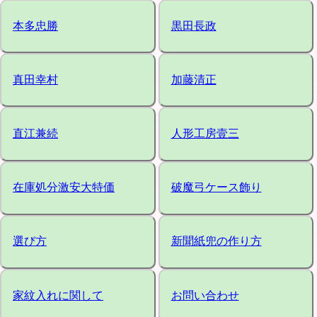
本多忠勝
黒田長政
真田幸村
加藤清正
直江兼続
人形工房壹三
在庫処分激安大特価
破魔弓ケース飾り
選び方
新聞紙兜の作り方
家紋入れに関して
お問い合わせ