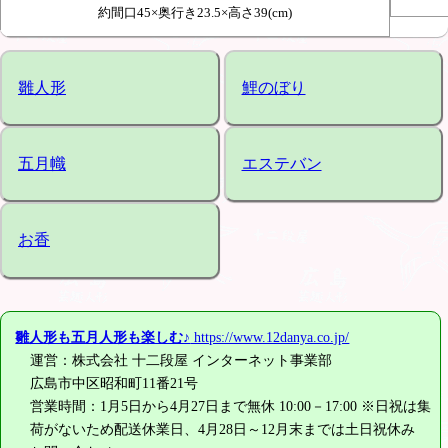
約間口45×奥行き23.5×高さ39(cm)
雛人形
鯉のぼり
五月幟
エステバン
お香
雛人形も五月人形も楽しむ♪
https://www.12danya.co.jp/
運営：株式会社 十二段屋 インターネット事業部
広島市中区昭和町11番21号
営業時間：1月5日から4月27日まで無休 10:00－17:00 ※日祝は集
荷がないため配送休業日、4月28日～12月末までは土日祝休み