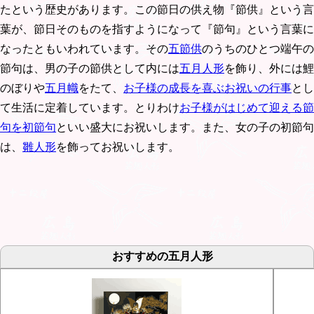
たという歴史があります。この節日の供え物『節供』という言
葉が、節日そのものを指すようになって『節句』という言葉に
なったともいわれています。その
五節供
のうちのひとつ端午の
節句は、男の子の節供として内には
五月人形
を飾り、外には鯉
のぼりや
五月幟
をたて、
お子様の成長を喜ぶお祝いの行事
とし
て生活に定着しています。とりわけ
お子様がはじめて迎える節
句を初節句
といい盛大にお祝いします。また、女の子の初節句
は、
雛人形
を飾ってお祝いします。
おすすめの五月人形