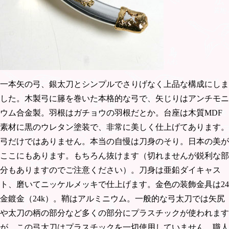
一本矢の弓、銀太刀とシンプルでさりげなく上品な構成にしま
した。木製弓に籐を巻いた本格的な弓で、矢じりはアンチモニ
ウム合金製。羽根はガチョウの羽根だとか。台座は木質MDF
素材に黒のウレタン塗装で、非常に美しく仕上げてあります。
弓だけではありません。本当の自慢は刀身のそり。日本の美が
ここにもあります。もちろん抜けます（切れませんが鋭利な部
分もありますのでご注意ください）。刀身は亜鉛ダイキャス
ト、磨いてニッケルメッキで仕上げます。金色の装飾金具は24
金鍍金（24k）。鞘はアルミニウム。一般的な弓太刀では矢尻
や太刀の柄の部分など多くの部分にプラスチックが使われます
が、この弓太刀はプラスチックを一切使用していません。職人