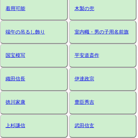
着用可能
木製の兜
端午の吊るし飾り
室内幟・男の子用名前旗
国宝模写
平安道斎作
織田信長
伊達政宗
徳川家康
豊臣秀吉
上杉謙信
武田信玄