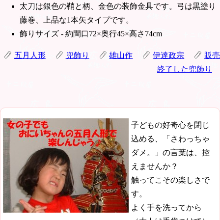
太刀は銀色の鞘と柄、金色の装飾金具です。弓は黒塗り
藤巻、上品な1本矢タイプです。
飾りサイズ - 約間口72×奥行45×高さ74cm
五月人形
兜飾り
雄山作
伊達政宗
販売
終了した兜飾り
子どもの好奇心を閉じ
込める、「さわっちゃ
ダメ。」の言葉は、控
えませんか？
触ってこその楽しさで
す。
よく手を洗ってから