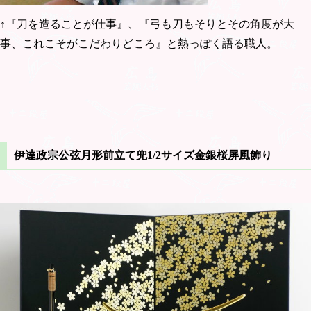
↑『刀を造ることが仕事』、『弓も刀もそりとその角度が大
事、これこそがこだわりどころ』と熱っぽく語る職人。
伊達政宗公弦月形前立て兜1/2サイズ金銀桜屏風飾り