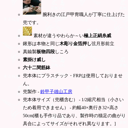
腕利きの江戸甲冑職人が丁寧に仕上げた
兜です。
素材が違うやわらか～い
極上正絹糸威
鍬形は本物と同じ
木彫り金箔押し
弦月形前立
真鍮製
板物四段
しころ
素掛け威し
六十二間筋鉢
兜本体にプラスチック・FRPは使用しておりませ
ん。
兜製作 -
鈴甲子雄山工房
兜本体サイズ（兜櫃含む） - 1/2縮尺相当（小さい
ため着用できません） - 約幅40×奥行き32×高さ
50cm[櫃も手作り品であり、製作時の猫足の曲がり
具合によってサイズがそれぞれ異なります。]