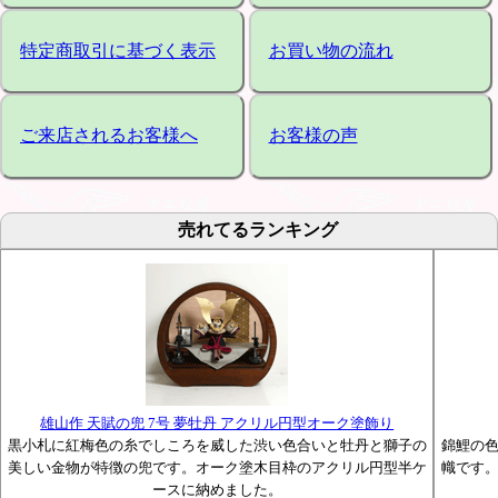
特定商取引に基づく表示
お買い物の流れ
ご来店されるお客様へ
お客様の声
売れてるランキング
雄山作 天賦の兜 7号 夢牡丹 アクリル円型オーク塗飾り
黒小札に紅梅色の糸でしころを威した渋い色合いと牡丹と獅子の
錦鯉の
美しい金物が特徴の兜です。オーク塗木目枠のアクリル円型半ケ
幟です
ースに納めました。