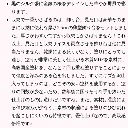
黒のシルク張に金銀の桜をデザインした華やか屏風で彩
ります。
収納で一番かさばるのは、飾り台。見た目は豪華そのま
まに収納に便利な厚さ2.5cmの薄型飾り台をセットしまし
た。厚さがわずかですから収納もかさばりません！これ
以上、見た目と収納サイズを両立させる飾り台は他に見
当たりません。乾燥による反りがなく、塗りにとっても
適し、塗りが非常に美しく仕上がる木質MDFを素材に、
高級国産塗料を、なんと７回も重ね塗りすることによっ
て強度と深みのある色を出しました。すぐにキズが沢山
入ってしまうのは、どこぞの安い塗料を使用するか、塗
りの回数が少ないため。数年後に困りそうな手を抜いた
仕上げのものは避けたいですね。また、素材は湿度によ
る伸び縮みが少なく、素材の収縮による塗りのひび割れ
を起こしにくいのも特徴です。畳仕上げなので、高級感
倍増です♪