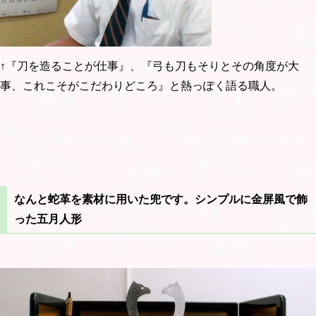
↑『刀を造ることが仕事』、『弓も刀もそりとその角度が大
事、これこそがこだわりどころ』と熱っぽく語る職人。
なんと蛇革を素材に用いた兜です。シンプルに金屏風で飾
った五月人形