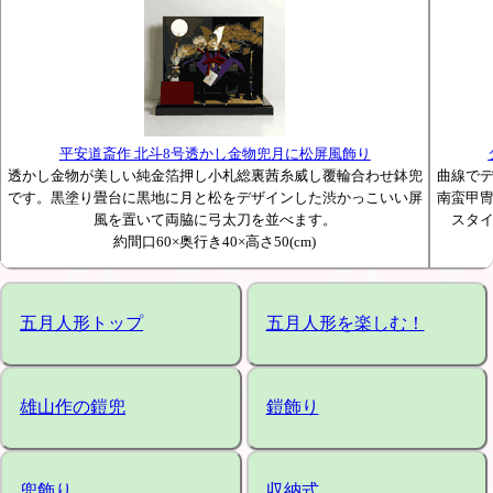
平安道斎作 北斗8号透かし金物兜月に松屏風飾り
透かし金物が美しい純金箔押し小札総裏茜糸威し覆輪合わせ鉢兜
曲線で
です。黒塗り畳台に黒地に月と松をデザインした渋かっこいい屏
南蛮甲
風を置いて両脇に弓太刀を並べます。
スタ
約間口60×奥行き40×高さ50(cm)
五月人形トップ
五月人形を楽しむ！
雄山作の鎧兜
鎧飾り
兜飾り
収納式