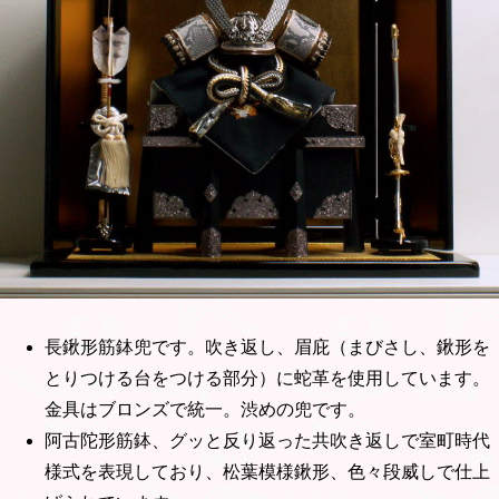
長鍬形筋鉢兜です。吹き返し、眉庇（まびさし、鍬形を
とりつける台をつける部分）に蛇革を使用しています。
金具はブロンズで統一。渋めの兜です。
阿古陀形筋鉢、グッと反り返った共吹き返しで室町時代
様式を表現しており、松葉模様鍬形、色々段威しで仕上