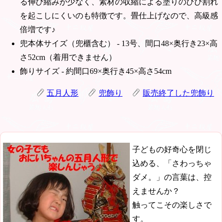
る伸び縮みが少なく、素材の収縮による塗りのひび割れ
を起こしにくいのも特徴です。畳仕上げなので、高級感
倍増です♪
兜本体サイズ（兜櫃含む） - 13号、間口48×奥行き23×高
さ52cm（着用できません）
飾りサイズ - 約間口69×奥行き45×高さ54cm
五月人形
兜飾り
販売終了した兜飾り
子どもの好奇心を閉じ
込める、「さわっちゃ
ダメ。」の言葉は、控
えませんか？
触ってこその楽しさで
す。