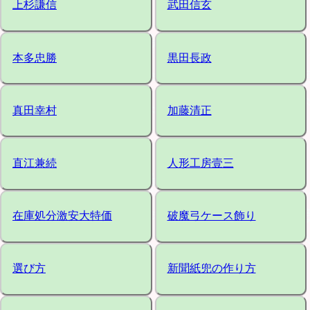
上杉謙信
武田信玄
本多忠勝
黒田長政
真田幸村
加藤清正
直江兼続
人形工房壹三
在庫処分激安大特価
破魔弓ケース飾り
選び方
新聞紙兜の作り方