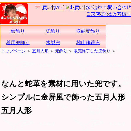
鎧飾り
兜飾り
収納兜飾り
着用兜飾り
木製兜
雄山作鎧兜
トップページ
＞
五月人形
＞
兜飾り
＞
販売終了した兜飾り
＞
なんと蛇革を素材に用いた兜です。
シンプルに金屏風で飾った五月人形
五月人形