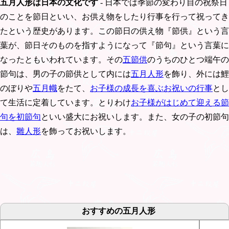
五月人形は日本の文化です
- 日本では季節の変わり目の祝祭日
のことを節日といい、お供え物をしたり行事を行って祝ってき
たという歴史があります。この節日の供え物『節供』という言
葉が、節日そのものを指すようになって『節句』という言葉に
なったともいわれています。その
五節供
のうちのひとつ端午の
節句は、男の子の節供として内には
五月人形
を飾り、外には鯉
のぼりや
五月幟
をたて、
お子様の成長を喜ぶお祝いの行事
とし
て生活に定着しています。とりわけ
お子様がはじめて迎える節
句を初節句
といい盛大にお祝いします。また、女の子の初節句
は、
雛人形
を飾ってお祝いします。
おすすめの五月人形