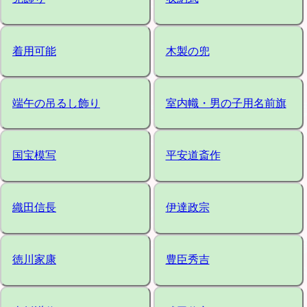
着用可能
木製の兜
端午の吊るし飾り
室内幟・男の子用名前旗
国宝模写
平安道斎作
織田信長
伊達政宗
徳川家康
豊臣秀吉