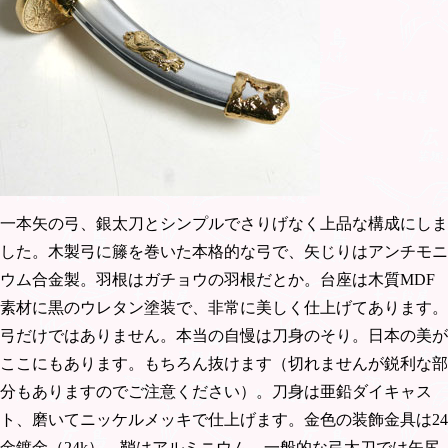
一本矢の弓、銀太刀とシンプルでさりげなく上品な構成にしま
した。木製弓に籐を巻いた本格的な弓で、矢じりはアンチモニ
ウム合金製。羽根はガチョウの羽根だとか。台座は木質MDF
素材に黒のウレタン塗装で、非常に美しく仕上げてあります。
弓だけではありません。本当の自慢は刀身のそり。日本の美が
ここにもあります。もちろん抜けます（切れませんが鋭利な部
分もありますのでご注意ください）。刀身は亜鉛ダイキャス
ト、磨いてニッケルメッキで仕上げます。金色の装飾金具は24
金鍍金（24k）。鞘はアルミニウム。一般的な弓太刀では矢尻