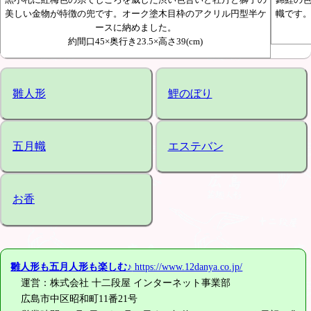
黒小札に紅梅色の糸でしころを威した渋い色合いと牡丹と獅子の
錦鯉の
美しい金物が特徴の兜です。オーク塗木目枠のアクリル円型半ケ
幟です
ースに納めました。
約間口45×奥行き23.5×高さ39(cm)
雛人形
鯉のぼり
五月幟
エステバン
お香
雛人形も五月人形も楽しむ♪
https://www.12danya.co.jp/
運営：株式会社 十二段屋 インターネット事業部
広島市中区昭和町11番21号