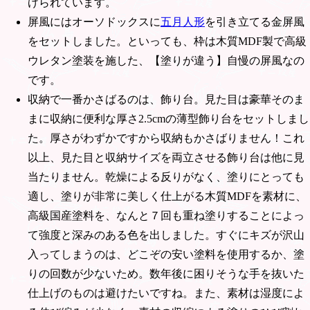
げられています。
屏風にはオーソドックスに
五月人形
を引き立てる金屏風
をセットしました。といっても、枠は木質MDF製で高級
ウレタン塗装を施した、【塗りが違う】自慢の屏風なの
です。
収納で一番かさばるのは、飾り台。見た目は豪華そのま
まに収納に便利な厚さ2.5cmの薄型飾り台をセットしまし
た。厚さがわずかですから収納もかさばりません！これ
以上、見た目と収納サイズを両立させる飾り台は他に見
当たりません。乾燥による反りがなく、塗りにとっても
適し、塗りが非常に美しく仕上がる木質MDFを素材に、
高級国産塗料を、なんと７回も重ね塗りすることによっ
て強度と深みのある色を出しました。すぐにキズが沢山
入ってしまうのは、どこぞの安い塗料を使用するか、塗
りの回数が少ないため。数年後に困りそうな手を抜いた
仕上げのものは避けたいですね。また、素材は湿度によ