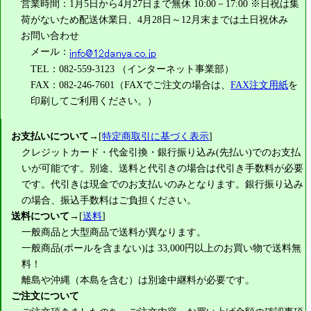
営業時間：1月5日から4月27日まで無休 10:00－17:00 ※日祝は集
荷がないため配送休業日、4月28日～12月末までは土日祝休み
お問い合わせ
メール：
TEL：082-559-3123 （インターネット事業部）
FAX：082-246-7601（FAXでご注文の場合は、
FAX注文用紙
を
印刷してご利用ください。）
お支払いについて
→[
特定商取引に基づく表示
]
クレジットカード・代金引換・銀行振り込み(先払い)でのお支払
いが可能です。別途、送料と代引きの場合は代引き手数料が必要
です。代引きは現金でのお支払いのみとなります。銀行振り込み
の場合、振込手数料はご負担ください。
送料について
→[
送料
]
一般商品と大型商品で送料が異なります。
一般商品(ポールを含まない)は
33,000円
以上のお買い物で送料無
料！
離島や沖縄（本島を含む）は別途中継料が必要です。
ご注文について