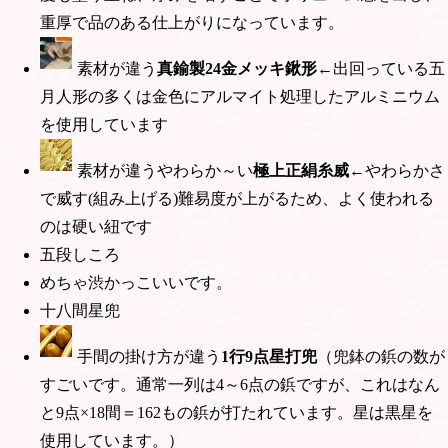
重厚で品のある仕上がりになっています。
素材が違う
真鍮製24金メッキ鍬形
←出回っている五
月人形の多くは金色にアルマイト処理したアルミニウム
を使用しています
素材が違うやわらか～い
極上正絹糸威
←やわらかさ
で威す(組み上げる)難易度が上がるため、よく使われる
のは硬い紐です
五段しころ
めちゃ渋かっこいいです。
十八間星兜
手間の掛け方が違う
1行9点星打兜
（兜鉢の鋲の数が
すごいです。通常一列は4～6点の鋲ですが、これはなん
と9点×18間＝162もの鋲が打たれています。星は黒星を
使用しています。）