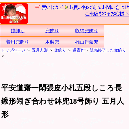
鎧飾り
兜飾り
収納兜飾り
着用兜飾り
木製兜
雄山作鎧兜
トップページ
＞
五月人形
＞
兜飾り
＞
道斎作
＞
販売終了した兜飾り
＞
平安道齋一閑張皮小札五段しころ長
鍬形矧ぎ合わせ鉢兜18号飾り 五月人
形