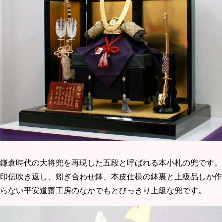
鎌倉時代の大将兜を再現した五段と呼ばれる本小札の兜です。
印伝吹き返し、矧ぎ合わせ鉢、本皮仕様の鉢裏と上級品しか作
らない平安道齋工房のなかでもとびっきり上級な兜です。