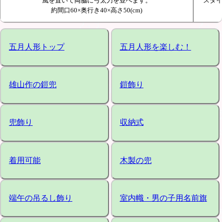
風を置いて両脇に弓太刀を並べます。
スタ
約間口60×奥行き40×高さ50(cm)
五月人形トップ
五月人形を楽しむ！
雄山作の鎧兜
鎧飾り
兜飾り
収納式
着用可能
木製の兜
端午の吊るし飾り
室内幟・男の子用名前旗