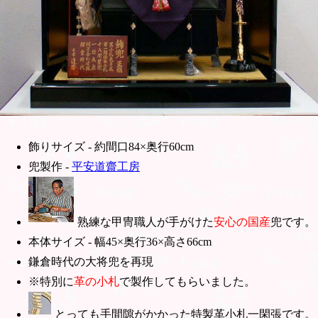
飾りサイズ - 約間口84×奥行60cm
兜製作 -
平安道齋工房
熟練な甲冑職人が手がけた
安心の国産
兜です。
本体サイズ - 幅45×奥行36×高さ66cm
鎌倉時代の大将兜を再現
※特別に
革の小札
で製作してもらいました。
とっても手間隙がかかった特製革小札一閑張です。