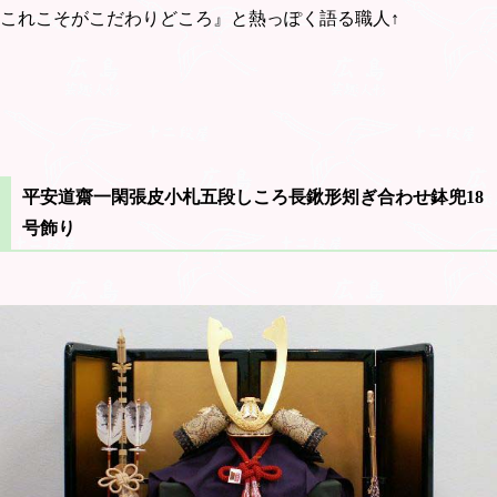
これこそがこだわりどころ』と熱っぽく語る職人↑
平安道齋一閑張皮小札五段しころ長鍬形矧ぎ合わせ鉢兜18
号飾り