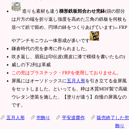
造りも素材も違う
梯形鉄板矧合わせ兜鉢
(頭の部分
は片方の端を折り返し強度を高めた三角の鉄板を何枚も
並べて鋲で留め、円球の鉢をつくりあげています)←FRP
やアンチモニウム一体形成が多いです
鎌倉時代の兜を参考に作られました。
吹き返し、眉庇は印伝皮(鹿皮に漆で模様を書いたもの)
威しの下2列は革威
この兜はプラスチック・FRPを使用しておりません。
屏風にはオーソドックスに
五月人形
を引き立てる金屏風
をセットしました。といっても、枠は木質MDF製で高級
ウレタン塗装を施した、【塗りが違う】自慢の屏風なの
です。
五月人形
兜飾り
平安道齋作
販売終了した兜
飾り