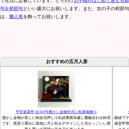
て生活に定着しています。とりわけ
お子様がはじめて迎える節
句を初節句
といい盛大にお祝いします。また、女の子の初節句
は、
雛人形
を飾ってお祝いします。
おすすめの五月人形
平安道斎作 北斗8号透かし金物兜月に松屏風飾り
透かし金物が美しい純金箔押し小札総裏茜糸威し覆輪合わせ鉢兜
曲線で
です。黒塗り畳台に黒地に月と松をデザインした渋かっこいい屏
南蛮甲