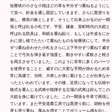
短冊状の小さな小指ほどの革を半分ずつ重ねるようにし
て並べ、針金を通し固定していきます。さらに黒塗りを
施し、横長の板とします。そうして出来上がるのが一閑
張と呼ばれる小札です。平安、鎌倉、室町時代の大鎧と
呼ばれる防具は、和紙を重ね貼り、もしくは牛皮をにか
わに浸し槌でたたいて重ねたものを短冊状にして、半分
ずつ重ね合わせた小札をさらに上下半分ずつ重ねて威す
ことで弓矢を弾き返す強度と、動きやすい柔軟さと軽さ
を両立させていました。このように非常に多くのパーツ
を使用することと、威すのに大変な手間が掛かるため非
常に高価で、当時、大将しか身に着けることが出来なか
ったといわれています。その後、近世になっても伝統や
格式を重んじる武将や指揮する立場の武将は好んでこの
大鎧を身に着けていました。この一閑張を牛革で再現し
ています。また平安道齋工房では黒塗り前に、胡粉を何
度も塗り重ね、厚みを増すことでボリューム感を出し、