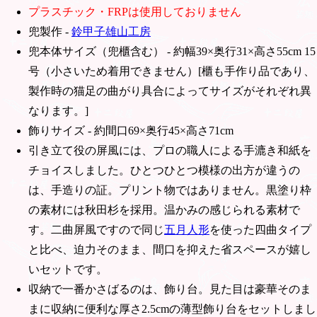
プラスチック・FRPは使用しておりません
兜製作 -
鈴甲子雄山工房
兜本体サイズ（兜櫃含む） - 約幅39×奥行31×高さ55cm 15
号（小さいため着用できません）[櫃も手作り品であり、
製作時の猫足の曲がり具合によってサイズがそれぞれ異
なります。]
飾りサイズ - 約間口69×奥行45×高さ71cm
引き立て役の屏風には、プロの職人による手漉き和紙を
チョイスしました。ひとつひとつ模様の出方が違うの
は、手造りの証。プリント物ではありません。黒塗り枠
の素材には秋田杉を採用。温かみの感じられる素材で
す。二曲屏風ですので同じ
五月人形
を使った四曲タイプ
と比べ、迫力そのまま、間口を抑えた省スペースが嬉し
いセットです。
収納で一番かさばるのは、飾り台。見た目は豪華そのま
まに収納に便利な厚さ2.5cmの薄型飾り台をセットしまし