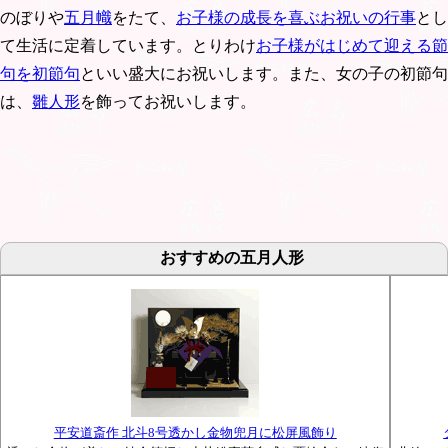
のぼりや
五月幟
をたて、
お子様の成長を喜ぶお祝いの行事
とし
て生活に定着しています。とりわけ
お子様がはじめて迎える節
句を初節句
といい盛大にお祝いします。また、女の子の初節句
は、
雛人形
を飾ってお祝いします。
おすすめの五月人形
平安道斎作 北斗8号透かし金物兜月に松屏風飾り