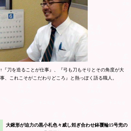
↑『刀を造ることが仕事』、『弓も刀もそりとその角度が大
事、これこそがこだわりどころ』と熱っぽく語る職人。
大鍬形が迫力の黒小札色々威し矧ぎ合わせ鉢覆輪15号兜の