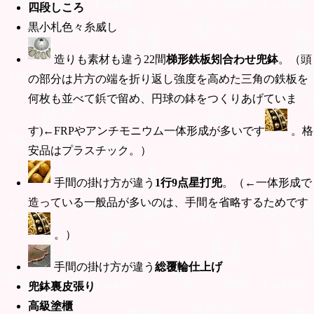
四段しころ
黒小札色々糸威し
造りも素材も違う22間
梯形鉄板矧合わせ兜鉢
。（頭
の部分は片方の端を折り返し強度を高めた三角の鉄板を
何枚も並べて鋲で留め、円球の鉢をつくりあげていま
す)←FRPやアンチモニウム一体形成が多いです
。格
安品はプラスチック。）
手間の掛け方が違う
1行9点星打兜
。（←一体形成で
造っている一般品が多いのは、手間を省略するためです
。）
手間の掛け方が違う
総覆輪仕上げ
兜鉢裏皮張り
高級塗櫃