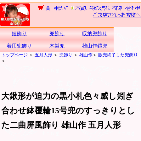
鎧飾り
兜飾り
収納兜飾り
着用兜飾り
木製兜
雄山作鎧兜
トップページ
＞
五月人形
＞
兜飾り
＞
雄山作
＞
販売終了した兜飾り
＞
大鍬形が迫力の黒小札色々威し矧ぎ
合わせ鉢覆輪15号兜のすっきりとし
た二曲屏風飾り 雄山作 五月人形