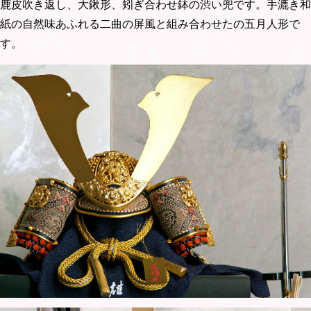
鹿皮吹き返し、大鍬形、矧ぎ合わせ鉢の渋い兜です。手漉き和
紙の自然味あふれる二曲の屏風と組み合わせたの五月人形で
す。