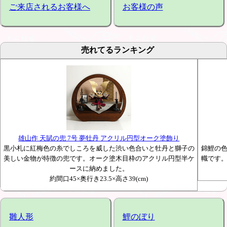
ご来店されるお客様へ
お客様の声
売れてるランキング
雄山作 天賦の兜 7号 夢牡丹 アクリル円型オーク塗飾り
黒小札に紅梅色の糸でしころを威した渋い色合いと牡丹と獅子の
錦鯉の
美しい金物が特徴の兜です。オーク塗木目枠のアクリル円型半ケ
幟です
ースに納めました。
約間口45×奥行き23.5×高さ39(cm)
雛人形
鯉のぼり