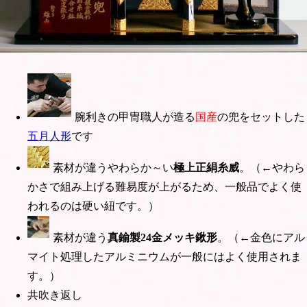
腕利きの甲冑職人が造る
国産
の兜をセットした
五月人形
です
素材が違うやわらか～い
極上正絹糸威
。（←やわら
かさで組み上げる難易度が上がるため、一般品でよく使
われるのは硬い紐です。）
素材が違う
真鍮製24金メッキ鍬形
。（←金色にアル
マイト処理したアルミニウムが一般にはよく使用されま
す。）
共吹き返し