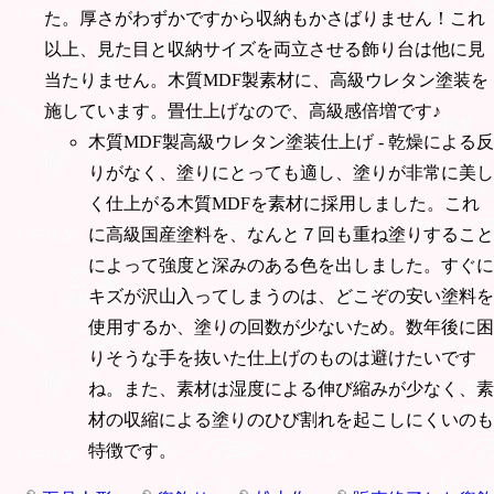
た。厚さがわずかですから収納もかさばりません！これ
以上、見た目と収納サイズを両立させる飾り台は他に見
当たりません。木質MDF製素材に、高級ウレタン塗装を
施しています。畳仕上げなので、高級感倍増です♪
木質MDF製高級ウレタン塗装仕上げ - 乾燥による反
りがなく、塗りにとっても適し、塗りが非常に美し
く仕上がる木質MDFを素材に採用しました。これ
に高級国産塗料を、なんと７回も重ね塗りすること
によって強度と深みのある色を出しました。すぐに
キズが沢山入ってしまうのは、どこぞの安い塗料を
使用するか、塗りの回数が少ないため。数年後に困
りそうな手を抜いた仕上げのものは避けたいです
ね。また、素材は湿度による伸び縮みが少なく、素
材の収縮による塗りのひび割れを起こしにくいのも
特徴です。