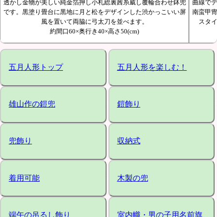
透かし金物が美しい純金箔押し小札総裏茜糸威し覆輪合わせ鉢兜
曲線で
です。黒塗り畳台に黒地に月と松をデザインした渋かっこいい屏
南蛮甲
風を置いて両脇に弓太刀を並べます。
スタ
約間口60×奥行き40×高さ50(cm)
五月人形トップ
五月人形を楽しむ！
雄山作の鎧兜
鎧飾り
兜飾り
収納式
着用可能
木製の兜
端午の吊るし飾り
室内幟・男の子用名前旗