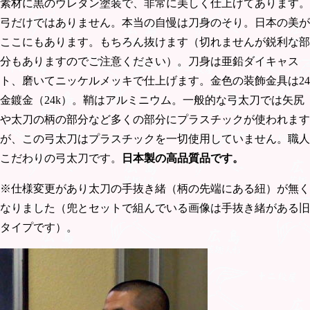
素材に黒のウレタン塗装で、非常に美しく仕上げてあります。
弓だけではありません。本当の自慢は刀身のそり。日本の美が
ここにもあります。もちろん抜けます（切れませんが鋭利な部
分もありますのでご注意ください）。刀身は亜鉛ダイキャス
ト、磨いてニッケルメッキで仕上げます。金色の装飾金具は24
金鍍金（24k）。鞘はアルミニウム。一般的な弓太刀では矢尻
や太刀の柄の部分など多くの部分にプラスチックが使われます
が、この弓太刀はプラスチックを一切使用していません。職人
こだわりの弓太刀です。
日本製の高品質品
です。
※仕様変更があり太刀の手抜き緒（柄の先端にある紐）が無く
なりました（兜とセットで組んでいる画像は手抜き緒がある旧
タイプです）。