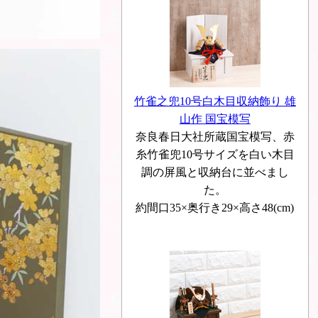
竹雀之兜10号白木目収納飾り 雄
山作 国宝模写
奈良春日大社所蔵国宝模写、赤
糸竹雀兜10号サイズを白い木目
調の屏風と収納台に並べまし
た。
約間口35×奥行き29×高さ48(cm)