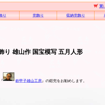
飾り
兜飾り
収納兜飾り
り 雄山作 国宝模写 五月人形
『
鈴甲子雄山工房
』の鎧兜をお勧めします。