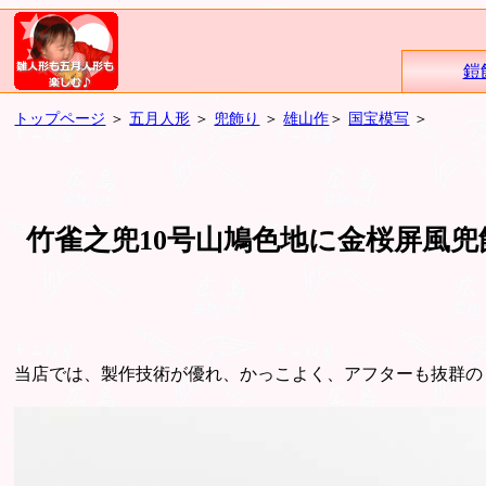
鎧
トップページ
＞
五月人形
＞
兜飾り
＞
雄山作
＞
国宝模写
＞
竹雀之兜10号山鳩色地に金桜屏風兜飾
当店では、製作技術が優れ、かっこよく、アフターも抜群の