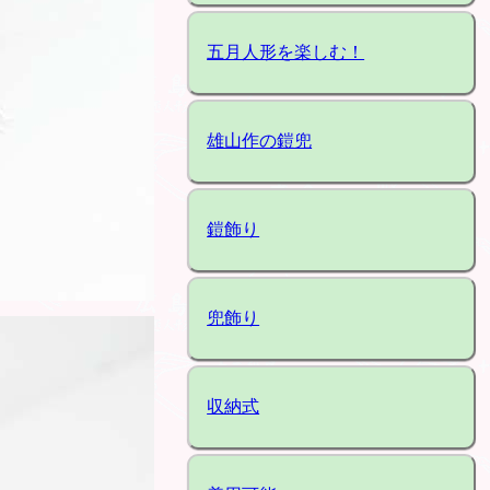
五月人形を楽しむ！
雄山作の鎧兜
鎧飾り
兜飾り
収納式