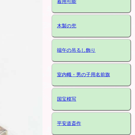
着用可能
木製の兜
端午の吊るし飾り
室内幟・男の子用名前旗
国宝模写
平安道斎作