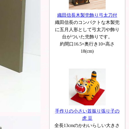
織田信長木製兜飾り弓太刀付
織田信長のコンパクトな木製兜
に五月人形として弓太刀や飾り
台がついた兜飾りです。
約間口16.5×奥行き10×高さ
18(cm)
手作りの小さい首振り張り子の
虎 豆
全長13cmのかわいらしい大きさ