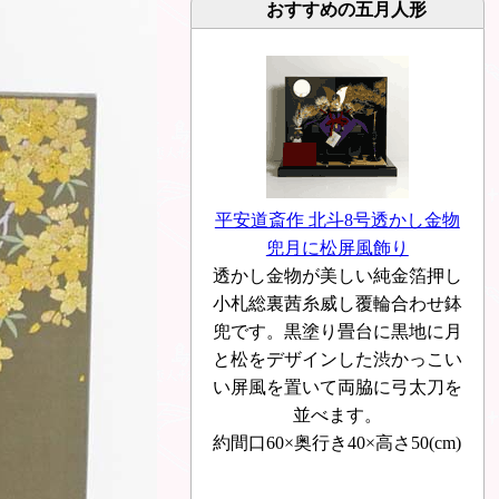
おすすめの五月人形
平安道斎作 北斗8号透かし金物
兜月に松屏風飾り
透かし金物が美しい純金箔押し
小札総裏茜糸威し覆輪合わせ鉢
兜です。黒塗り畳台に黒地に月
と松をデザインした渋かっこい
い屏風を置いて両脇に弓太刀を
並べます。
約間口60×奥行き40×高さ50(cm)