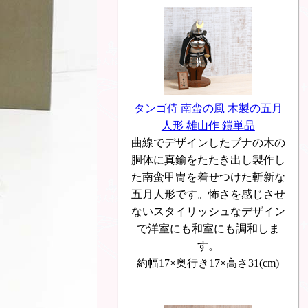
タンゴ侍 南蛮の風 木製の五月
人形 雄山作 鎧単品
曲線でデザインしたブナの木の
胴体に真鍮をたたき出し製作し
た南蛮甲冑を着せつけた斬新な
五月人形です。怖さを感じさせ
ないスタイリッシュなデザイン
で洋室にも和室にも調和しま
す。
約幅17×奥行き17×高さ31(cm)