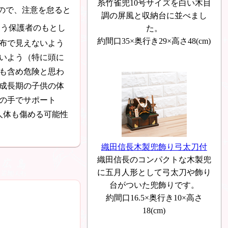
糸竹雀兜10号サイズを白い木目
ので、注意を怠ると
調の屏風と収納台に並べまし
よう保護者のもとし
た。
約間口35×奥行き29×高さ48(cm)
布で見えないよう
いよう（特に頭に
も含め危険と思わ
成長期の子供の体
の手でサポート
人体も傷める可能性
織田信長木製兜飾り弓太刀付
織田信長のコンパクトな木製兜
に五月人形として弓太刀や飾り
台がついた兜飾りです。
約間口16.5×奥行き10×高さ
18(cm)