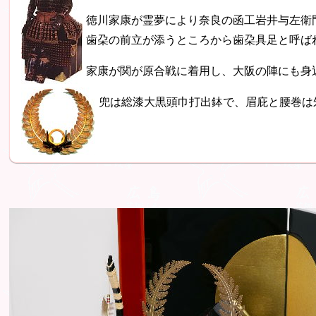
徳川家康が霊夢により奈良の函工岩井与左衛
歯朶の前立が添うところから歯朶具足と呼ば
家康が関が原合戦に着用し、大阪の陣にも身
兜は総漆大黒頭巾打出鉢で、眉庇と腰巻は