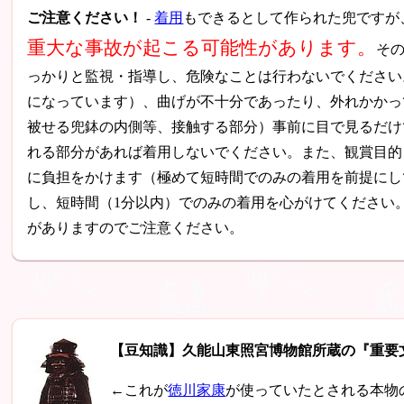
ご注意ください！
-
着用
もできるとして作られた兜ですが
重大な事故が起こる可能性があります。
そ
っかりと監視・指導し、危険なことは行わないでください
になっています）、曲げが不十分であったり、外れかかっ
被せる兜鉢の内側等、接触する部分）事前に目で見るだけ
れる部分があれば着用しないでください。また、観賞目的
に負担をかけます（極めて短時間でのみの着用を前提にし
し、短時間（1分以内）でのみの着用を心がけてください
がありますのでご注意ください。
【豆知識】久能山東照宮博物館所蔵の『重要
←これが
徳川家康
が使っていたとされる本物