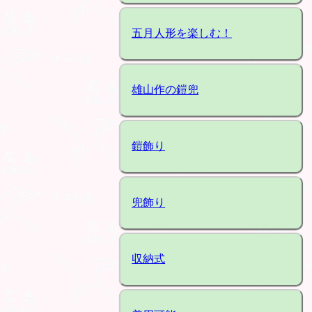
五月人形を楽しむ！
雄山作の鎧兜
鎧飾り
兜飾り
収納式