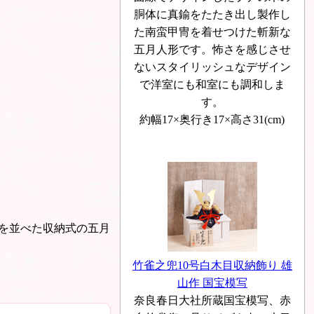
胴体に真鍮をたたき出し製作し
た南蛮甲冑を着せつけた斬新な
五月人形です。怖さを感じさせ
ないスタイリッシュなデザイン
で洋室にも和室にも調和しま
す。
約幅17×奥行き17×高さ31(cm)
を並べた収納式の五月
竹雀之兜10号白木目収納飾り 雄
山作 国宝模写
奈良春日大社所蔵国宝模写、赤