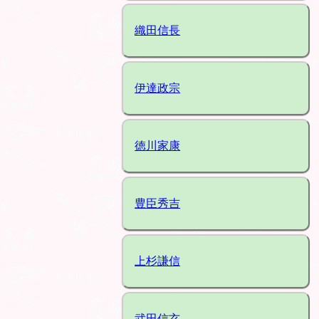
織田信長
伊達政宗
徳川家康
豊臣秀吉
上杉謙信
武田信玄