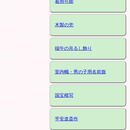
着用可能
木製の兜
端午の吊るし飾り
室内幟・男の子用名前旗
国宝模写
平安道斎作