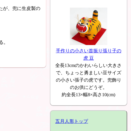
たが、兜に生皮製の
る。
手作りの小さい首振り張り子の
虎 豆
全長13cmのかわいらしい大きさ
で、ちょっと勇ましい豆サイズ
の小さい張子の虎です。兜飾り
のお供にどうぞ。
約全長13×幅8×高さ10(cm)
五月人形トップ