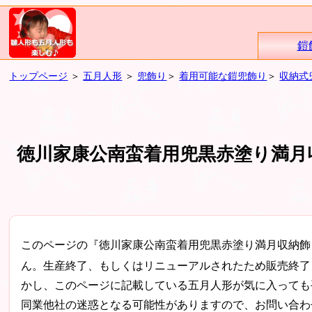
鎧
トップページ
＞
五月人形
＞
兜飾り
＞
着用可能な鎧兜飾り
＞
収納式
徳川家康公南蛮着用兜黒赤塗り満月
このページの『徳川家康公南蛮着用兜黒赤塗り満月収納飾
ん。生産終了、もしくはリニューアルされたため販売終了
かし、このページに記載している五月人形が気に入っても
同業他社の迷惑となる可能性がありますので、お問い合わ