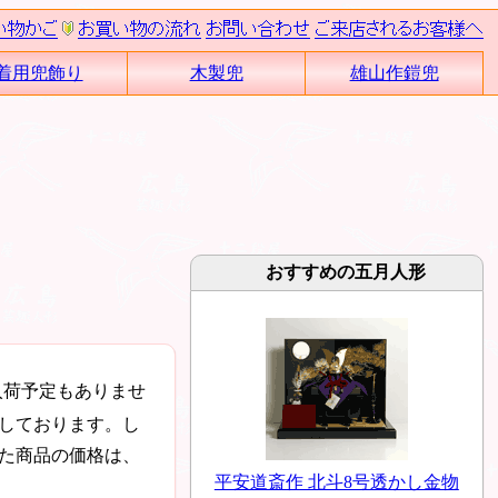
着用兜飾り
木製兜
雄山作鎧兜
おすすめの五月人形
入荷予定もありませ
しております。し
た商品の価格は、
平安道斎作 北斗8号透かし金物