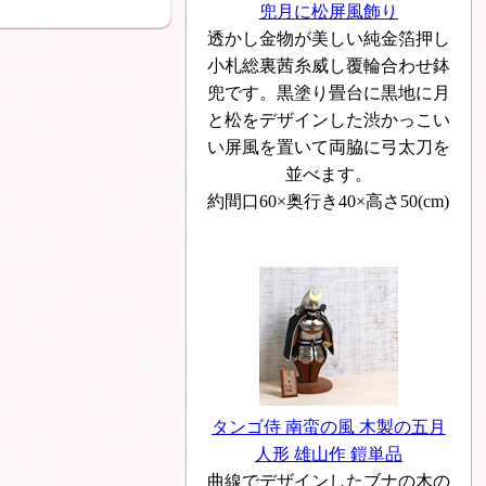
兜月に松屏風飾り
透かし金物が美しい純金箔押し
小札総裏茜糸威し覆輪合わせ鉢
兜です。黒塗り畳台に黒地に月
と松をデザインした渋かっこい
い屏風を置いて両脇に弓太刀を
並べます。
約間口60×奥行き40×高さ50(cm)
タンゴ侍 南蛮の風 木製の五月
人形 雄山作 鎧単品
曲線でデザインしたブナの木の