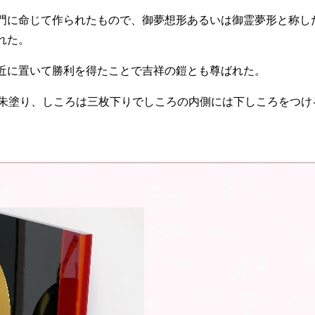
門に命じて作られたもので、御夢想形あるいは御霊夢形と称し
れた。
近に置いて勝利を得たことで吉祥の鎧とも尊ばれた。
朱塗り、しころは三枚下りでしころの内側には下しころをつけ