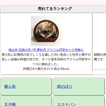
売れてるランキング
雄山作 天賦の兜 7号 夢牡丹 アクリル円型オーク塗飾り
黒小札に紅梅色の糸でしころを威した渋い色合いと牡丹と獅子の
錦鯉の
美しい金物が特徴の兜です。オーク塗木目枠のアクリル円型半ケ
幟です
ースに納めました。
約間口45×奥行き23.5×高さ39(cm)
雛人形
鯉のぼり
五月幟
エステバン