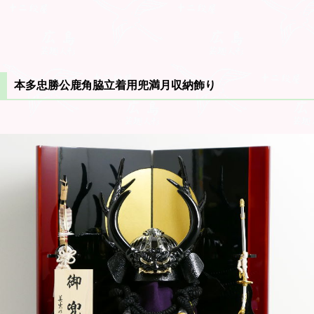
本多忠勝公鹿角脇立着用兜満月収納飾り