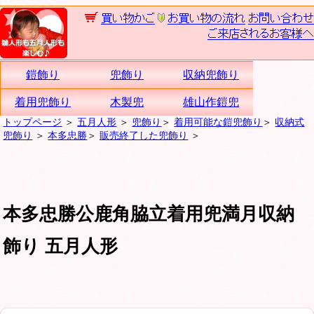
鎧飾り
兜飾り
収納兜飾り
着用兜飾り
木製兜
雄山作鎧兜
トップページ
＞
五月人形
＞
兜飾り
＞
着用可能な鎧兜飾り
＞
収納式
兜飾り
＞
本多忠勝
＞
販売終了した兜飾り
＞
本多忠勝公鹿角脇立着用兜満月収納
飾り 五月人形