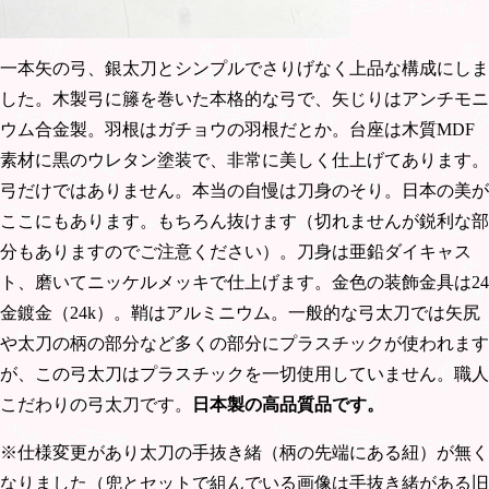
一本矢の弓、銀太刀とシンプルでさりげなく上品な構成にしま
した。木製弓に籐を巻いた本格的な弓で、矢じりはアンチモニ
ウム合金製。羽根はガチョウの羽根だとか。台座は木質MDF
素材に黒のウレタン塗装で、非常に美しく仕上げてあります。
弓だけではありません。本当の自慢は刀身のそり。日本の美が
ここにもあります。もちろん抜けます（切れませんが鋭利な部
分もありますのでご注意ください）。刀身は亜鉛ダイキャス
ト、磨いてニッケルメッキで仕上げます。金色の装飾金具は24
金鍍金（24k）。鞘はアルミニウム。一般的な弓太刀では矢尻
や太刀の柄の部分など多くの部分にプラスチックが使われます
が、この弓太刀はプラスチックを一切使用していません。職人
こだわりの弓太刀です。
日本製の高品質品
です。
※仕様変更があり太刀の手抜き緒（柄の先端にある紐）が無く
なりました（兜とセットで組んでいる画像は手抜き緒がある旧