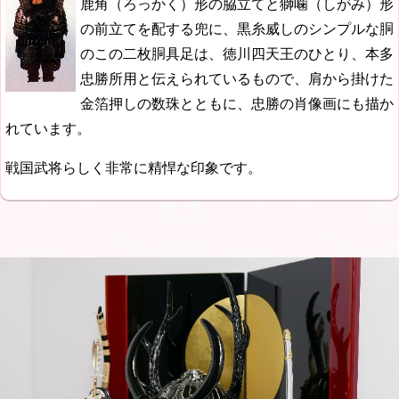
鹿角（ろっかく）形の脇立てと獅噛（しがみ）形
の前立てを配する兜に、黒糸威しのシンプルな胴
のこの二枚胴具足は、徳川四天王のひとり、本多
忠勝所用と伝えられているもので、肩から掛けた
金箔押しの数珠とともに、忠勝の肖像画にも描か
れています。
戦国武将らしく非常に精悍な印象です。