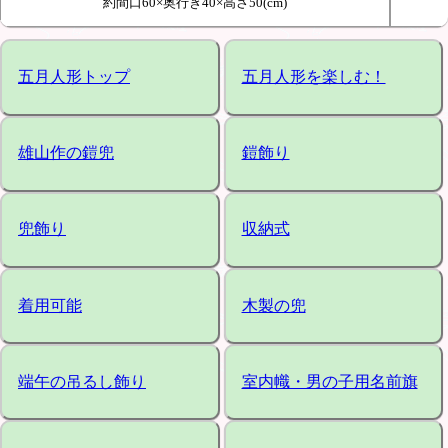
約間口60×奥行き40×高さ50(cm)
五月人形トップ
五月人形を楽しむ！
雄山作の鎧兜
鎧飾り
兜飾り
収納式
着用可能
木製の兜
端午の吊るし飾り
室内幟・男の子用名前旗