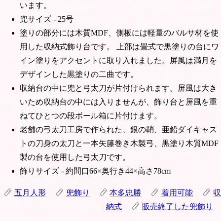
います。
兜サイズ - 25号
塗りの部分には木質MDF、側板には軽量のバルサ材を使
用した収納式飾り台です。 上部は畳式で黒塗りの台にワ
イン塗りをアクセントに取り入れました。屏風は満月を
デザインした黒塗りの二曲です。
収納台の中に兜と弓太刀が片付けられます。屏風は大き
いため収納台の中には入りませんが、飾り台と屏風を重
ねてひとつの段ボール箱に片付けます。
老舗の弓太刀工房で作られた、銀の鞘、亜鉛ダイキャス
トの刀身の太刀と一本矢籐巻き木製弓、黒塗り木質MDF
製の台を使用した弓太刀です。
飾りサイズ - 約間口66×奥行き44×高さ78cm
五月人形
兜飾り
本多忠勝
着用可能
収
納式
販売終了した兜飾り