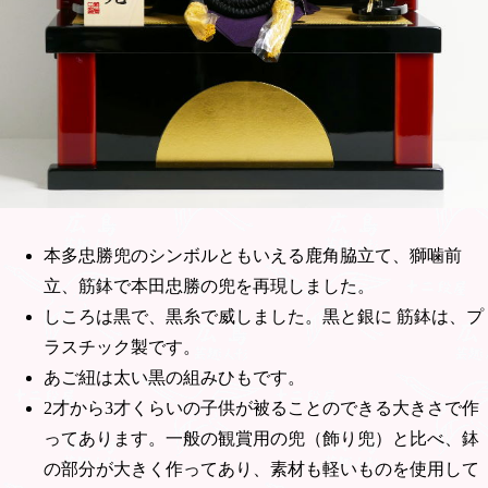
本多忠勝兜のシンボルともいえる鹿角脇立て、獅噛前
立、筋鉢で本田忠勝の兜を再現しました。
しころは黒で、黒糸で威しました。黒と銀に 筋鉢は、プ
ラスチック製です。
あご紐は太い黒の組みひもです。
2才から3才くらいの子供が被ることのできる大きさで作
ってあります。一般の観賞用の兜（飾り兜）と比べ、鉢
の部分が大きく作ってあり、素材も軽いものを使用して