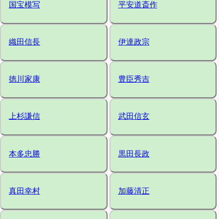
国宝模写
平安道斎作
織田信長
伊達政宗
徳川家康
豊臣秀吉
上杉謙信
武田信玄
本多忠勝
黒田長政
真田幸村
加藤清正