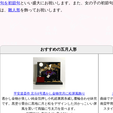
句を初節句
といい盛大にお祝いします。また、女の子の初節句
は、
雛人形
を飾ってお祝いします。
おすすめの五月人形
平安道斎作 北斗8号透かし金物兜月に松屏風飾り
透かし金物が美しい純金箔押し小札総裏茜糸威し覆輪合わせ鉢兜
曲線で
です。黒塗り畳台に黒地に月と松をデザインした渋かっこいい屏
南蛮甲
風を置いて両脇に弓太刀を並べます。
スタ