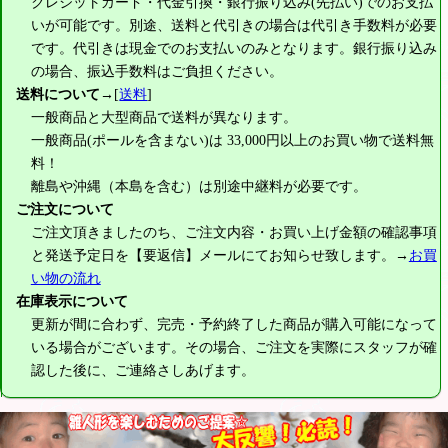
クレジットカード・代金引換・銀行振り込み(先払い)でのお支払
いが可能です。別途、送料と代引きの場合は代引き手数料が必要
です。代引きは現金でのお支払いのみとなります。銀行振り込み
の場合、振込手数料はご負担ください。
送料について
→[
送料
]
一般商品と大型商品で送料が異なります。
一般商品(ポールを含まない)は
33,000円
以上のお買い物で送料無
料！
離島や沖縄（本島を含む）は別途中継料が必要です。
ご注文について
ご注文頂きましたのち、ご注文内容・お買い上げ金額の確認事項
と発送予定日を【要返信】メールにてお知らせ致します。→
お買
い物の流れ
在庫表示について
更新が間に合わず、完売・予約終了した商品が購入可能になって
いる場合がございます。その場合、ご注文を実際にスタッフが確
認した後に、ご連絡さしあげます。