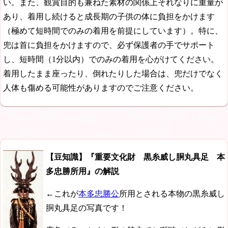
い。また、観賞目的も兼ねた素材の関係上それなりに重量が
あり、着用し続けると成長期の子供の体に負担をかけます
（極めて短時間でのみの着用を前提にしています）。特に、
兜は首に負担をかけますので、必ず保護者の手でサポート
し、短時間（1分以内）でのみの着用を心がけてください。
着用したまま座ったり、倒れたりした場合は、兜だけでなく
人体も傷める可能性がありますのでご注意ください。
【豆知識】『重要文化財 黒糸威し胴丸具足 本
多忠勝所用』の解説
←これが
本多忠勝公
所用とされる本物の黒糸威し
胴丸具足の写真です！