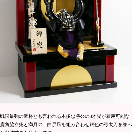
戦国最強の武将とも言われる本多忠勝公の3才児が着用可能な
鹿角脇立兜と満月の二曲屏風を組み合わせ銀色の弓太刀を並べ