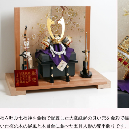
福を呼ぶ七福神を金物で配置した大変縁起の良い兜を金彩で描
いた桜の木の屏風と木目台に並べた五月人形の兜平飾りです。