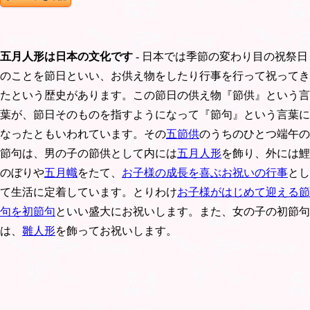
五月人形は日本の文化です
- 日本では季節の変わり目の祝祭日
のことを節日といい、お供え物をしたり行事を行って祝ってき
たという歴史があります。この節日の供え物『節供』という言
葉が、節日そのものを指すようになって『節句』という言葉に
なったともいわれています。その
五節供
のうちのひとつ端午の
節句は、男の子の節供として内には
五月人形
を飾り、外には鯉
のぼりや
五月幟
をたて、
お子様の成長を喜ぶお祝いの行事
とし
て生活に定着しています。とりわけ
お子様がはじめて迎える節
句を初節句
といい盛大にお祝いします。また、女の子の初節句
は、
雛人形
を飾ってお祝いします。