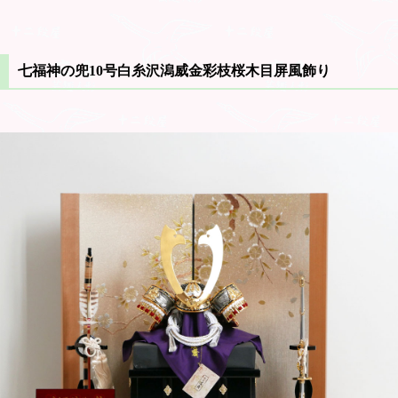
七福神の兜10号白糸沢潟威金彩枝桜木目屏風飾り