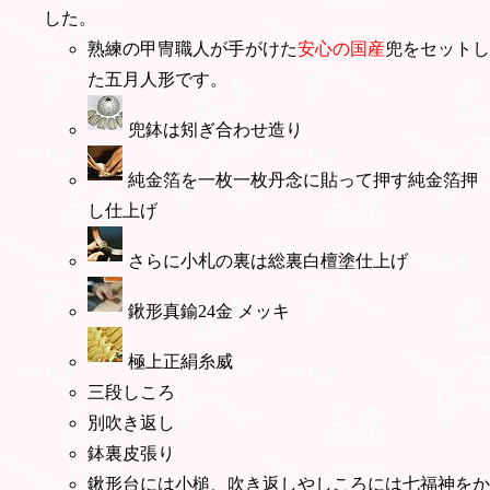
した。
熟練の甲冑職人が手がけた
安心の国産
兜をセットし
た五月人形です。
兜鉢は矧ぎ合わせ造り
純金箔を一枚一枚丹念に貼って押す純金箔押
し仕上げ
さらに小札の裏は総裏白檀塗仕上げ
鍬形真鍮24金 メッキ
極上正絹糸威
三段しころ
別吹き返し
鉢裏皮張り
鍬形台には小槌、吹き返しやしころには七福神をか