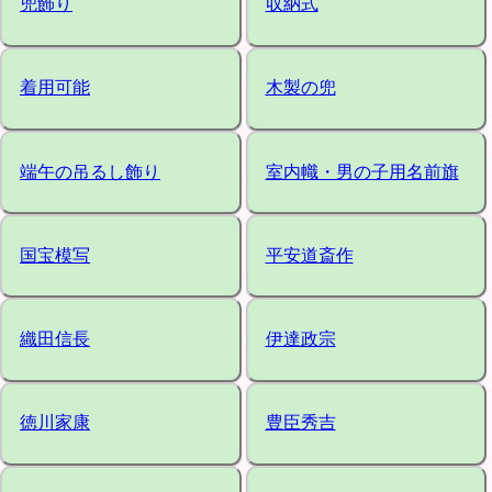
兜飾り
収納式
着用可能
木製の兜
端午の吊るし飾り
室内幟・男の子用名前旗
国宝模写
平安道斎作
織田信長
伊達政宗
徳川家康
豊臣秀吉