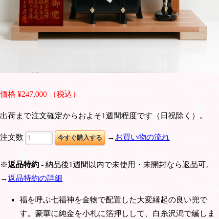
価格 ¥247,000 （税込）
出荷まで注文確定からおよそ1週間程度です（日祝除く）。
注文数
→
お買い物の流れ
※
返品特約
- 納品後1週間以内で未使用・未開封なら返品可。
→
返品特約の詳細
福を呼ぶ七福神を金物で配置した大変縁起の良い兜で
す。豪華に純金を小札に箔押しして、白糸沢潟で縅しま