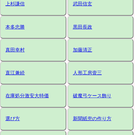
上杉謙信
武田信玄
本多忠勝
黒田長政
真田幸村
加藤清正
直江兼続
人形工房壹三
在庫処分激安大特価
破魔弓ケース飾り
選び方
新聞紙兜の作り方