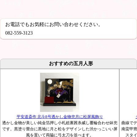
お電話でもお気軽にお問い合わせください。
082-559-3123
おすすめの五月人形
平安道斎作 北斗8号透かし金物兜月に松屏風飾り
透かし金物が美しい純金箔押し小札総裏茜糸威し覆輪合わせ鉢兜
曲線で
です。黒塗り畳台に黒地に月と松をデザインした渋かっこいい屏
南蛮甲
風を置いて両脇に弓太刀を並べます。
スタ