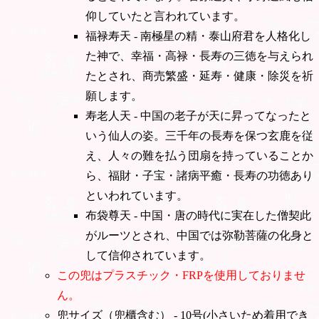
仰していたと言われています。
福禄寿天 - 南極星の精・泰山府君を人格化し
た神で、幸福・高禄・長寿の三徳を与えられ
たとされ、商売繁盛・延寿・健康・除災を祈
願します。
寿老人天 - 中国の老子が天に昇ってなったと
いう仙人の姿。三千年の長寿を保つ玄鹿を従
え、人々の難を払う団扇を持っていることか
ら、福財・子宝・諸病平癒・長寿の功徳あり
といわれています。
布袋尊天 - 中国・唐の時代に実在した僧契此
がルーツとされ、中国では弥勒菩薩の化身と
して信仰されています。
この兜はプラスチック・FRPを使用しておりませ
ん。
兜サイズ（兜櫃含む） - 10号(小さいため着用でき