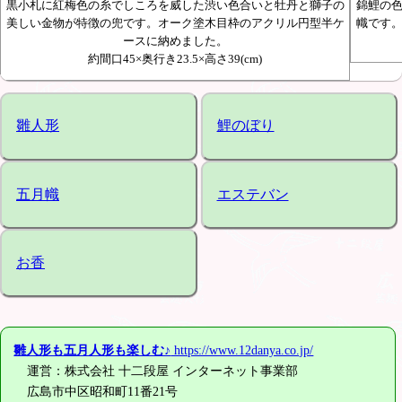
黒小札に紅梅色の糸でしころを威した渋い色合いと牡丹と獅子の
錦鯉の
美しい金物が特徴の兜です。オーク塗木目枠のアクリル円型半ケ
幟です
ースに納めました。
約間口45×奥行き23.5×高さ39(cm)
雛人形
鯉のぼり
五月幟
エステバン
お香
雛人形も五月人形も楽しむ♪
https://www.12danya.co.jp/
運営：株式会社 十二段屋 インターネット事業部
広島市中区昭和町11番21号