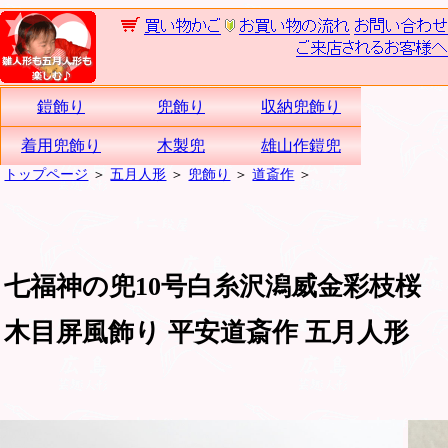
鎧飾り
兜飾り
収納兜飾り
着用兜飾り
木製兜
雄山作鎧兜
トップページ
＞
五月人形
＞
兜飾り
＞
道斎作
＞
七福神の兜10号白糸沢潟威金彩枝桜
木目屏風飾り 平安道斎作 五月人形