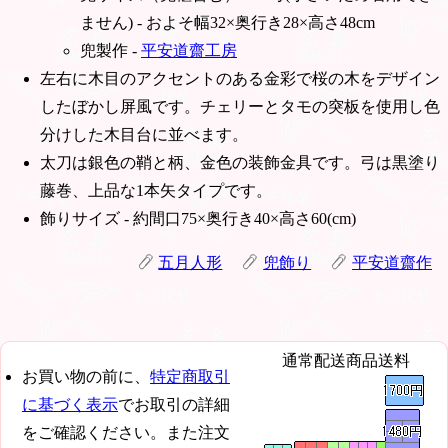
ません) - およそ幅32×奥行き28×高さ48cm
兜製作 -
平安道齋工房
左右に木目のアクセントのある金彩で桜の木をデザイン
したぼかし屏風です。チェリーとタモの突板を使用し色
分けした木目台に並べます。
太刀は銀色の鞘と柄、金色の装飾金具です。弓は黒塗り
藤巻、上品な1本矢タイプです。
飾りサイズ - 約間口75×奥行き40×高さ60(cm)
五月人形
兜飾り
平安道齋作
通常配送商品送料
お買い物の前に、
特定商取引
に基づく表示
でお取引の詳細
をご確認ください。また注文