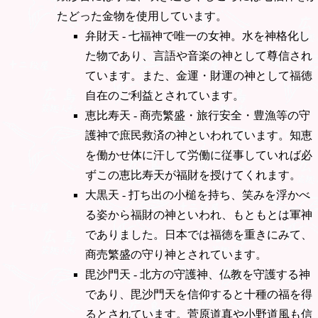
たどった金物を使用しています。
弁財天 - 七福神で唯一の女神。水を神格化し
た物であり、言語や音楽の神として尊信され
ています。また、金運・財運の神として福徳
自在のご利益とされています。
恵比寿天 - 商売繁盛・旅行安全・豊漁等の守
護神で庶民救済の神といわれています。知恵
を働かせ体に汗して労働に従事していれば必
ずこの恵比寿天が福財を授けてくれます。
大黒天 - 打ち出の小槌を持ち、笑みを浮かべ
る姿から福財の神といわれ、もともとは軍神
でありました。日本では福徳を重きにみて、
商売繁盛の守り神とされています。
毘沙門天 - 北方の守護神、仏教を守護する神
であり、毘沙門天を信仰すると十種の福を得
るとされています。菅原道真や小野道風も信